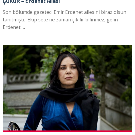
ÇUKUR – Erdenet Ailesi
Son bölümde gazeteci Emir Erdenet ailesini biraz olsun
tanıtmıştı. Ekip sete ne zaman çıkılır bilinmez, gelin
Erdenet …