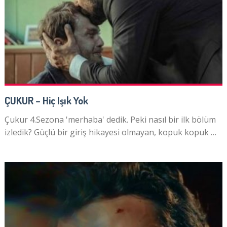
ÇUKUR – Hiç Işık Yok
Çukur 4.Sezona 'merhaba' dedik. Peki nasıl bir ilk bölüm
izledik? Güçlü bir giriş hikayesi olmayan, kopuk kopuk …