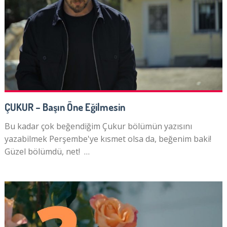
ÇUKUR – Başın Öne Eğilmesin
Bu kadar çok beğendiğim Çukur bölümün yazısını
yazabilmek Perşembe'ye kısmet olsa da, beğenim baki!
Güzel bölümdü, net! …