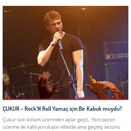
ÇUKUR – Rock’N Roll Yamaç için Bir Kabuk muydu?
Çukur son bölüm üzerinden aylar geçti... Yeni sezon
üzerine de kafa yoruluyor elbette ama geçmiş sezonu