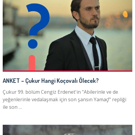
ANKET – Çukur Hangi Koçovalı Ölecek?
Çukur 99. bölüm Cengiz Erdenet'in "Abilerinle ve de
yeğenlerinle vedalaşmak için son şansın Yamaç!" repliği
ile son …