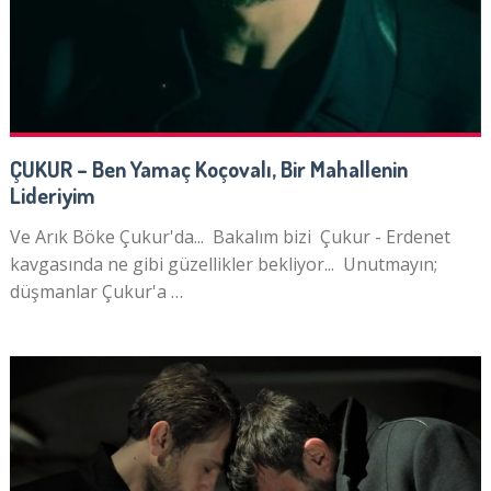
ÇUKUR – Ben Yamaç Koçovalı, Bir Mahallenin
Lideriyim
Ve Arık Böke Çukur'da... Bakalım bizi Çukur - Erdenet
kavgasında ne gibi güzellikler bekliyor... Unutmayın;
düşmanlar Çukur'a …