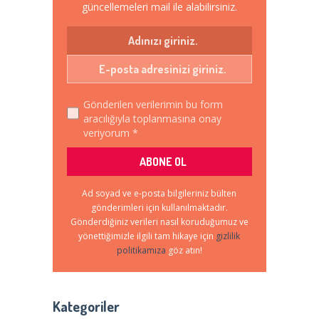
güncellemeleri mail ile alabilirsiniz.
Gönderilen verilerimin bu form
aracılığıyla toplanmasına onay
veriyorum *
Ad soyad ve e-posta bilgileriniz bülten
gönderimleri için kullanılmaktadır.
Gönderdiğiniz verileri nasıl koruduğumuz ve
yönettiğimizle ilgili tam hikaye için
gizlilik
politikamıza
göz atın!
Kategoriler