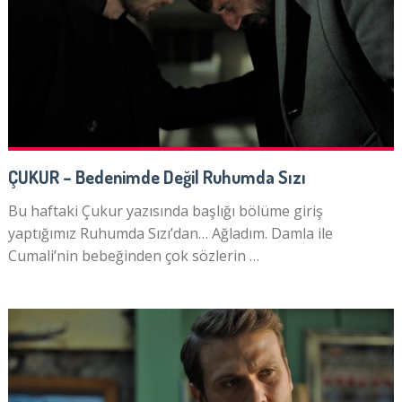
ÇUKUR – Bedenimde Değil Ruhumda Sızı
Bu haftaki Çukur yazısında başlığı bölüme giriş
yaptığımız Ruhumda Sızı’dan… Ağladım. Damla ile
Cumali’nin bebeğinden çok sözlerin …