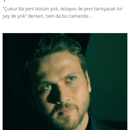
“Çukur’da yeni bölüm yok, dolayısı ile yeni tartışacak bir
şey de yok” derken, tam da bu zamanda …