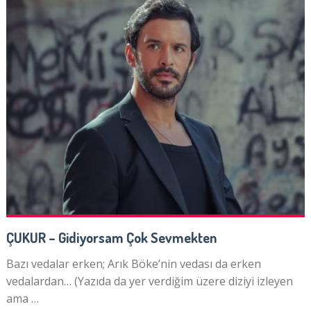
ÇUKUR – Gidiyorsam Çok Sevmekten
Bazı vedalar erken; Arık Böke’nin vedası da erken
vedalardan… (Yazıda da yer verdiğim üzere diziyi izleyen
ama …