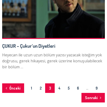
ÇUKUR – Çukur’un Diyetleri
Heyecan ile uzun uzun bölüm yazısı yazacak isteğim yok
doğrusu, gerek hikayesi, gerek üzerine konuşulabilecek
bir bölüm …
Yazı
Önceki
1
2
3
4
5
6
…
9
dolaşımı
Sonraki