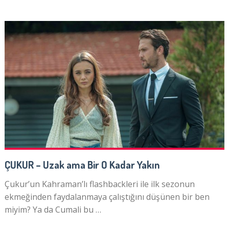
ÇUKUR – Uzak ama Bir O Kadar Yakın
Çukur’un Kahraman’lı flashbackleri ile ilk sezonun
ekmeğinden faydalanmaya çalıştığını düşünen bir ben
miyim? Ya da Cumali bu …