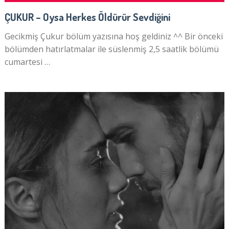
ÇUKUR – Oysa Herkes Öldürür Sevdiğini
Gecikmiş Çukur bölüm yazısına hoş geldiniz ^^ Bir önceki
bölümden hatırlatmalar ile süslenmiş 2,5 saatlik bölümü
cumartesi …