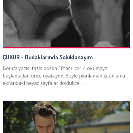
ÇUKUR – Dudaklarında Soluklanayım
Bölüm yazısı fazla dozda EfYam içerir, okumaya
başlamadan önce uyarayım. Böyle planlamamıştım ama
ekrandaki beyaz sayfalar doldukça …