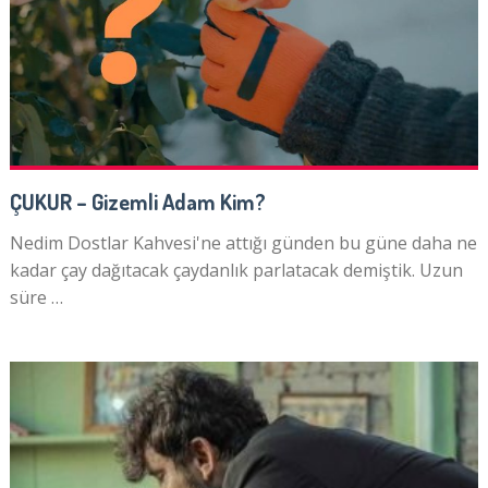
ÇUKUR – Gizemli Adam Kim?
Nedim Dostlar Kahvesi'ne attığı günden bu güne daha ne
kadar çay dağıtacak çaydanlık parlatacak demiştik. Uzun
süre …