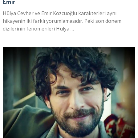
Emir
Hülya Cevher ve Emir Kozcuoğlu karakterleri aynı
hikayenin iki farklı yorumlamasıdır. Peki son dönem
dizilerinin fenomenleri Hülya …