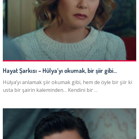
Hayat Şarkısı – Hülya’yı okumak, bir şiir gibi…
Hülya’yı anlamak şiir okumak gibi, hem de öyle bir şiir ki
usta bir şairin kaleminden… Kendini bir …