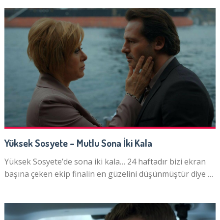
Yüksek Sosyete – Mutlu Sona İki Kala
Yüksek Sosyete’de sona iki kala… 24 haftadır bizi ekran
başına çeken ekip finalin en güzelini düşünmüştür diye …