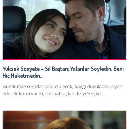
Yüksek Sosyete – Sil Baştan; Yalanlar Söyledin, Beni
Hiç Haketmedin…
Gündemde o kadar çok üzülecek, kaygı duyulacak, isyan
edecek konu var ki, iki saati aşkın diziyi ‘keşke’ …