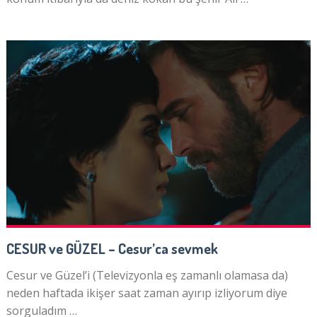
CESUR ve GÜZEL – Cesur’ca sevmek
Cesur ve Güzel’i (Televizyonla eş zamanlı olamasa da)
neden haftada ikişer saat zaman ayırıp izliyorum diye
sorguladım …