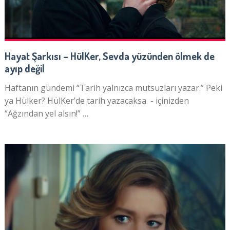
Hayat Şarkısı – HülKer, Sevda yüzünden ölmek de
ayıp değil
Haftanın gündemi “Tarih yalnızca mutsuzları yazar.” Peki
ya Hülker? HülKer’de tarih yazacaksa - içinizden
“Ağzından yel alsın!” …