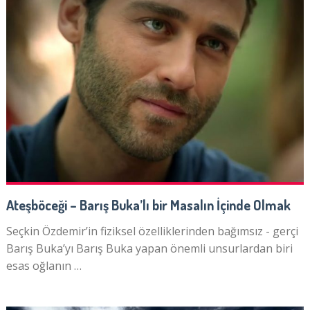
Ateşböceği – Barış Buka’lı bir Masalın İçinde Olmak
Seçkin Özdemir’in fiziksel özelliklerinden bağımsız - gerçi
Barış Buka’yı Barış Buka yapan önemli unsurlardan biri
esas oğlanın …