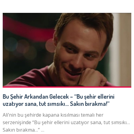
Bu Şehir Arkandan Gelecek – “Bu şehir ellerini
uzatıyor sana, tut sımsıkı… Sakın bırakma!”
Ali’nin bu şehirde kapana kısılması temalı her
serzenişinde “Bu şehir ellerini uzatıyor sana, tut sımsıkı…
Sakın bırakma…” …