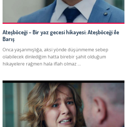
Ateşböceği – Bir yaz gecesi hikayesi: Ateşböceği ile
Barış
Onca yaşanmışlığa, aksi yönde düşünmeme sebep
olabilecek dinlediğim hatta birebir şahit olduğum
hikayelere rağmen hala iflah olmaz …