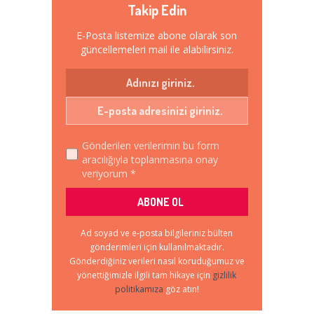
Takip Edin
E-Posta listemize abone olarak son
güncellemeleri mail ile alabilirsiniz.
Gönderilen verilerimin bu form
aracılığıyla toplanmasına onay
veriyorum *
Ad soyad ve e-posta bilgileriniz bülten
gönderimleri için kullanılmaktadır.
Gönderdiğiniz verileri nasıl koruduğumuz ve
yönettiğimizle ilgili tam hikaye için
gizlilik
politikamıza
göz atın!