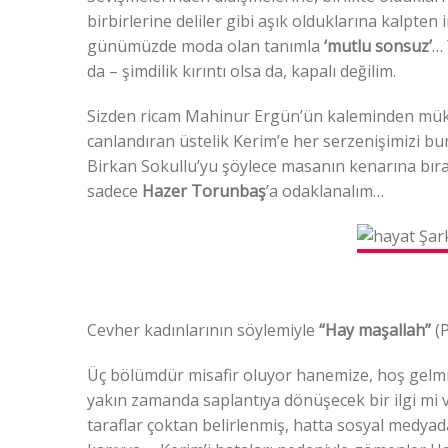
birbirlerine deliler gibi aşık olduklarına kalpte
günümüzde moda olan tanımla
‘mutlu sonsuz’
… 
da – şimdilik kırıntı olsa da, kapalı değilim.
Sizden ricam Mahinur Ergün’ün kaleminden mükem
canlandıran üstelik Kerim’e her serzenişimizi bum
Birkan Sokullu’yu şöylece masanın kenarına bır
sadece
Hazer Torunbaş
’a odaklanalım…
Cevher kadınlarının söylemiyle
“Hay maşallah”
(P
Üç bölümdür misafir oluyor hanemize, hoş gelmiş.
yakın zamanda saplantıya dönüşecek bir ilgi mi v
taraflar çoktan belirlenmiş, hatta sosyal medyada 