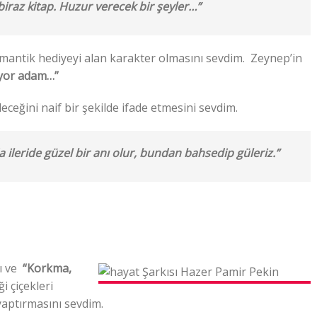
 biraz kitap. Huzur verecek bir şeyler…”
omantik hediyeyi alan karakter olmasını sevdim. Zeynep’in
iyor adam…”
eceğini naif bir şekilde ifade etmesini sevdim.
ileride güzel bir anı olur, bundan bahsedip güleriz.”
nı ve
“Korkma,
i çiçekleri
yaptırmasını sevdim.