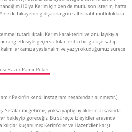
n inandığım Hülya Kerim için ben de mutlu son isterim; hatta
Yine de hikayenin gidişatına göre alternatif mutluluklara
mel tutarlılıktaki Kerim karakterini ve onu layıkıyla
erang etkisiyle geçersiz kılan eritici bir gülüşe sahip
akalım, arkamıza yaslanalım ve yazıyı okuduğumuz sürece
amir Pekin’in kendi instagram hesabından alınmıştır.)
 Sefalar mı getirmiş yoksa yaptığı iyiliklerin arkasında
ar bekleyip göreceğiz. Bu süreçte izleyiciler arasında
kılıçlar kuşanılmış: Kerim’ciler ve Hazer’ciler karşı