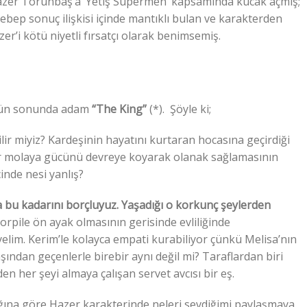
azer Torunbaş’a ‘Yetiş Süpermen’ kapsamında kucak açmış;
bep sonuç ilişkisi içinde mantıklı bulan ve karakterden
’i kötü niyetli fırsatçı olarak benimsemiş.
ün sonunda adam
“The King”
(*). Şöyle ki;
lir miyiz? Kardeşinin hayatını kurtaran hocasına geçirdiği
ir molaya gücünü devreye koyarak olanak sağlamasının
inde nesi yanlış?
bu kadarını borçluyuz. Yaşadığı o korkunç şeylerden
orpile ön ayak olmasının gerisinde evliliğinde
elim. Kerim’le kolayca empati kurabiliyor çünkü Melisa’nın
aşından geçenlerle birebir aynı değil mi? Taraflardan biri
n her şeyi almaya çalışan servet avcısı bir eş.
ğına göre Hazer karakterinde neleri sevdiğimi paylaşmaya