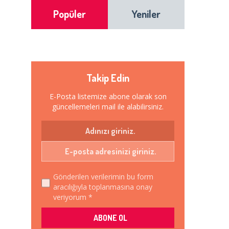
Popüler
Yeniler
Takip Edin
E-Posta listemize abone olarak son
güncellemeleri mail ile alabilirsiniz.
Gönderilen verilerimin bu form
aracılığıyla toplanmasına onay
veriyorum *