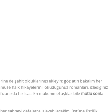
erine de şahit olduklarınızı ekleyin; göz atın bakalım her
üze halk hikayelerini, okuduğunuz romanları, izlediğiniz
 hafızanızda hızlıca… En mükemmel aşklar bile
mutlu son
la
 her sahneyi defalarca izleyebileceğim, üstüne üstlük