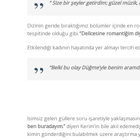
“
Size bir şeyler getirdim; güzel müzik,
Dizinin geride bıraktığımız bölümler içinde en r
tespitinde olduğu gibi
“Delicesine romantiğim d
Etkilendiği kadının hayatında yer almayı tercih ed
“Belki bu olay Düğme’yle benim aramda 
İsimsiz gelen güllere soru işaretiyle yaklaşması
ben buradayım.”
diyen Kerim’in bile akıl edemediğ
kimin gönderdiğini bulabilmek üzere araştırma 