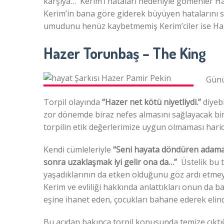
karşıya… Kerim’i hataları nedeniyle gömenler H
Kerim’in bana göre giderek büyüyen hatalarını se
umudunu henüz kaybetmemiş Kerim’ciler ise Hazer
Hazer Torunbaş – The King
Gün
Torpil olayında
“Hazer net kötü niyetliydi.”
diyebi
zor dönemde biraz nefes almasını sağlayacak b
torpilin etik değerlerimize uygun olmaması haric
Kendi cümleleriyle
“Seni hayata döndüren adama 
sonra uzaklaşmak iyi gelir ona da…”
Üstelik bu t
yaşadıklarının da etken olduğunu göz ardı etmey
Kerim ve evliliği hakkında anlattıkları onun da b
eşine ihanet eden, çocukları bahane ederek elinde
Bu açıdan bakınca torpil konusunda temize çıktı