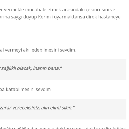
ber vermekle müdahale etmek arasındaki çekincesini ve
rına saygı duyup Kerim’i uyarmaktansa direk hastaneye
 vermeyi akıl edebilmesini sevdim.
sağlıklı olacak, inanın bana.”
ba katabilmesini sevdim.
arar vereceksiniz, alın elimi sıkın.”
ğin sağlığından emin olduktan sonra doktora direktifleri