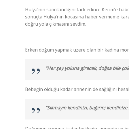
Hülya’nın sancılandığını fark edince Kerim’e ha
sonuçta Hülya’nın kocasına haber vermeme kara
doğru yola çıkmasını sevdim.
Erken doğum yapmak üzere olan bir kadına moral
“Her şey yoluna girecek, doğsa bile çok 
Bebeğin olduğu kadar annenin de sağlığını hesa
“Sıkmayın kendinizi, bağırın; kendinize z
Doğumun sonuna kadar bekleyip, annenin ve bebe