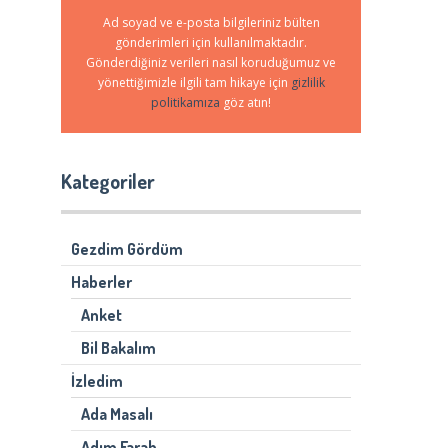
Ad soyad ve e-posta bilgileriniz bülten
gönderimleri için kullanılmaktadır.
Gönderdiğiniz verileri nasıl koruduğumuz ve
yönettiğimizle ilgili tam hikaye için
gizlilik
politikamıza
göz atın!
Kategoriler
Gezdim Gördüm
Haberler
Anket
Bil Bakalım
İzledim
Ada Masalı
Adım Farah