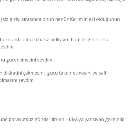
eşsiz girişi sırasında onun henüz Kerim’in eşi olduğunun
n burnunda olması bariz belliyken hamileliğinin onu
sevdim.
nü görebilmesini sevdim.
n dikkatini çekmesini, gücü takdir etmesini ve salt
olmasını sevdim.
üzüne paraşütsüz gönderilirken Hülya’ya yansıyan gerginliği