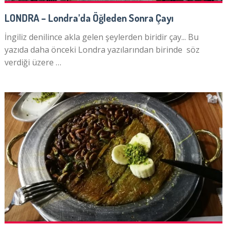
LONDRA – Londra’da Öğleden Sonra Çayı
İngiliz denilince akla gelen şeylerden biridir çay... Bu
yazıda daha önceki Londra yazılarından birinde söz
verdiği üzere …