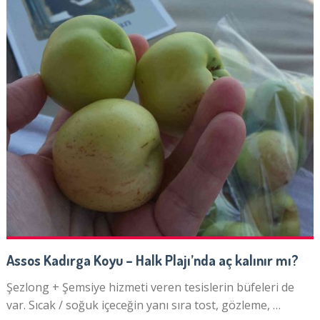
Assos Kadırga Koyu – Halk Plajı’nda aç kalınır mı?
Şezlong + Şemsiye hizmeti veren tesislerin büfeleri de
var. Sıcak / soğuk içeceğin yanı sıra tost, gözleme, …