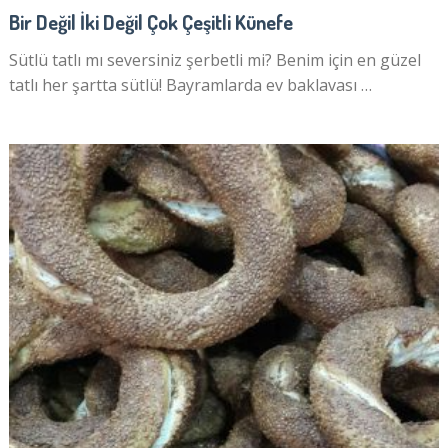
Bir Değil İki Değil Çok Çeşitli Künefe
Sütlü tatlı mı seversiniz şerbetli mi? Benim için en güzel
tatlı her şartta sütlü! Bayramlarda ev baklavası …