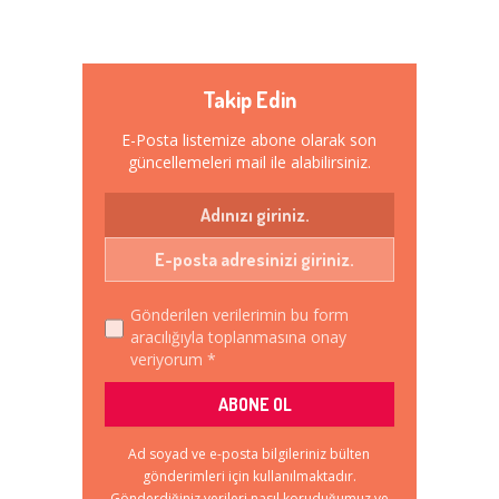
Takip Edin
E-Posta listemize abone olarak son
güncellemeleri mail ile alabilirsiniz.
Gönderilen verilerimin bu form
aracılığıyla toplanmasına onay
veriyorum *
Ad soyad ve e-posta bilgileriniz bülten
gönderimleri için kullanılmaktadır.
Gönderdiğiniz verileri nasıl koruduğumuz ve