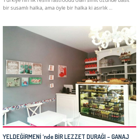
Türkiye’nin ilk resmi fastfoodu olan simit özünde basit
bir susamlı halka, ama öyle bir halka ki asırlık …
YELDEĞİRMENİ ‘nde BİR LEZZET DURAĞI – GANAJ