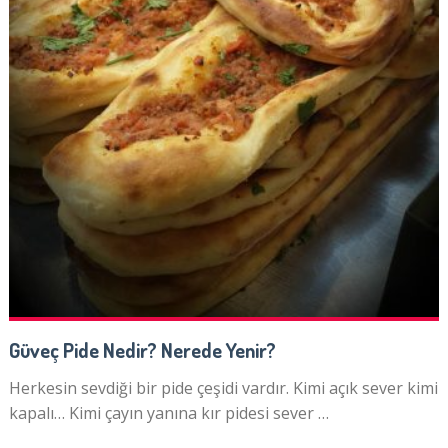
Güveç Pide Nedir? Nerede Yenir?
Herkesin sevdiği bir pide çeşidi vardır. Kimi açık sever kimi
kapalı… Kimi çayın yanına kır pidesi sever …