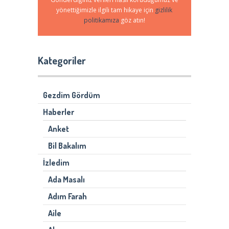
yönettiğimizle ilgili tam hikaye için
gizlilik
politikamıza
göz atın!
Kategoriler
Gezdim Gördüm
Haberler
Anket
Bil Bakalım
İzledim
Ada Masalı
Adım Farah
Aile