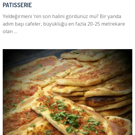
PATISSERIE
Yeldeğirmeni ’nin son halini gördünüz mü? Bir yanda
adım başı cafeler, büyüklüğü en fazla 20-25 metrekare
olan …