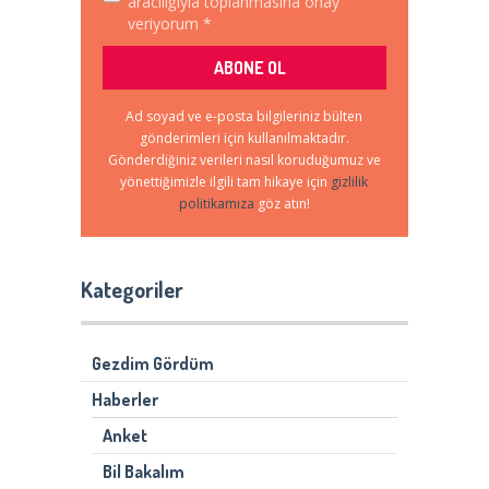
aracılığıyla toplanmasına onay
veriyorum *
Ad soyad ve e-posta bilgileriniz bülten
gönderimleri için kullanılmaktadır.
Gönderdiğiniz verileri nasıl koruduğumuz ve
yönettiğimizle ilgili tam hikaye için
gizlilik
politikamıza
göz atın!
Kategoriler
Gezdim Gördüm
Haberler
Anket
Bil Bakalım