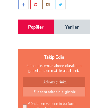
Popüler
Yeniler
Takip Edin
E-Posta listemize abone olarak son
güncellemeleri mail ile alabilirsiniz.
Gönderilen verilerimin bu form