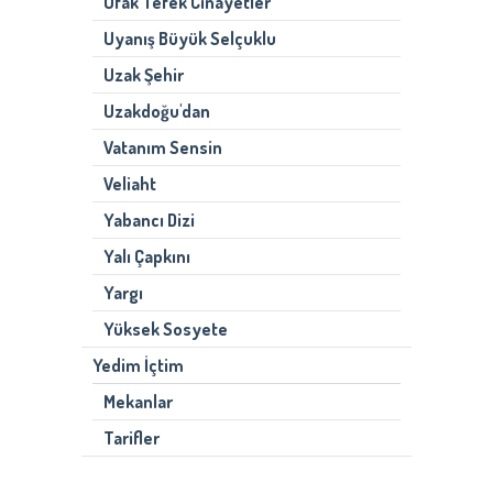
Ufak Tefek Cinayetler
Uyanış Büyük Selçuklu
Uzak Şehir
Uzakdoğu'dan
Vatanım Sensin
Veliaht
Yabancı Dizi
Yalı Çapkını
Yargı
Yüksek Sosyete
Yedim İçtim
Mekanlar
Tarifler