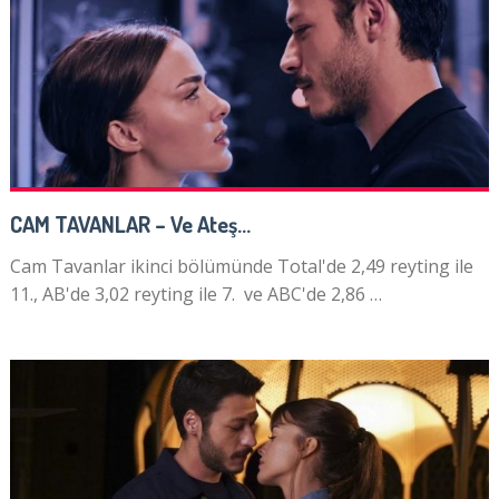
CAM TAVANLAR – Ve Ateş…
Cam Tavanlar ikinci bölümünde Total'de 2,49 reyting ile
11., AB'de 3,02 reyting ile 7. ve ABC'de 2,86 …