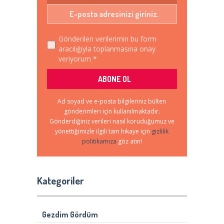
Gönderilen verilerimin bu form
aracılığıyla toplanmasına onay
veriyorum *
Ad soyad ve e-posta bilgileriniz bülten
gönderimleri için kullanılmaktadır.
Gönderdiğiniz verileri nasıl koruduğumuz ve
yönettiğimizle ilgili tam hikaye için
gizlilik
politikamıza
göz atın!
Kategoriler
Gezdim Gördüm