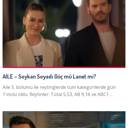
AİLE – Soykan Soyadı Güç mü Lanet mi?
Aile 5. bölümü ile reytinglerde tüm kategorilerde gün
1'incisi oldu. Reytinler: Total 5,53, AB 9,16 ve ABC1 …