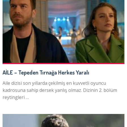
AİLE – Tepeden Tırnağa Herkes Yaralı
Aile dizisi son yıllarda çekilmiş en kuvvetli oyuncu
kadrosuna sahip dersek yanlış olmaz. Dizinin 2. bölüm
reytingleri …