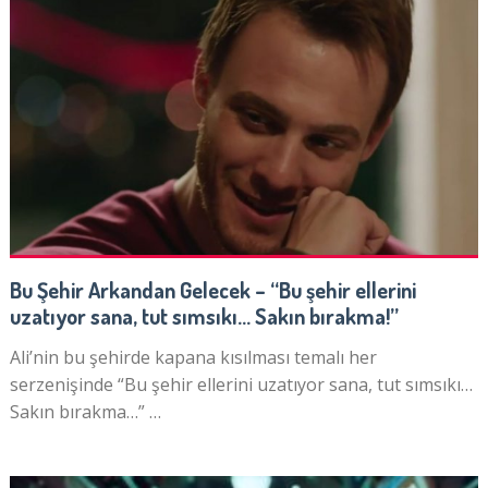
Bu Şehir Arkandan Gelecek – “Bu şehir ellerini
uzatıyor sana, tut sımsıkı… Sakın bırakma!”
Ali’nin bu şehirde kapana kısılması temalı her
serzenişinde “Bu şehir ellerini uzatıyor sana, tut sımsıkı…
Sakın bırakma…” …