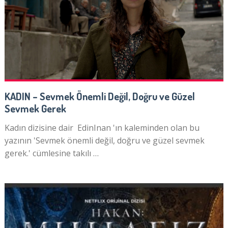
KADIN – Sevmek Önemli Değil, Doğru ve Güzel
Sevmek Gerek
Kadın dizisine dair EdinInan 'ın kaleminden olan bu
yazının 'Sevmek önemli değil, doğru ve güzel sevmek
gerek.' cümlesine takılı …