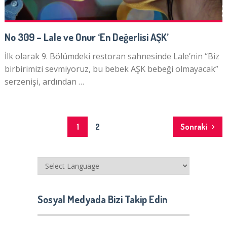
No 309 – Lale ve Onur ‘En Değerlisi AŞK’
İlk olarak 9. Bölümdeki restoran sahnesinde Lale’nin “Biz
birbirimizi sevmiyoruz, bu bebek AŞK bebeği olmayacak”
serzenişi, ardından …
Yazı
1
2
Sonraki
dolaşımı
Sosyal Medyada Bizi Takip Edin