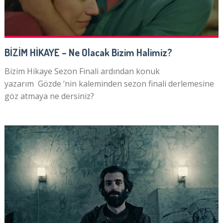
BİZİM HİKAYE – Ne Olacak Bizim Halimiz?
Bizim Hikaye Sezon Finali ardından konuk
yazarım Gözde ‘nin kaleminden sezon finali derlemesine
göz atmaya ne dersiniz?