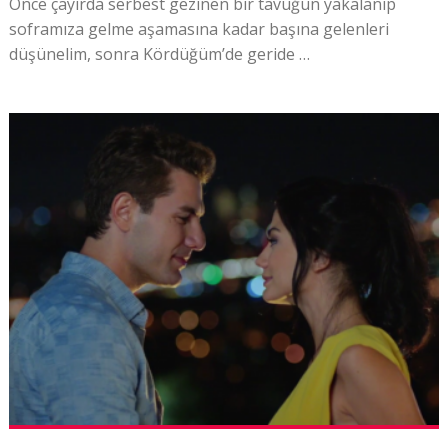
Önce çayırda serbest gezinen bir tavuğun yakalanıp
soframıza gelme aşamasına kadar başına gelenleri
düşünelim, sonra Kördüğüm’de geride …