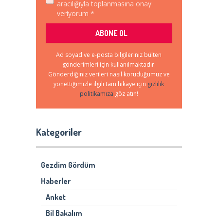
aracılığıyla toplanmasına onay
veriyorum *
Ad soyad ve e-posta bilgileriniz bülten
gönderimleri için kullanılmaktadır.
Gönderdiğiniz verileri nasıl koruduğumuz ve
yönettiğimizle ilgili tam hikaye için
gizlilik
politikamıza
göz atın!
Kategoriler
Gezdim Gördüm
Haberler
Anket
Bil Bakalım