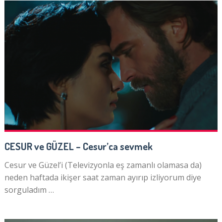
CESUR ve GÜZEL – Cesur’ca sevmek
Cesur ve Güzel’i (Televizyonla eş zamanlı olamasa da)
neden haftada ikişer saat zaman ayırıp izliyorum diye
sorguladım …