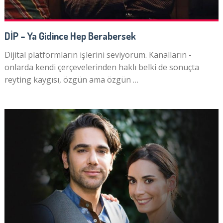
DİP – Ya Gidince Hep Berabersek
Dijital platformların işlerini seviyorum. Kanalların -
onlarda kendi çerçevelerinden haklı belki de sonuçta
reyting kaygısı, özgün ama özgün …