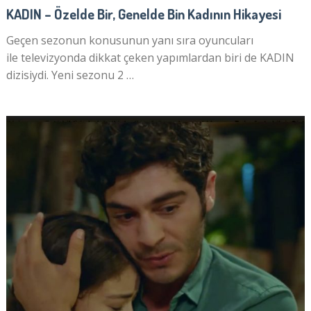
KADIN – Özelde Bir, Genelde Bin Kadının Hikayesi
Geçen sezonun konusunun yanı sıra oyuncuları
ile televizyonda dikkat çeken yapımlardan biri de KADIN
dizisiydi. Yeni sezonu 2 …