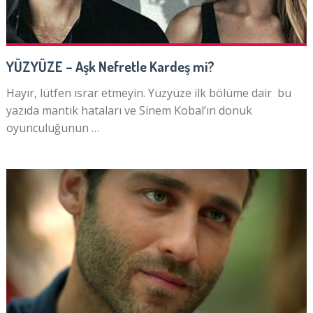
YÜZYÜZE – Aşk Nefretle Kardeş mi?
Hayır, lütfen ısrar etmeyin. Yüzyüze ilk bölüme dair bu
yazıda mantık hataları ve Sinem Kobal’ın donuk
oyunculuğunun …