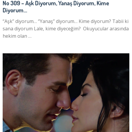
No 309 – Aşk Diyorum, Yanaş Diyorum, Kime
Diyorum…
“Aşk” diyorum… “Yanaş” diyorum… Kime diyorum? Tabii ki
sana diyorum Lale, kime diyeceğim? Okuyucular arasında
hekim olan …