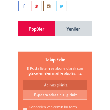
Popüler
Yeniler
Takip Edin
E-Posta listemize abone olarak son
güncellemeleri mail ile alabilirsiniz.
Gönderilen verilerimin bu form