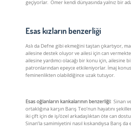
geçiyorlar. Ömer kendi dünyasında yalnız bir ad
Esas kızların benzerliği
Aslı da Defne gibi ekmeğini taştan çıkartıyor, ma
ailesine destek oluyor ve ailesi için can vermekt
ailesine yardımcı olacağı bir konu için, ailesine 
patronlarından epeyce etkileniyorlar. İmaj konus
feminenlikten olabildiğince uzak tutuyor.
Esas oğlanların kankalarının benzerliği:
Sinan ve
ortaklığına karşın Barış Teo’nun hayatını şekill
iki çift için de iş/özel arkadaşlıktan öte can dos
Sinan’la samimiyetini nasıl kıskandıysa Barış da