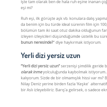
İşte tam olarak ben de hala ruh eşine inanan çoğ
eşi mi?
Ruh eşi, ilk görüşte aşk vb. konulara dalış yap
da benim için bu türde ideal sürenin film için 100
bölümün tam iki saat otuz dakika olduğunun far
izleyen izleyicileri düşündüğümde üstelik bu sür
bunun neresinde?
” diye haykırmak istiyorum.
Yerli dizi yersiz uzun
“Yerli dizi yersiz uzun”
serzenişi şimdilik geride b
olarak inme
yolculuğunda kaybolmak istiyorum… İs
kalıyorum. Sizde de bir olmamışlık hissi var mı? B
Nilay Deniz yerine birden fazla ‘Keşke’ altern
bir Aslı izleyebiliriz. Barış’a gelirsek, o sadece