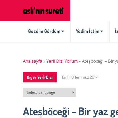
Gezdim Gördüm
Yedim İçtim
İ
Ana sayfa
»
Yerli Dizi Yorum
»
Ateşböceği – Bir y
Diğer Yerli Dizi
Tarih
10 Temmuz 2017
Ateşböceği – Bir yaz g