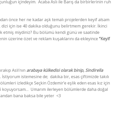
unluğun içindeyim. Acaba Aslı ile Barış da birbirlerinin ruh
madan önce her ne kadar aşk temalı projelerden keyif alsam
, dizi için ise 40 dakika olduğunu belirtmem gerekir. İkinci
k etmiş miydiniz? Bu bölümü kendi günü ve saatinde
enin üzerine özet ve reklam kuşaklarını da ekleyince
“Keyif
ırakıp Aslı’nın
arabaya külkedisi olarak binip, Sindirella
tiyorum istemesine de; dakika bir, esas çiftimizde takılı
ölümleri izledikçe Seçkin Özdemir’e eşlik eden esas kız için
atifi koyuyorsam… Umarım ilerleyen bölümlerde daha doğal
 ekrandan bana baksa bile yeter <3