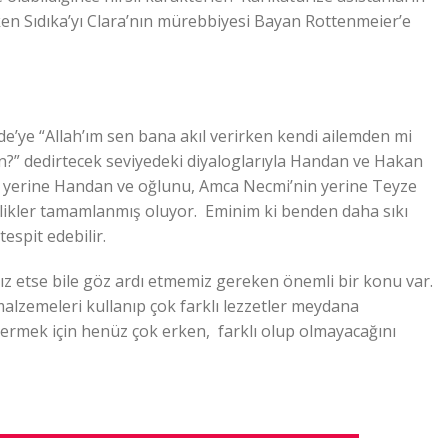
en Sıdıka’yı Clara’nın mürebbiyesi Bayan Rottenmeier’e
de’ye “Allah’ım sen bana akıl verirken kendi ailemden mi
ın?” dedirtecek seviyedeki diyaloglarıyla Handan ve Hakan
in yerine Handan ve oğlunu, Amca Necmi’nin yerine Teyze
erlikler tamamlanmış oluyor. Eminim ki benden daha sıkı
tespit edebilir.
ız etse bile göz ardı etmemiz gereken önemli bir konu var.
nı malzemeleri kullanıp çok farklı lezzetler meydana
 vermek için henüz çok erken, farklı olup olmayacağını