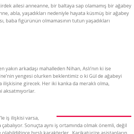
irdek ailesi anneanne, bir baltaya sap olamamış bir ağabey
si anne, abla, yaşadıkları nedeniyle hayata küsmüş bir ağabey
pısı, baba figürünün olmamasının tutun yaşadıkları
n yakın arkadaşı mahalleden Nihan, Aslı’nın ki ise
e’nin yengesi olurken beklentimiz o ki Gül de ağabeyi
a ilişkisine girecek. Her iki kanka da meraklı olma,
i aksatmıyorlar.
 iş ilişkisi varsa,
ya çabalıyor. Sonuçta aynı iş ortamında olmak önemli, değil
e olabildiğince hırslı karakterler. Karikatürize asistanların