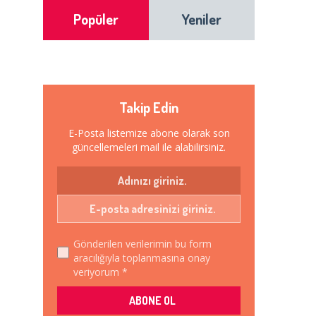
Popüler
Yeniler
Takip Edin
E-Posta listemize abone olarak son
güncellemeleri mail ile alabilirsiniz.
Gönderilen verilerimin bu form
aracılığıyla toplanmasına onay
veriyorum *