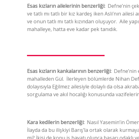
Esas kızların ailelerinin benzerliği:
Defne’nin çek
ve tatlı mı tatlı bir kız kardeş iken Aslı’nın aile
ve onun tatlı mı tatlı kızından oluşuyor. Aile ya
mahalleye, hatta eve kadar pek tanıdık.
Esas kızların kankalarının benzerliği:
Defne’nin e
mahalleden Gül. İlerleyen bölümlerde Nihan Defn
dolayısıyla Eğilmez ailesiyle dolaylı da olsa akrab
sorgulama ve akıl hocalığı konusunda vazifelerin
Kara kedilerin benzerliği:
Nasıl Yasemin’in Ömer’le
İlayda da bu ilişkiyi Barış’la ortak olarak kurma
mi? İkisi de konu iş hayatı olunca başarı odaklı v