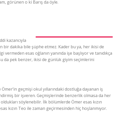
am, görünen o ki Barış da öyle.
ddi kazancıyla
en bir dakika bile şüphe etmez. Kader bu ya, her ikisi de
bilgi vermeden esas oğlanın yanında işe başlıyor ve tanıdıkça
u da pek benzer, ikisi de günlük giyim seçimlerini
 Ömer’in geçmişi okul yıllarındaki dostluğa dayanan iş
endirmiş bir işveren. Geçmişlerinde benzerlik olmasa da her
tu oldukları söylenebilir. İlk bölümlerde Ömer esas kızın
 esas kızın Teo ile zaman geçirmesinden hiç hoşlanmıyor.