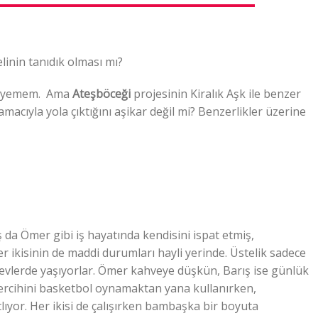
linin tanıdık olması mı?
yleyemem. Ama
Ateşböceği
projesinin Kiralık Aşk ile benzer
macıyla yola çıktığını aşikar değil mi? Benzerlikler üzerine
ş da Ömer gibi iş hayatında kendisini ispat etmiş,
 ikisinin de maddi durumları hayli yerinde. Üstelik sadece
m evlerde yaşıyorlar. Ömer kahveye düşkün, Barış ise günlük
ercihini basketbol oynamaktan yana kullanırken,
tlıyor. Her ikisi de çalışırken bambaşka bir boyuta