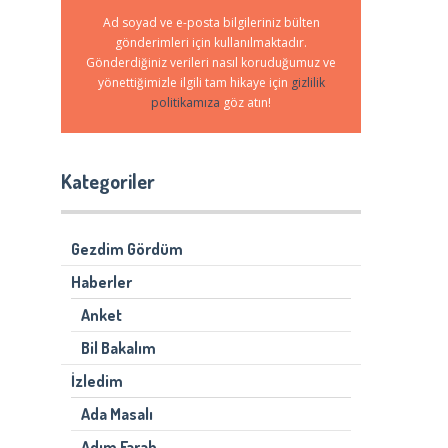
Ad soyad ve e-posta bilgileriniz bülten
gönderimleri için kullanılmaktadır.
Gönderdiğiniz verileri nasıl koruduğumuz ve
yönettiğimizle ilgili tam hikaye için
gizlilik
politikamıza
göz atın!
Kategoriler
Gezdim Gördüm
Haberler
Anket
Bil Bakalım
İzledim
Ada Masalı
Adım Farah