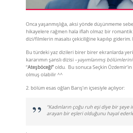
Onca yaşanmışlığa, aksi yönde düşünmeme sebep 
hikayelere rağmen hala iflah olmaz bir romantik
dizi/filmlerin masalsı çekiciliğine kapılıp gideri
Bu türdeki yaz dizileri birer birer ekranlarda yer
kararımın şanslı dizisi –
yayımlanmış bölümlerini
“
Ateşböceği”
oldu. Bu sonuca Seçkin Özdemir’in et
olmuş olabilir ^^
2. bölüm esas oğlan Barış’ın içsesiyle açılıyor:
“Kadınların çoğu ruh eşi diye bir şeye i
arayan bir eşleri olduğunu hayal ederle