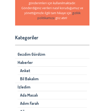
gönderimleri için kullanılmaktadır.
Gönderdiğiniz verileri nasıl koruduğumuz ve
yönettiğimizle ilgili tam hikaye için
gizlilik
politikamıza
göz atın!
Kategoriler
Gezdim Gördüm
Haberler
Anket
Bil Bakalım
İzledim
Ada Masalı
Adım Farah