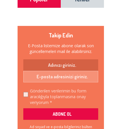
Takip Edin
E-Posta listemize abone olarak son
güncellemeleri mail ile alabilirsiniz.
Gönderilen verilerimin bu form
aracılığıyla toplanmasına onay
veriyorum *
Ad soyad ve e-posta bilgileriniz bülten