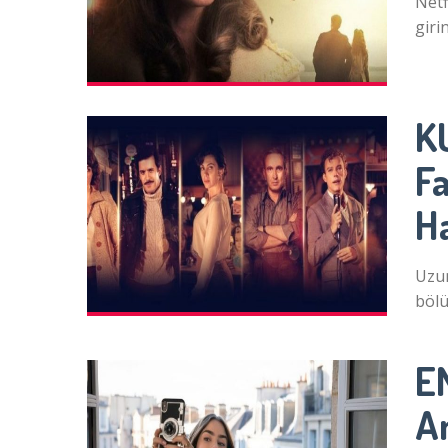
Netf
giri
K
Fa
H
Uzun
bölü
EM
A