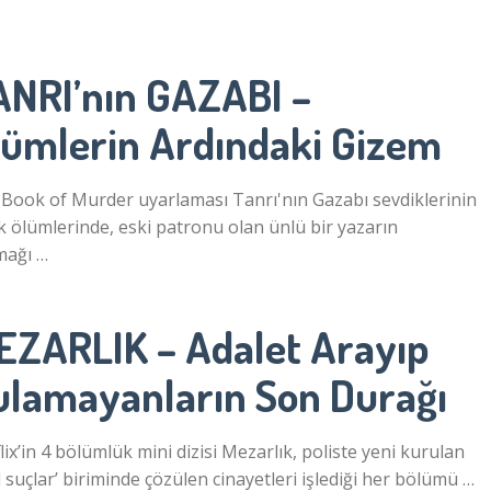
ANRI’nın GAZABI –
lümlerin Ardındaki Gizem
Book of Murder uyarlaması Tanrı'nın Gazabı sevdiklerinin
ik ölümlerinde, eski patronu olan ünlü bir yazarın
mağı …
EZARLIK – Adalet Arayıp
ulamayanların Son Durağı
lix’in 4 bölümlük mini dizisi Mezarlık, poliste yeni kurulan
l suçlar’ biriminde çözülen cinayetleri işlediği her bölümü …