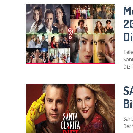
M
2
Di
Tele
Sonb
Dizi
S
Bi
Sant
Berr