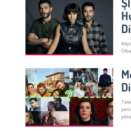
Ş
H
Di
Keyi
Olsa
M
Di
Tele
yeni
yön