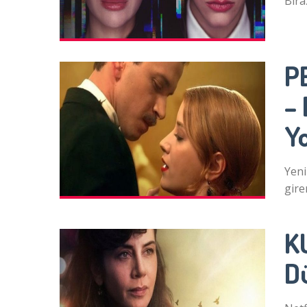
Bira
P
–
Y
Yeni
gire
K
D