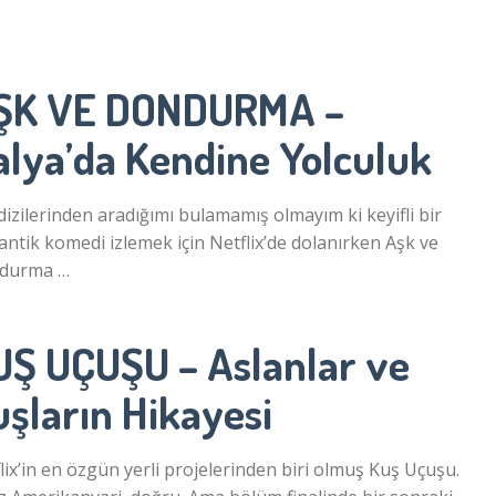
ŞK VE DONDURMA –
alya’da Kendine Yolculuk
dizilerinden aradığımı bulamamış olmayım ki keyifli bir
ntik komedi izlemek için Netflix’de dolanırken Aşk ve
durma …
UŞ UÇUŞU – Aslanlar ve
şların Hikayesi
lix’in en özgün yerli projelerinden biri olmuş Kuş Uçuşu.