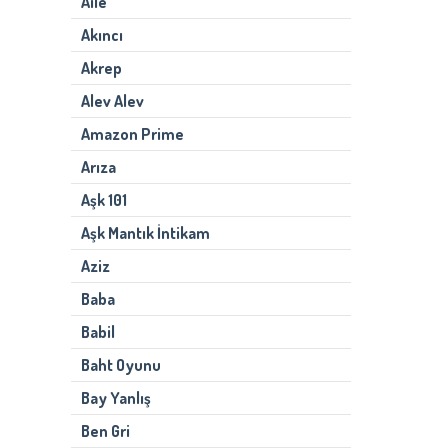
Aile
Akıncı
Akrep
Alev Alev
Amazon Prime
Arıza
Aşk 101
Aşk Mantık İntikam
Aziz
Baba
Babil
Baht Oyunu
Bay Yanlış
Ben Gri