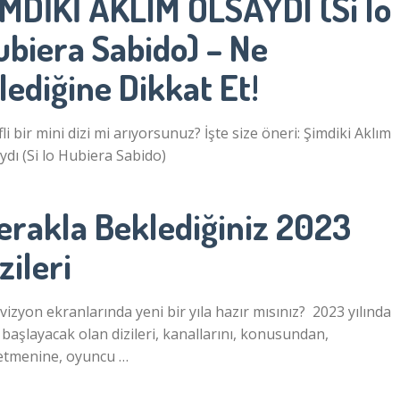
İMDİKİ AKLIM OLSAYDI (Si lo
ubiera Sabido) – Ne
lediğine Dikkat Et!
fli bir mini dizi mi arıyorsunuz? İşte size öneri: Şimdiki Aklım
ydı (Si lo Hubiera Sabido)
erakla Beklediğiniz 2023
zileri
vizyon ekranlarında yeni bir yıla hazır mısınız? 2023 yılında
 başlayacak olan dizileri, kanallarını, konusundan,
etmenine, oyuncu …