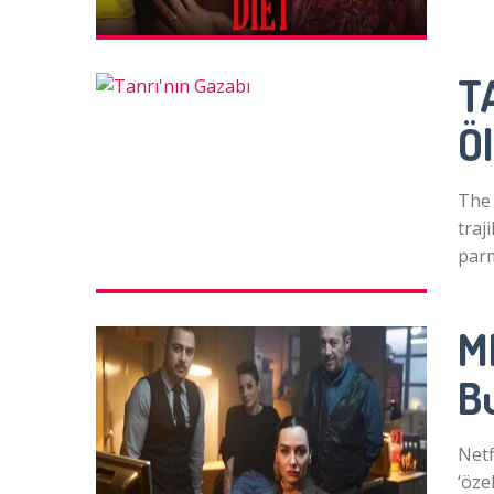
T
Ö
The 
traj
par
M
B
Netf
‘öze