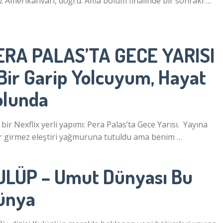
z Amerikanvari, doğru. Ama bölüm finalinde bir sonraki …
ERA PALAS’TA GECE YARISI
 Bir Garip Yolcuyum, Hayat
olunda
 bir Nexflix yerli yapımı: Pera Palas’ta Gece Yarısı. Yayına
r girmez eleştiri yağmuruna tutuldu ama benim …
ULÜP – Umut Dünyası Bu
ünya