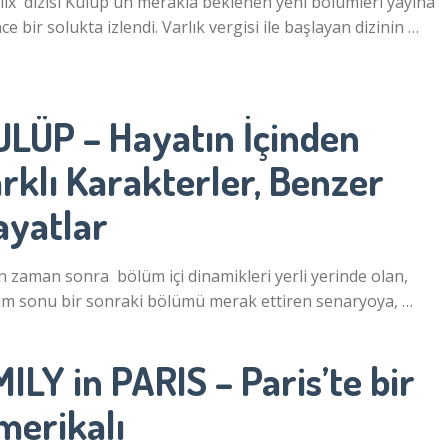
lix dizisi Kulüp'ün merakla beklenen yeni bölümleri yayına
nce bir solukta izlendi. Varlık vergisi ile başlayan dizinin …
ULÜP – Hayatın İçinden
rklı Karakterler, Benzer
ayatlar
 zaman sonra bölüm içi dinamikleri yerli yerinde olan,
m sonu bir sonraki bölümü merak ettiren senaryoya, …
ILY in PARIS – Paris’te bir
merikalı