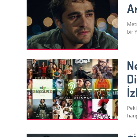
Ar
Metr
bir 
Ne
Di
İz
Peki
hang