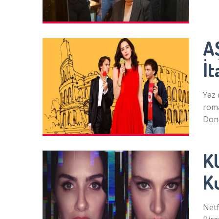
A
İt
Yaz 
roma
Don
K
Ku
Netf