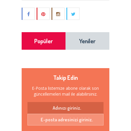
Popüler
Yeniler
Takip Edin
E-Posta listemize abone olarak son
güncellemeleri mail ile alabilirsiniz.