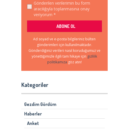
Gönderilen verilerimin bu form
aracılığıyla toplanmasına onay
veriyorum *
Ad soyad ve e-posta bilgileriniz bülten
gönderimleri için kullanılmaktadır.
Gönderdiğiniz verileri nasıl koruduğumuz ve
yönettiğimizle ilgili tam hikaye için
gizlilik
politikamıza
göz atın!
Kategoriler
Gezdim Gördüm
Haberler
Anket