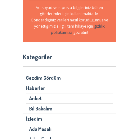
Ad soyad ve e-posta bilgileriniz bülten
gönderimleri için kullanılmaktadır.
Gönderdiğiniz verileri nasıl koruduğumuz ve
yönettiğimizle ilgili tam hikaye için
gizlilik
politikamıza
göz atın!
Kategoriler
Gezdim Gördüm
Haberler
Anket
Bil Bakalım
İzledim
Ada Masalı