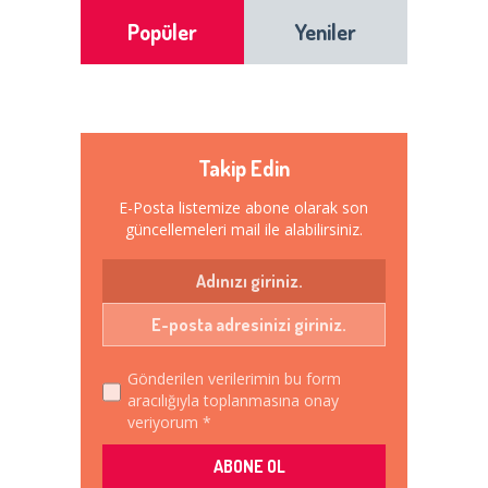
Popüler
Yeniler
Takip Edin
E-Posta listemize abone olarak son
güncellemeleri mail ile alabilirsiniz.
Gönderilen verilerimin bu form
aracılığıyla toplanmasına onay
veriyorum *