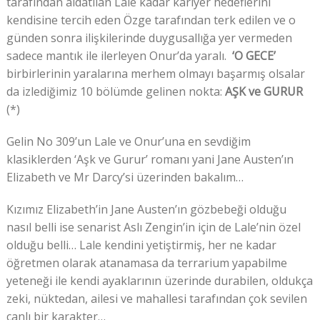
tarafından aldatılan Lale kadar kariyer hedeflerini
kendisine tercih eden Özge tarafından terk edilen ve o
günden sonra ilişkilerinde duygusallığa yer vermeden
sadece mantık ile ilerleyen Onur’da yaralı.
‘O GECE’
birbirlerinin yaralarına merhem olmayı başarmış olsalar
da izlediğimiz 10 bölümde gelinen nokta:
AŞK ve GURUR
(*)
Gelin No 309’un Lale ve Onur’una en sevdiğim
klasiklerden ‘Aşk ve Gurur’ romanı yani Jane Austen’ın
Elizabeth ve Mr Darcy’si üzerinden bakalım…
Kızımız Elizabeth’in Jane Austen’ın gözbebeği olduğu
nasıl belli ise senarist Aslı Zengin’in için de Lale’nin özel
olduğu belli… Lale kendini yetiştirmiş, her ne kadar
öğretmen olarak atanamasa da terrarium yapabilme
yeteneği ile kendi ayaklarının üzerinde durabilen, oldukça
zeki, nüktedan, ailesi ve mahallesi tarafından çok sevilen
canlı bir karakter…