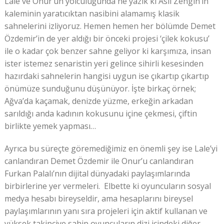
Lale ve Onur’un yolculuğunda ne yazık ki Aslı Zengin’in
kaleminin yaratıcıktan nasibini alamamış klasik
sahnelerini izliyoruz. Hemen hemen her bölümde Demet
Özdemir’in de yer aldığı bir önceki projesi ‘çilek kokusu’
ile o kadar çok benzer sahne geliyor ki karşımıza, insan
ister istemez senaristin yeri gelince sihirli kesesinden
hazırdaki sahnelerin hangisi uygun ise çıkartıp çıkartıp
önümüze sunduğunu düşünüyor. İşte birkaç örnek;
Ağva’da kaçamak, denizde yüzme, erkeğin arkadan
sarıldığı anda kadının kokusunu içine çekmesi, çiftin
birlikte yemek yapması…
Ayrıca bu süreçte göremediğimiz en önemli şey ise Lale’yi
canlandıran Demet Özdemir ile Onur’u canlandıran
Furkan Palalı’nın dijital dünyadaki paylaşımlarında
birbirlerine yer vermeleri. Elbette ki oyuncuların sosyal
medya hesabı bireyseldir, ama hesaplarını bireysel
paylaşımlarının yanı sıra projeleri için aktif kullanan ve
yüksek takipçiye sahip oyuncuların dizi içindeki diğer