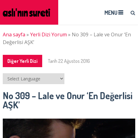
MENU
Ana sayfa
»
Yerli Dizi Yorum
»
No 309 – Lale ve Onur ‘En
Değerlisi AŞK’
Diğer Yerli Dizi
Tarih
22 Ağustos 2016
No 309 – Lale ve Onur ‘En Değerlisi
AŞK’