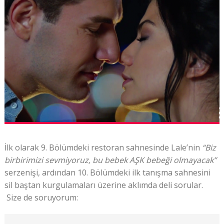
İlk olarak 9. Bölümdeki restoran sahnesinde Lale’nin
“Biz
birbirimizi sevmiyoruz, bu bebek AŞK bebeği olmayacak”
serzenişi, ardından 10. Bölümdeki ilk tanışma sahnesini
sil baştan kurgulamaları üzerine aklımda deli sorular.
Size de soruyorum: