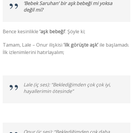
‘Bebek Saruhan’ bir aşk bebeği mi yoksa
değil mi?
Bence kesinlikle
‘aşk bebeği’
. Şöyle ki;
Tamam, Lale – Onur ilişkisi
‘ilk görüşte aşk’
ile başlamadı.
İlk izlenimlerini hatırlayalım;
Lale (iç ses): “Beklediğimden çok çok iyi,
hayallerimin ötesinde”
Onur (iç ses): “Beklediğimden çok daha