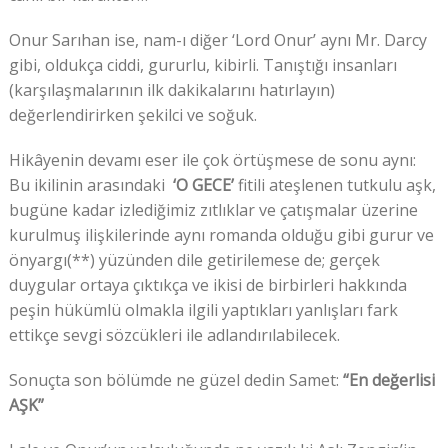
Onur Sarıhan ise, nam-ı diğer ‘Lord Onur’ aynı Mr. Darcy
gibi, oldukça ciddi, gururlu, kibirli. Tanıştığı insanları
(karşılaşmalarının ilk dakikalarını hatırlayın)
değerlendirirken şekilci ve soğuk.
Hikâyenin devamı eser ile çok örtüşmese de sonu aynı:
Bu ikilinin arasındaki
‘O GECE’
fitili ateşlenen tutkulu aşk,
bugüne kadar izlediğimiz zıtlıklar ve çatışmalar üzerine
kurulmuş ilişkilerinde aynı romanda olduğu gibi gurur ve
önyargı(**) yüzünden dile getirilemese de; gerçek
duygular ortaya çıktıkça ve ikisi de birbirleri hakkında
peşin hükümlü olmakla ilgili yaptıkları yanlışları fark
ettikçe sevgi sözcükleri ile adlandırılabilecek.
Sonuçta son bölümde ne güzel dedin Samet:
“En değerlisi
AŞK”