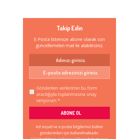
Takip Edin
E-Posta listemize abone olarak son
güncellemeleri mail ile alabilirsiniz.
Gönderilen verilerimin bu form
aracılığıyla toplanmasına onay
veriyorum *
Ad soyad ve e-posta bilgileriniz bülten
gönderimleri için kullanılmaktadır.