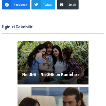
Facebook
Twitter
Email
İlginizi Çekebilir
No 309 – No:309’un Kadınları