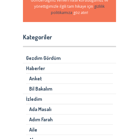
Gönderdiğiniz verileri nasıl koruduğumuz ve
yönettiğimizle ilgili tam hikaye için
gizlilik
politikamıza
göz atın!
Kategoriler
Gezdim Gördüm
Haberler
Anket
Bil Bakalım
İzledim
Ada Masalı
Adım Farah
Aile