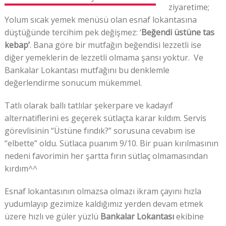
ziyaretime;
Yolum sıcak yemek menüsü olan esnaf lokantasına
düştüğünde tercihim pek değişmez: ‘
Beğendi üstüne tas
kebap’
. Bana göre bir mutfağın beğendisi lezzetli ise
diğer yemeklerin de lezzetli olmama şansı yoktur. Ve
Bankalar Lokantası mutfağını bu denklemle
değerlendirme sonucum mükemmel.
Tatlı olarak ballı tatlılar şekerpare ve kadayıf
alternatiflerini es geçerek sütlaçta karar kıldım. Servis
görevlisinin “Üstüne fındık?” sorusuna cevabım ise
“elbette” oldu. Sütlaca puanım 9/10. Bir puan kırılmasının
nedeni favorimin her şartta fırın sütlaç olmamasından
kırdım^^
Esnaf lokantasının olmazsa olmazı ikram çayını hızla
yudumlayıp gezimize kaldığımız yerden devam etmek
üzere hızlı ve güler yüzlü
Bankalar Lokantası
ekibine