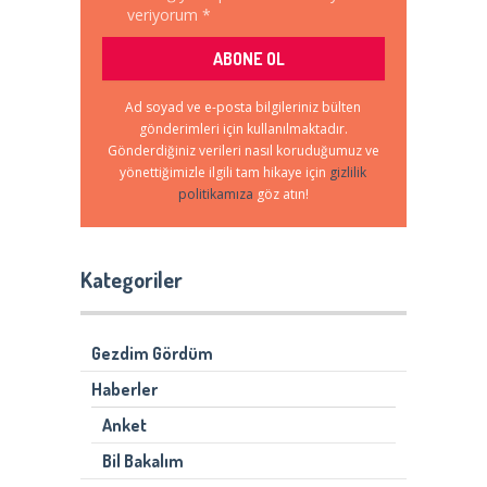
veriyorum *
Ad soyad ve e-posta bilgileriniz bülten
gönderimleri için kullanılmaktadır.
Gönderdiğiniz verileri nasıl koruduğumuz ve
yönettiğimizle ilgili tam hikaye için
gizlilik
politikamıza
göz atın!
Kategoriler
Gezdim Gördüm
Haberler
Anket
Bil Bakalım