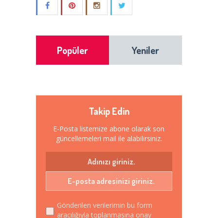
Popüler
Yeniler
Takip Edin
E-Posta listemize abone olarak son
güncellemeleri mail ile alabilirsiniz.
Gönderilen verilerimin bu form
aracılığıyla toplanmasına onay