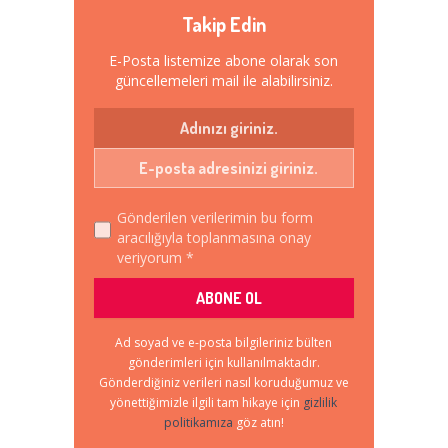
Takip Edin
E-Posta listemize abone olarak son
güncellemeleri mail ile alabilirsiniz.
Gönderilen verilerimin bu form
aracılığıyla toplanmasına onay
veriyorum *
Ad soyad ve e-posta bilgileriniz bülten
gönderimleri için kullanılmaktadır.
Gönderdiğiniz verileri nasıl koruduğumuz ve
yönettiğimizle ilgili tam hikaye için
gizlilik
politikamıza
göz atın!