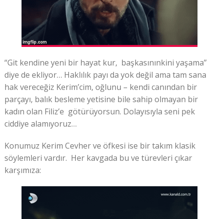
“Git kendine yeni bir hayat kur, başkasınınkini yaşama”
diye de ekliyor… Haklılık payı da yok değil ama tam sana
hak vereceğiz Kerim’cim, oğlunu – kendi canından bir
parçayı, balık besleme yetisine bile sahip olmayan bir
kadın olan Filiz’e götürüyorsun. Dolayısıyla seni pek
ciddiye alamıyoruz…
Konumuz Kerim Cevher ve öfkesi ise bir takım klasik
söylemleri vardır. Her kavgada bu ve türevleri çıkar
karşımıza: