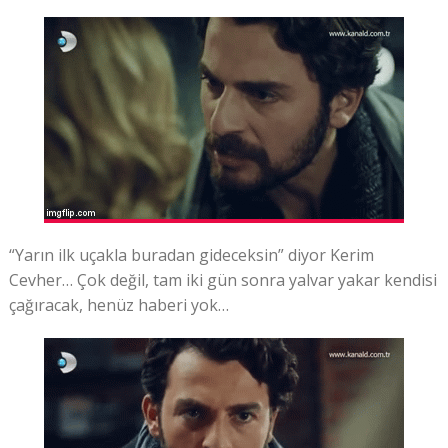
“Yarın ilk uçakla buradan gideceksin” diyor Kerim
Cevher… Çok değil, tam iki gün sonra yalvar yakar kendisi
çağıracak, henüz haberi yok…