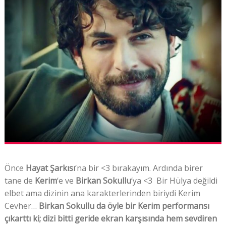
Önce
Hayat Şarkısı
‘na bir <3 bırakayım. Ardında birer
tane de
Kerim
‘e ve
Birkan Sokullu
‘ya <3 Bir Hülya değildi
elbet ama dizinin ana karakterlerinden biriydi Kerim
Cevher…
Birkan Sokullu da öyle bir Kerim performansı
çıkarttı ki; dizi bitti geride ekran karşısında hem sevdiren