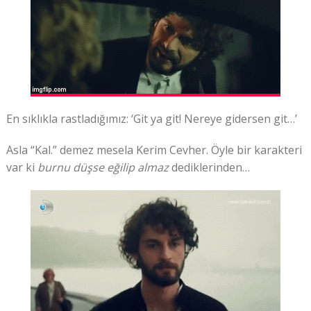
En sıklıkla rastladığımız: ‘Git ya git! Nereye gidersen git…’
Asla “Kal.” demez mesela Kerim Cevher. Öyle bir karakteri
var ki
burnu düşse eğilip almaz
dediklerinden…