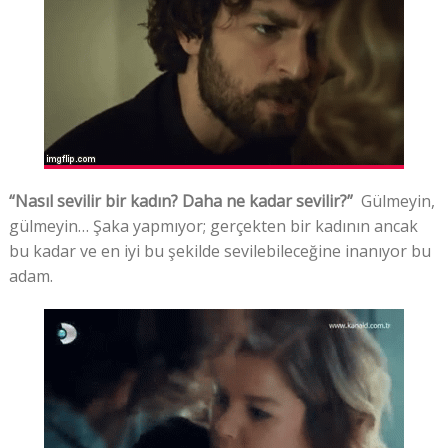
“Nasıl sevilir bir kadın? Daha ne kadar sevilir?”
Gülmeyin,
gülmeyin… Şaka yapmıyor; gerçekten bir kadının ancak
bu kadar ve en iyi bu şekilde sevilebileceğine inanıyor bu
adam.