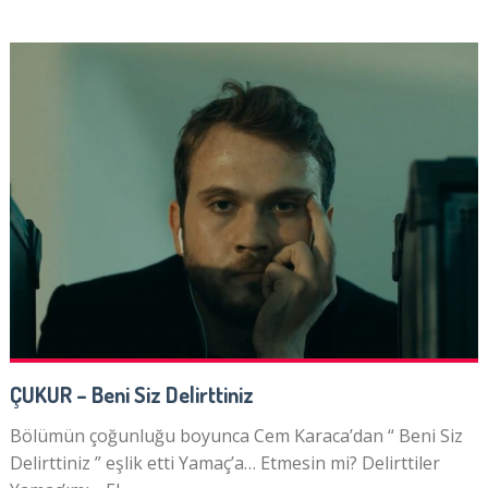
ÇUKUR – Beni Siz Delirttiniz
Bölümün çoğunluğu boyunca Cem Karaca’dan “ Beni Siz
Delirttiniz ” eşlik etti Yamaç’a… Etmesin mi? Delirttiler