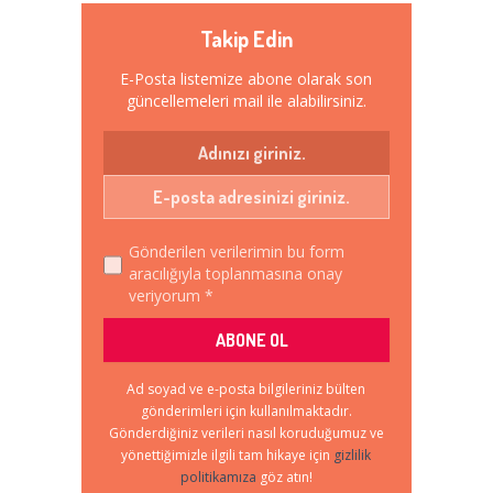
Takip Edin
E-Posta listemize abone olarak son
güncellemeleri mail ile alabilirsiniz.
Gönderilen verilerimin bu form
aracılığıyla toplanmasına onay
veriyorum *
Ad soyad ve e-posta bilgileriniz bülten
gönderimleri için kullanılmaktadır.
Gönderdiğiniz verileri nasıl koruduğumuz ve
yönettiğimizle ilgili tam hikaye için
gizlilik
politikamıza
göz atın!