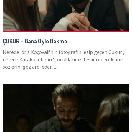
ÇUKUR – Bana Öyle Bakma…
Nerede İdris Koçovalı'nın fotoğrafını ezip geçen Çukur ,
nerede Karakuzular'ın 'Çocuklarınızı teslim edeceksiniz'
sözlerini göz ardı eden …