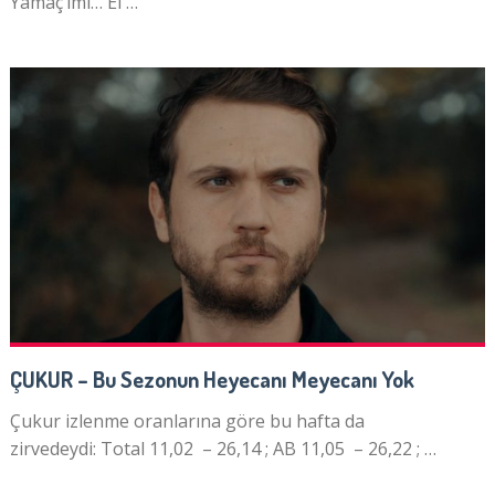
Yamaç’ımı… El …
ÇUKUR – Bu Sezonun Heyecanı Meyecanı Yok
Çukur izlenme oranlarına göre bu hafta da
zirvedeydi: Total 11,02 – 26,14 ; AB 11,05 – 26,22 ; …