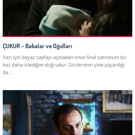
ÇUKUR – Babalar ve Oğulları
Yazı için beyaz sayfayı açmadan önce final sahnesini bir
kez daha izlediğim doğrudur. Gözlerimin yine yaşardığı
da …