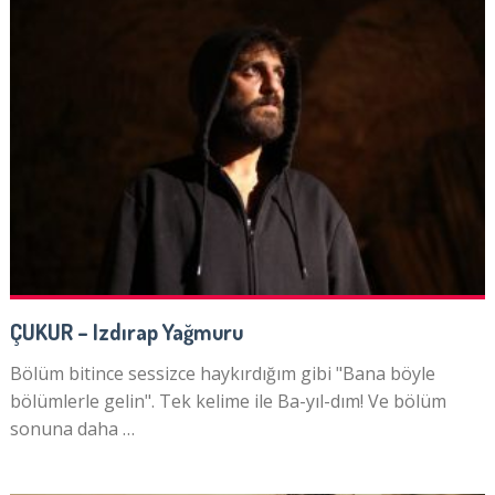
ÇUKUR – Izdırap Yağmuru
Bölüm bitince sessizce haykırdığım gibi "Bana böyle
bölümlerle gelin". Tek kelime ile Ba-yıl-dım! Ve bölüm
sonuna daha …