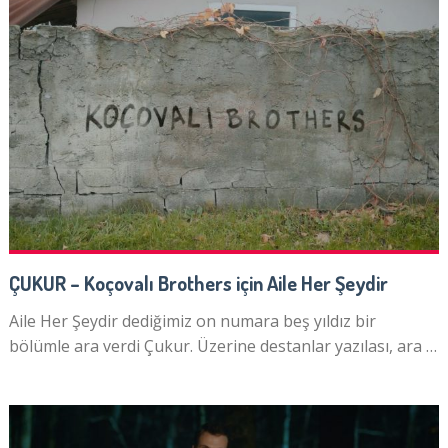
ÇUKUR – Koçovalı Brothers için Aile Her Şeydir
Aile Her Şeydir dediğimiz on numara beş yıldız bir
bölümle ara verdi Çukur. Üzerine destanlar yazılası, ara …