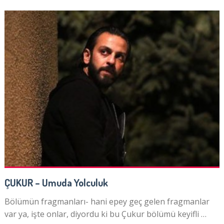
ÇUKUR – Umuda Yolculuk
Bölümün fragmanları- hani epey geç gelen fragmanlar
var ya, işte onlar, diyordu ki bu Çukur bölümü keyifli …