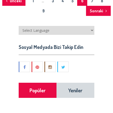
Yazı
Önceki
1
…
3
4
5
6
7
8
dolaşımı
9
Sonraki
Sosyal Medyada Bizi Takip Edin
Popüler
Yeniler