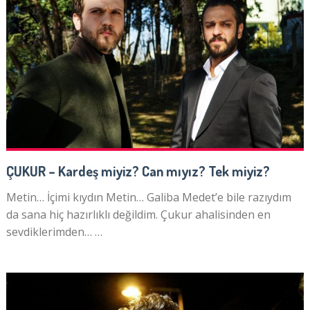
ÇUKUR – Kardeş miyiz? Can mıyız? Tek miyiz?
Metin… İçimi kıydın Metin… Galiba Medet’e bile razıydım
da sana hiç hazırlıklı değildim. Çukur ahalisinden en
sevdiklerimden… …