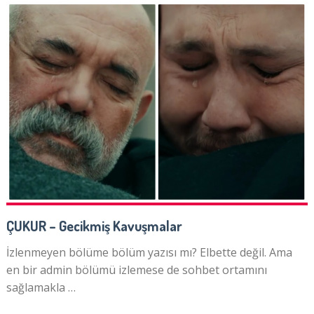
ÇUKUR – Gecikmiş Kavuşmalar
İzlenmeyen bölüme bölüm yazısı mı? Elbette değil. Ama
en bir admin bölümü izlemese de sohbet ortamını
sağlamakla …