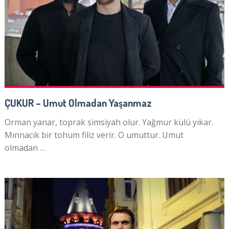
ÇUKUR – Umut Olmadan Yaşanmaz
Orman yanar, toprak simsiyah olur. Yağmur külü yıkar.
Minnacık bir tohum filiz verir. O umuttur. Umut
olmadan …