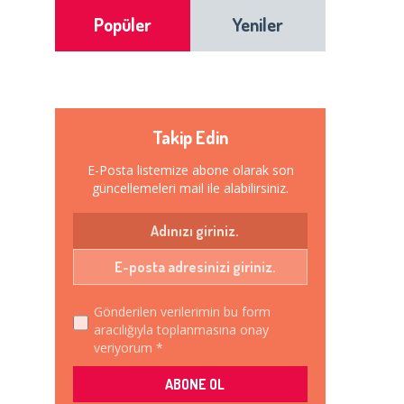
Popüler
Yeniler
Takip Edin
E-Posta listemize abone olarak son
güncellemeleri mail ile alabilirsiniz.
Gönderilen verilerimin bu form
aracılığıyla toplanmasına onay
veriyorum *