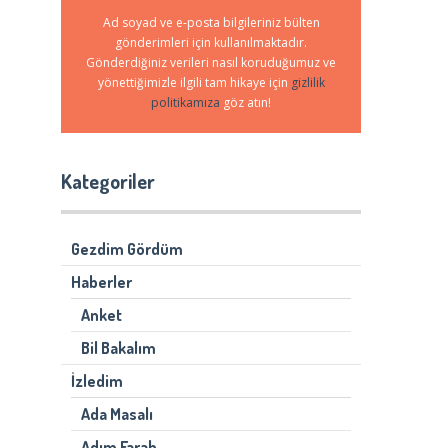
Ad soyad ve e-posta bilgileriniz bülten
gönderimleri için kullanılmaktadır.
Gönderdiğiniz verileri nasıl koruduğumuz ve
yönettiğimizle ilgili tam hikaye için
gizlilik
politikamıza
göz atın!
Kategoriler
Gezdim Gördüm
Haberler
Anket
Bil Bakalım
İzledim
Ada Masalı
Adım Farah