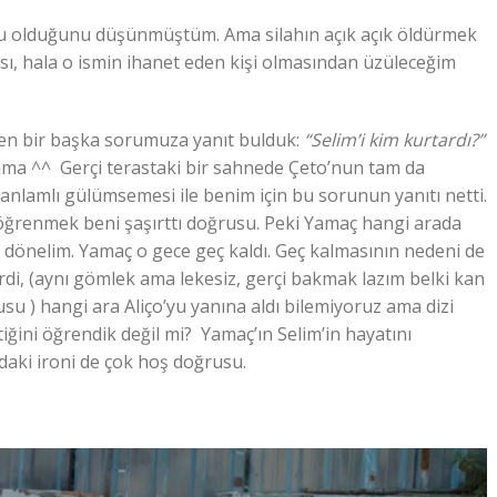
su olduğunu düşünmüştüm. Ama silahın açık açık öldürmek
ası, hala o ismin ihanet eden kişi olmasından üzüleceğim
en bir başka sorumuza yanıt bulduk:
“Selim’i kim kurtardı?”
ama ^^ Gerçi terastaki bir sahnede Çeto’nun tam da
ı anlamlı gülümsemesi ile benim için bu sorunun yanıtı netti.
ğrenmek beni şaşırttı doğrusu. Peki Yamaç hangi arada
dönelim. Yamaç o gece geç kaldı. Geç kalmasının nedeni de
tirdi, (aynı gömlek ama lekesiz, gerçi bakmak lazım belki kan
su ) hangi ara Aliço’yu yanına aldı bilemiyoruz ama dizi
ğini öğrendik değil mi? Yamaç’ın Selim’in hayatını
daki ironi de çok hoş doğrusu.