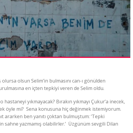
 olursa olsun Selim’in bulmasını can-ı gönülden
urulmasına en içten tepkiyi veren de Selim oldu.
 o hastaneyi yıkmayacak? Bırakın yıkmayı Çukur’a inecek,
cek öyle mi? Sena konusuna hiç değinmek istemiyorum.
ıt ararken ben yanıtı çoktan bulmuştum: ‘Tepki
in sahne yazmamış olabilirler.’ Üzgünüm sevgili Dilan