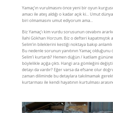
Yamaç’ın vurulmasını önce yeni bir oyun kurgu
amacı ile ateş aldığı o kadar açık ki… Umut düny
biri olmamasını umut ediyorum ama…
Biz Yamaç’ı kim vurdu sorusunun cevabını arark
İlahi Gökhan Horzum. Biz o defteri kapatmıştık 
Selim’in bileklerini kestiği noktaya bakıp anlaml
Bu nedenle sorunun yanıtının Yamaç olduğunu ö
Selim’i kurtardı? Hemen düğün / katliam gününe 
böylelikle açığa çıktı. Hangi ara gömleğini değiş
detayı da vardır? Eğer varsa da efsane olur doğru
zaman diliminde bu detaylara takılmamak gerekti
kurtarması ile kendi hayatının kurtulması arasın