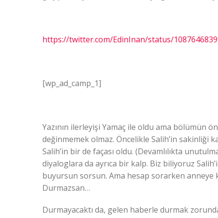
https://twitter.com/EdinInan/status/108764683
[wp_ad_camp_1]
Yazının ilerleyişi Yamaç ile oldu ama bölümün 
değinmemek olmaz. Öncelikle Salih’in sakinliği k
Salih’in bir de façası oldu. (Devamlılıkta unutul
diyaloglara da ayrıca bir kalp. Biz biliyoruz Sal
buyursun sorsun. Ama hesap sorarken anneye kü
Durmazsan…
Durmayacaktı da, gelen haberle durmak zorunda 