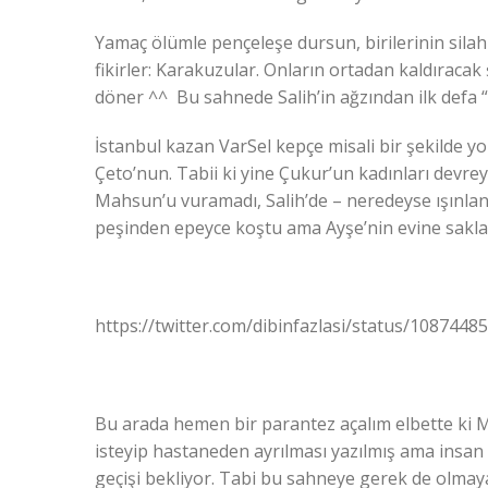
Yamaç ölümle pençeleşe dursun, birilerinin silahi
fikirler: Karakuzular. Onların ortadan kaldıracak 
döner ^^ Bu sahnede Salih’in ağzından ilk defa 
İstanbul kazan VarSel kepçe misali bir şekilde yo
Çeto’nun. Tabii ki yine Çukur’un kadınları devr
Mahsun’u vuramadı, Salih’de – neredeyse ışınlan
peşinden epeyce koştu ama Ayşe’nin evine sakla
https://twitter.com/dibinfazlasi/status/108744
Bu arada hemen bir parantez açalım elbette ki M
isteyip hastaneden ayrılması yazılmış ama insan
geçişi bekliyor. Tabi bu sahneye gerek de olmayabil