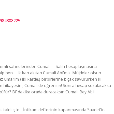
9984308225
önemli sahnelerinden Cumali – Salih hesaplaşmasına
alp ben… İlk kan akıtan Cumali Abi’miz. Müjdeler olsun
maz umarım.) İki kardeş birbirlerine bıçak savururken ki
ih’in hikayesini, Cumali de öğrensin! Sonra hesap sorulacaksa
für? Bi’ dakika orada duracaksın Cumali Bey Abi!
kaldı işte… İntikam defterinin kapanmasında Saadet’in