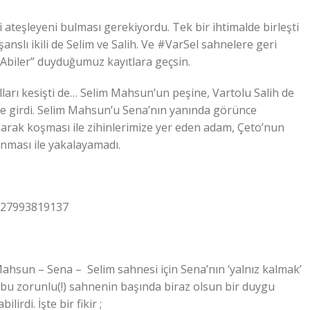
 ateşleyeni bulması gerekiyordu. Tek bir ihtimalde birleşti
şanslı ikili de Selim ve Salih. Ve #VarSel sahnelere geri
“Abiler” duyduğumuz kayıtlara geçsin.
lları kesişti de… Selim Mahsun’un peşine, Vartolu Salih de
eye girdi. Selim Mahsun’u Sena’nın yanında görünce
arak koşması ile zihinlerimize yer eden adam, Çeto’nun
nması ile yakalayamadı.
8527993819137
ahsun – Sena – Selim sahnesi için Sena’nın ‘yalnız kalmak’
 bu zorunlu(!) sahnenin başında biraz olsun bir duygu
irdi. İşte bir fikir ;