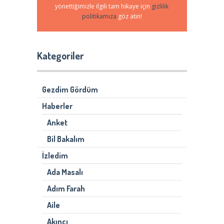
yönettiğimizle ilgili tam hikaye için
gizlilik
politikamıza
göz atın!
Kategoriler
Gezdim Gördüm
Haberler
Anket
Bil Bakalım
İzledim
Ada Masalı
Adım Farah
Aile
Akıncı