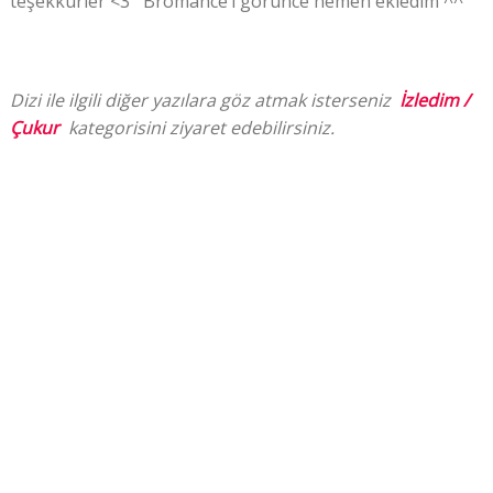
teşekkürler <3 Bromance’i görünce hemen ekledim ^^
Dizi ile ilgili diğer yazılara göz atmak isterseniz
İzledim /
Çukur
kategorisini ziyaret edebilirsiniz.