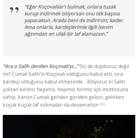
“Eğer Koçovalılar’ı bulmak, onlara tuzak
kurup indirmek istiyorsan onu tek başına
yapacaksın. Arada beni de indirirsin; kader.
Ama onlarla, kardeşlerimle ilgili benim
ağzımdan en ufak bir laf alamazsın.”
“Ara o Salih denilen Koçovalı’yı…”
Siz de duydunuz değil
mi? Cumali Salih’in Koçovalı olduğunu kabul etti, sıra
kardeşi olduğunu kabul etmesinde… Biliyoruz ki Salih
çoktan birimiz hepimiz, hepimiz birimiz için mottosuna
sahip. Varsın Cumali geriden geriden gelsin, gelirken
küçük küçük laf sokmaları da devam etsin ^^