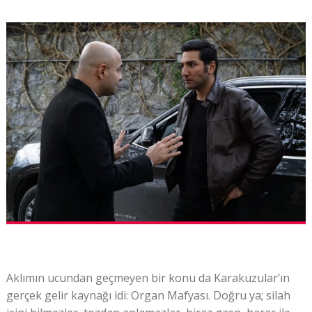
Aklımın ucundan geçmeyen bir konu da Karakuzular’ın
gerçek gelir kaynağı idi: Organ Mafyası. Doğru ya; silah