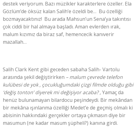
destek veriyorum. Bazı müzikler karakterlere özeller. Ela
Gözlüm’de öksüz kalan Salih’e özeldi be… Bu özelliği
bozmayacaktınız! Bu arada Mahsun’un Sena’ya takıntısı
çok ciddi bir hal almaya başladı. Aman evlerden ırak,
malum kızımız da biraz saf, hemencecik kanıverir
mazallah…
Salih Clark Kent gibi geceden sabaha Salih- Vartolu
arasında şekil değiştirirken
– malum çevrede telefon
kulübesi de yok , çocukluğumdaki çizgi filmde olduğu gibi
‘değiş tonton’ diyerek mi değişiyor acaba? ,
Yamaç da
henüz bulunamayan bilardocu peşindeydi. Bir mekândan
bir mekâna ışınlanma özelliği Medet’e de geçmiş olmalı ki
abisinin hakkındaki gerçekler ortaya çıkmasın diye bir
masumun (ne kadar masum şüpheli?) kanına girdi.