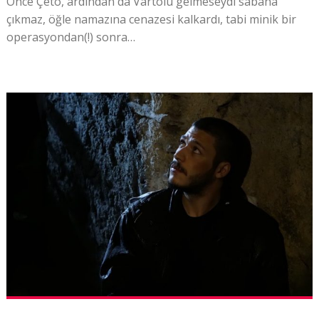
Önce Çeto, ardından da Vartolu gelmeseydi sabaha
çıkmaz, öğle namazına cenazesi kalkardı, tabi minik bir
operasyondan(!) sonra…