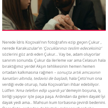
Nerede İdris Koçovalı’nın fotoğrafını ezip geçen Çukur ,
nerede Karakuzular’ın
‘Çocuklarınızı teslim edeceksiniz’
sözlerini göz ardı eden Çukur… Vay be, adam oluyorlar
sanırım sonunda. Çukur da ilerleme var ama Celasun hala
bıraktığımız yerde! Akşın tehlikesinin hemen hemen
ortadan kalkmasına rağmen
– sonuçta artık amcasının
kanatları altında, tedavisi de başladı,
hala Çeto’nun ona
verdiği evde oturup, hala Koçovalı’ları ihbar edebiliyor.
Lütfen
‘Ama telefon edip uyardı ya’
demeyin boşuna, iş
birliği yapıyor işte paşa paşa. Ardından da gelen dayak! İyi
dayak yedi ama… Mahsun kum torbasına çevirdi bedenini.