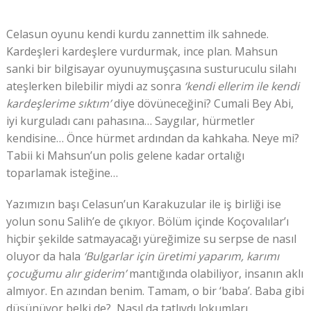
Celasun oyunu kendi kurdu zannettim ilk sahnede.
Kardeşleri kardeşlere vurdurmak, ince plan. Mahsun
sanki bir bilgisayar oyunuymuşçasına susturuculu silahı
ateşlerken bilebilir miydi az sonra
‘kendi ellerim ile kendi
kardeşlerime sıktım’
diye dövüneceğini? Cumali Bey Abi,
iyi kurguladı canı pahasına… Saygılar, hürmetler
kendisine… Önce hürmet ardından da kahkaha. Neye mi?
Tabii ki Mahsun’un polis gelene kadar ortalığı
toparlamak isteğine…
Yazımızın başı Celasun’un Karakuzular ile iş birliği ise
yolun sonu Salih’e de çıkıyor. Bölüm içinde Koçovalılar’ı
hiçbir şekilde satmayacağı yüreğimize su serpse de nasıl
oluyor da hala
‘Bulgarlar için üretimi yaparım, karımı
çocuğumu alır giderim’
mantığında olabiliyor, insanın aklı
almıyor. En azından benim. Tamam, o bir ‘baba’. Baba gibi
düşünüyor belki de? Nasıl da tatlıydı lokumları