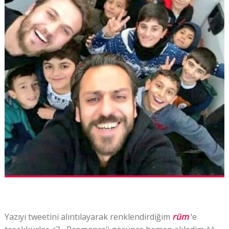
Yazıyı tweetini alıntılayarak renklendirdiğim
rüm
‘e