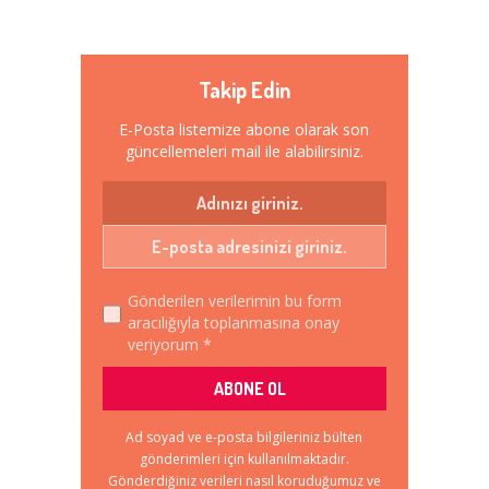
Takip Edin
E-Posta listemize abone olarak son
güncellemeleri mail ile alabilirsiniz.
Gönderilen verilerimin bu form
aracılığıyla toplanmasına onay
veriyorum *
Ad soyad ve e-posta bilgileriniz bülten
gönderimleri için kullanılmaktadır.
Gönderdiğiniz verileri nasıl koruduğumuz ve