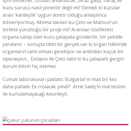
işini bilmezler, tozdan anlamazlar, biraz gasp, haraç ile
kuzu sürüsü nasıl yönetilir değil mi? Demek ki kuzular
arası ‘kardeşlik’ uygun donör olduğu anlaşılınca
bitiveriyormuş. Aklıma takılan bu Çeto ve Mahsun’un
birlikte yürüttüğü bir proje mi? Aranılan özellikteki
organa sahip olan kuzu çatapata gönderilir, bir şekilde
yaralanır – sonuçta tıbbi bir gerçek var ki organ hâklinde
organların canlı olması gerekiyor ve ardından küçük bir
operasyon… Dolayısı ile Çeto tabii ki bu çatapatlı gergin
durum bitsin hiç istemez.
Cumali laboratuvarı patlattı. Bulgarlar’ın malı bir kez
daha patladı. Ee n’olacak şimdi? Artık Sadiş’in mal teslimi
ile kurtulamayacağı kesinleşti.