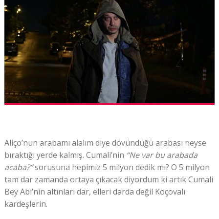
Aliço’nun arabamı alalım diye dövündüğü arabası neyse
bıraktığı yerde kalmış. Cumali’nin
“Ne var bu arabada
acaba?”
sorusuna hepimiz 5 milyon dedik mi? O 5 milyon
tam dar zamanda ortaya çıkacak diyordum ki artık Cumali
Bey Abi’nin altınları dar, elleri darda değil Koçovalı
kardeşlerin.