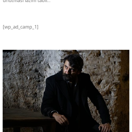
unutması lazım tabii…
[wp_ad_camp_1]