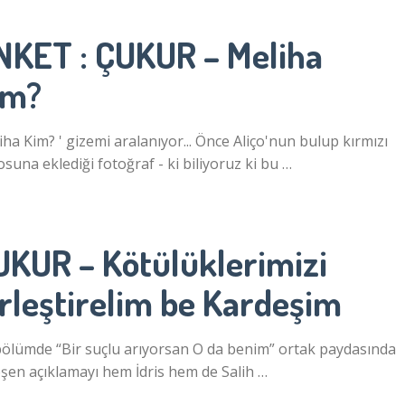
NKET : ÇUKUR – Meliha
im?
iha Kim? ' gizemi aralanıyor... Önce Aliço'nun bulup kırmızı
suna eklediği fotoğraf - ki biliyoruz ki bu …
UKUR – Kötülüklerimizi
rleştirelim be Kardeşim
ölümde “Bir suçlu arıyorsan O da benim” ortak paydasında
eşen açıklamayı hem İdris hem de Salih …