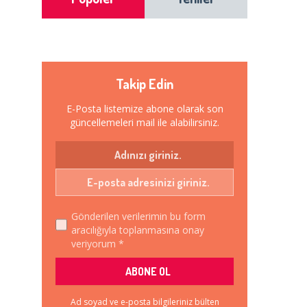
Takip Edin
E-Posta listemize abone olarak son
güncellemeleri mail ile alabilirsiniz.
Gönderilen verilerimin bu form
aracılığıyla toplanmasına onay
veriyorum *
Ad soyad ve e-posta bilgileriniz bülten