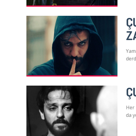
Ç
Z
Yama
derd
Ç
Her 
da y