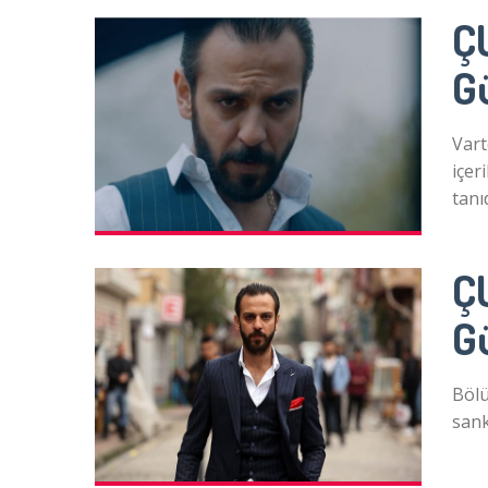
Ç
Gü
Vart
içer
tanı
Ç
G
Bölü
sank