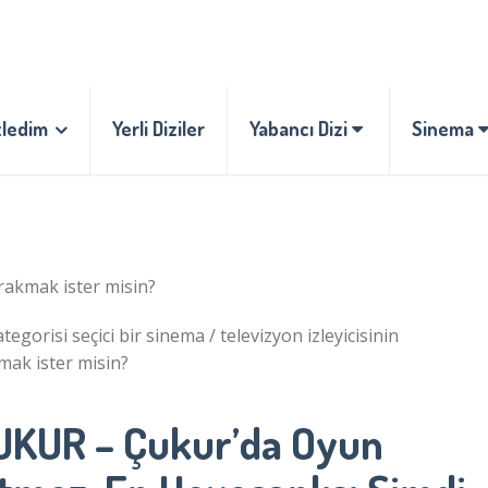
zledim
Yerli Diziler
Yabancı Dizi
Sinema
rakmak ister misin?
tegorisi seçici bir sinema / televizyon izleyicisinin
tmak ister misin?
UKUR – Çukur’da Oyun