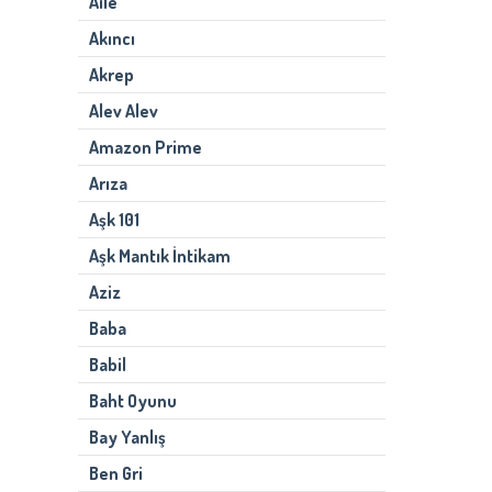
Aile
Akıncı
Akrep
Alev Alev
Amazon Prime
Arıza
Aşk 101
Aşk Mantık İntikam
Aziz
Baba
Babil
Baht Oyunu
Bay Yanlış
Ben Gri