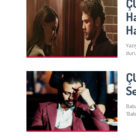
Ç
H
Ha
Yazı
duru
ÇU
S
Baba
‘Bab