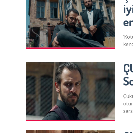
iy
e
‘Köt
kend
ÇU
S
Çuku
otur
sars