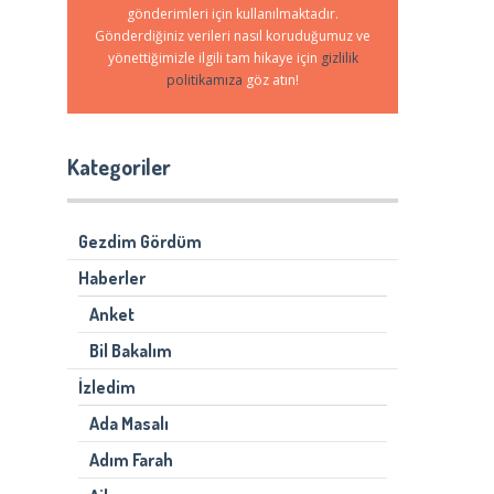
gönderimleri için kullanılmaktadır.
Gönderdiğiniz verileri nasıl koruduğumuz ve
yönettiğimizle ilgili tam hikaye için
gizlilik
politikamıza
göz atın!
Kategoriler
Gezdim Gördüm
Haberler
Anket
Bil Bakalım
İzledim
Ada Masalı
Adım Farah