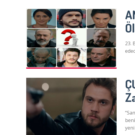
A
Ö
23. 
edec
Ç
Z
“San
beni
yeni