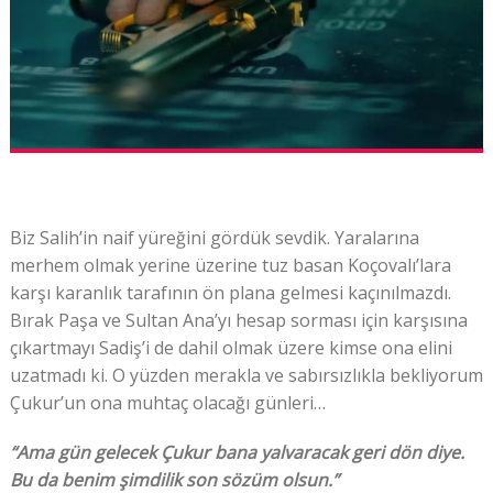
Biz Salih’in naif yüreğini gördük sevdik. Yaralarına
merhem olmak yerine üzerine tuz basan Koçovalı’lara
karşı karanlık tarafının ön plana gelmesi kaçınılmazdı.
Bırak Paşa ve Sultan Ana’yı hesap sorması için karşısına
çıkartmayı Sadiş’i de dahil olmak üzere kimse ona elini
uzatmadı ki. O yüzden merakla ve sabırsızlıkla bekliyorum
Çukur’un ona muhtaç olacağı günleri…
“Ama gün gelecek Çukur bana yalvaracak geri dön diye.
Bu da benim şimdilik son sözüm olsun.”