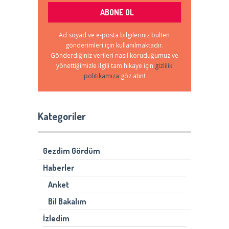
Ad soyad ve e-posta bilgileriniz bülten
gönderimleri için kullanılmaktadır.
Gönderdiğiniz verileri nasıl koruduğumuz ve
yönettiğimizle ilgili tam hikaye için
gizlilik
politikamıza
göz atın!
Kategoriler
Gezdim Gördüm
Haberler
Anket
Bil Bakalım
İzledim