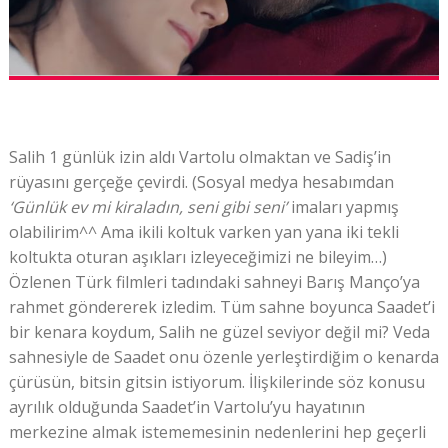
Salih 1 günlük izin aldı Vartolu olmaktan ve Sadiş’in
rüyasını gerçeğe çevirdi. (Sosyal medya hesabımdan
‘Günlük ev mi kiraladın, seni gibi seni’
imaları yapmış
olabilirim^^ Ama ikili koltuk varken yan yana iki tekli
koltukta oturan aşıkları izleyeceğimizi ne bileyim…)
Özlenen Türk filmleri tadındaki sahneyi Barış Manço’ya
rahmet göndererek izledim. Tüm sahne boyunca Saadet’i
bir kenara koydum, Salih ne güzel seviyor değil mi? Veda
sahnesiyle de Saadet onu özenle yerleştirdiğim o kenarda
çürüsün, bitsin gitsin istiyorum. İlişkilerinde söz konusu
ayrılık olduğunda Saadet’in Vartolu’yu hayatının
merkezine almak istememesinin nedenlerini hep geçerli