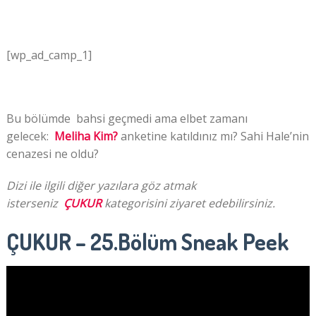
[wp_ad_camp_1]
Bu bölümde bahsi geçmedi ama elbet zamanı
gelecek:
Meliha Kim?
anketine katıldınız mı? Sahi Hale’nin
cenazesi ne oldu?
Dizi ile ilgili diğer yazılara göz atmak
isterseniz
ÇUKUR
kategorisini ziyaret edebilirsiniz.
ÇUKUR – 25.Bölüm Sneak Peek