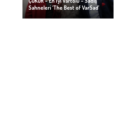
ÇUKUR – En İyi Vartolu – Sadiş
Sahneleri ‘The Best of VarSad’