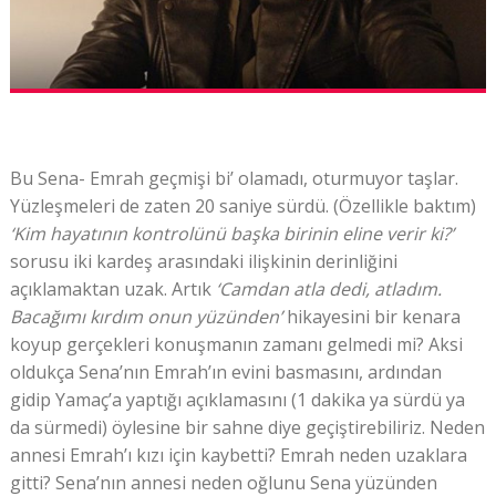
Bu Sena- Emrah geçmişi bi’ olamadı, oturmuyor taşlar.
Yüzleşmeleri de zaten 20 saniye sürdü. (Özellikle baktım)
‘Kim hayatının kontrolünü başka birinin eline verir ki?’
sorusu iki kardeş arasındaki ilişkinin derinliğini
açıklamaktan uzak. Artık
‘Camdan atla dedi, atladım.
Bacağımı kırdım onun yüzünden’
hikayesini bir kenara
koyup gerçekleri konuşmanın zamanı gelmedi mi? Aksi
oldukça Sena’nın Emrah’ın evini basmasını, ardından
gidip Yamaç’a yaptığı açıklamasını (1 dakika ya sürdü ya
da sürmedi) öylesine bir sahne diye geçiştirebiliriz. Neden
annesi Emrah’ı kızı için kaybetti? Emrah neden uzaklara
gitti? Sena’nın annesi neden oğlunu Sena yüzünden