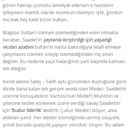
gören hastayı yüzüstü ameliyat edersen o hastanın
iyileşmesi mantık olarak mümkün olamıyor işte, gördün
mü bak felç kaldı bizim Sultan…
Mağdur Sultan’ı izlemek istemediğinden emin olmakla
beraber, Saadet’in
şeytanla kırıştırdığı için yaşadığı
vicdan azabını
Sultan’ın hasta bakıcılığıyla telafi etmeye
çalışmasını izlemek isteyip istemediğimden hiç emin
değilim. Bu nedenle yaşlı halacığının yanı başında kalması
tek dileğim.
Kendi adıma Sadiş – Salih aşkı gözümden düştüğüne göre
dizide bana kalan tek gerçek sevda olan Medet- Saadettin
üzerine konuşabiliriz. Vartolu’nun Medet’i Muhittin ve
çetesine teslim etmemek üzere verdiği savaş Saadettin’
için
‘Budur liderlik’
dedirtti. Çukur Medet’i istiyor, ama
aldıkları yanıt
‘Her Medet istendiğinde vermiş olsaydık,
şimdi burada ayakçılık yapıyor olurduk.’
oluyor. Bu adam