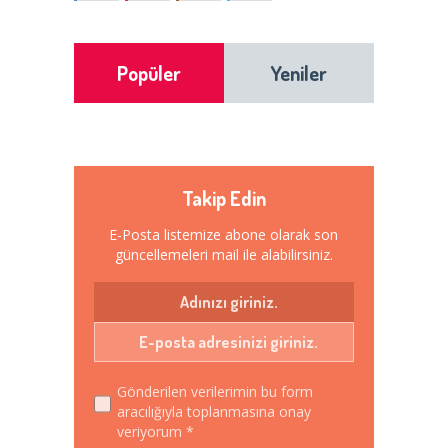
Popüler
Yeniler
Takip Edin
E-Posta listemize abone olarak son
güncellemeleri mail ile alabilirsiniz.
Gönderilen verilerimin bu form
aracılığıyla toplanmasına onay
veriyorum *