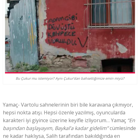
Bu Çukur mu istemiyor? Aynı Çukur’dan bahsettiğimize emin miyiz?
Yamaç- Vartolu sahnelerinin biri bile karavana çıkmıyor,
hepsi nokta atışı. Hepsi özenle yazılmış, oyuncularda
karakteri iyi giyince üzerine keyifle izliyorum… Yamaç
“En
başından başlayayım, Baykal’a kadar gidelim”
cümlesinde
ne kadar haklıysa, Salih tarafından bakıldığında en