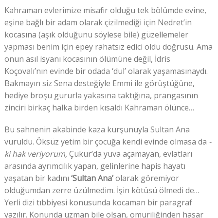
Kahraman evlerimize misafir olduğu tek bölümde evine,
eşine bağlı bir adam olarak çizilmediği için Nedret’in
kocasına (aşık olduğunu söylese bile) güzellemeler
yapması benim için epey rahatsız edici oldu doğrusu. Ama
onun asıl isyanı kocasının ölümüne değil, İdris
Koçovalı’nın evinde bir odada ‘dul’ olarak yaşamasınaydı.
Bakmayın siz Sena desteğiyle Emmi ile görüştüğüne,
hediye broşu gururla yakasına taktığına, prangasının
zinciri birkaç halka birden kısaldı Kahraman ölünce…
Bu sahnenin akabinde kaza kurşunuyla Sultan Ana
vuruldu. Öksüz yetim bir çocuğa kendi evinde olmasa da
-
ki hak veriyorum,
Çukur’da yuva açamayan, evlatları
arasında ayrımcılık yapan, gelinlerine hapis hayatı
yaşatan bir kadını
‘Sultan Ana’
olarak göremiyor
olduğumdan zerre üzülmedim. İşin kötüsü ölmedi de…
Yerli dizi tıbbiyesi konusunda kocaman bir paragraf
yazılır. Konunda uzman bile olsan, omuriliğinden hasar