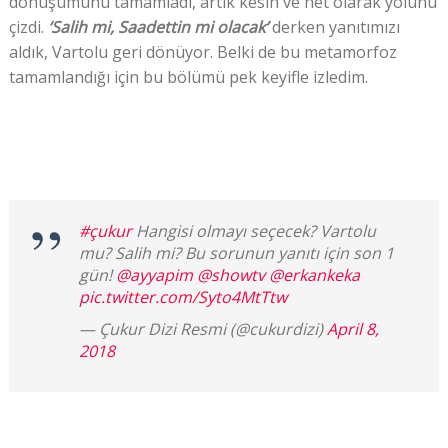
dönüşümünü tamamladı, artık kesin ve net olarak yolunu
çizdi.
‘Salih mi, Saadettin mi olacak’
derken yanıtımızı
aldık, Vartolu geri dönüyor. Belki de bu metamorfoz
tamamlandığı için bu bölümü pek keyifle izledim.
#çukur
Hangisi olmayı seçecek? Vartolu
mu? Salih mi? Bu sorunun yanıtı için son 1
gün!
@ayyapim
@showtv
@erkankeka
pic.twitter.com/Syto4MtTtw
— Çukur Dizi Resmi (@cukurdizi)
April 8,
2018