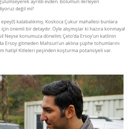
gülümseyerek ayrıldı evden. Bölümün ilerleyen
diyoruz değil mi?
epey(!) kalabalıkmış. Koskoca Çukur mahallesi bunlara
çin önemli bir detaydır. Öyle alışmışlar ki hazıra konmaya!
si! Neyse konumuza dönelim; Çeto’da Ersoy’un katlinin
da Ersoy gitmeden Mahsun’un aklına şüphe tohumlarını
 hatip! Kitleleri peşinden koşturma potansiyeli var.