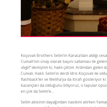
Koçovalı Brothers Selim’in Karaca’dan aldığı ces
Cumali’nin onay olarak başını sallaması ile gele
değil”
demiştim ki, haklı çıktım. Ardından gelen 
Cumali. Haklı. Selim’in derdi İdris Koçovalı ile ol
flashback’ler ve Meliha’ya da itirafı gösteriyor k
kazançları da olduğunu biliyoruz, o tapular öpü
en çok da Selim’e…
Selim abisinin dayağından nasibini alırken Yama