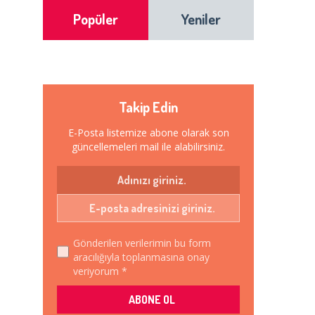
Popüler
Yeniler
Takip Edin
E-Posta listemize abone olarak son
güncellemeleri mail ile alabilirsiniz.
Gönderilen verilerimin bu form
aracılığıyla toplanmasına onay
veriyorum *