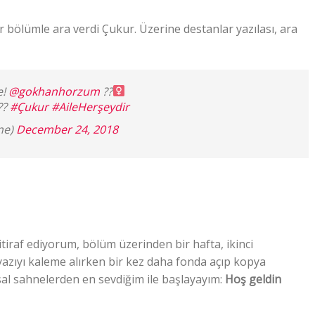
r bölümle ara verdi Çukur. Üzerine destanlar yazılası, ara
e!
@gokhanhorzum
??‍
??
#Çukur
#AileHerşeydir
ne)
December 24, 2018
itiraf ediyorum, bölüm üzerinden bir hafta, ikinci
yazıyı kaleme alırken bir kez daha fonda açıp kopya
sal sahnelerden en sevdiğim ile başlayayım:
Hoş geldin