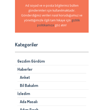
Ad soyad ve e-posta bilgileriniz bülten
gönderimleri için kullanılmaktadır.
Gönderdiğiniz verileri nasıl koruduğumuz ve
yönettiğimizle ilgili tam hikaye için
gizlilik
politikamıza
göz atın!
Kategoriler
Gezdim Gördüm
Haberler
Anket
Bil Bakalım
İzledim
Ada Masalı
Adım Farah