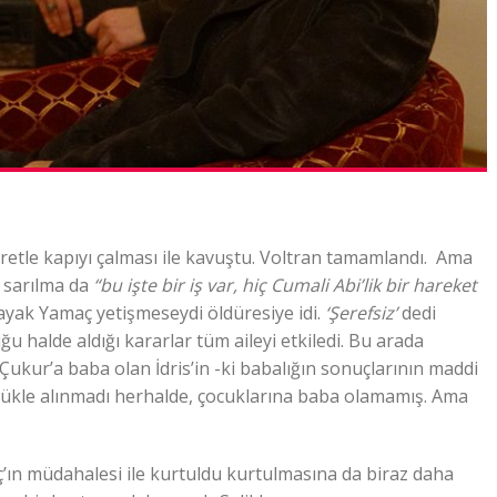
aretle kapıyı çalması ile kavuştu. Voltran tamamlandı. Ama
n sarılma da
“bu işte bir iş var, hiç Cumali Abi’lik bir hareket
dayak Yamaç yetişmeseydi öldüresiye idi.
‘Şerefsiz’
dedi
duğu halde aldığı kararlar tüm aileyi etkiledi. Bu arada
i Çukur’a baba olan İdris’in -ki babalığın sonuçlarının maddi
cükle alınmadı herhalde, çocuklarına baba olamamış. Ama
ç’ın müdahalesi ile kurtuldu kurtulmasına da biraz daha