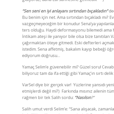
“Sen seni en iyi anlayanı sırtından bıçakladın”
de
Bu benim için net. Ama sırtından bıçakladı mı?
vazgeçmeyeceğim bir konudur Sena’ya yapılanla
ters olduğu. Haydi deformasyonu bilemedi ama ha
İntikam ateşi ile yanıyor bile olsa bize tanıtılan
çağırmaktan öteye gitmedi. Eski defterleri açm
istedim. Sena affetmiş, bakalım kayıp bebeği ö
ediyorum doğrusu…
Yamaç Selim’e güvenebilir mi? Güzel soru! Cevab
biliyoruz tam da ifa ettiği gibi Yamaç’ın sırtı de
VarSel diye bir gerçek var! Yüzlerine yansıdı ye
etmişlerdi değil mi?) Farkında mısınız ailenin tü
rağmen bir tek Salih sordu:
“Nasılsın
?”
Salih umut verdi Selim’e: “Sana alışacak, zamanla 