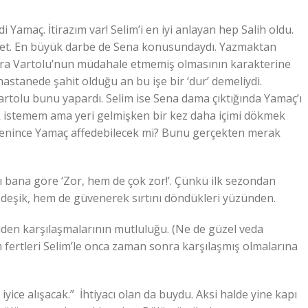
di Yamaç. İtirazım var! Selim’i en iyi anlayan hep Salih oldu.
 Evet. En büyük darbe de Sena konusundaydı. Yazmaktan
ra Vartolu’nun müdahale etmemiş olmasının karakterine
stanede şahit olduğu an bu işe bir ‘dur’ demeliydi.
 Vartolu bunu yapardı. Selim ise Sena dama çıktığında Yamaç’ı
ak istemem ama yeri gelmişken bir kez daha içimi dökmek
ğrenince Yamaç affedebilecek mi? Bunu gerçekten merak
ı bana göre ‘Zor, hem de çok zor!’. Çünkü ilk sezondan
lik deşik, hem de güvenerek sırtını döndükleri yüzünden.
niden karşılaşmalarının mutluluğu. (Ne de güzel veda
m fertleri Selim’le onca zaman sonra karşılaşmış olmalarına
iyice alışacak.” İhtiyacı olan da buydu. Aksi halde yine kapı