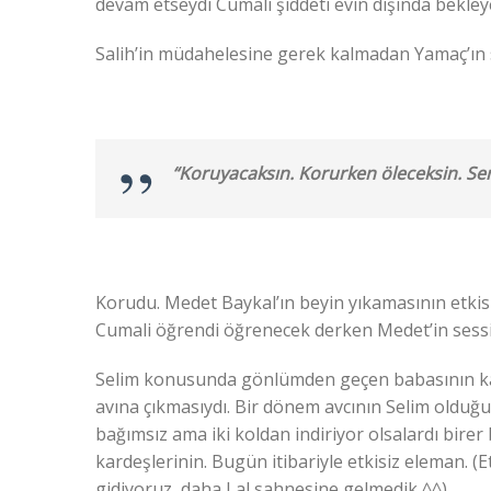
devam etseydi Cumali şiddeti evin dışında bekleyen
Salih’in müdahelesine gerek kalmadan Yamaç’ın sihi
“Koruyacaksın. Korurken öleceksin. Se
Korudu. Medet Baykal’ın beyin yıkamasının etkis
Cumali öğrendi öğrenecek derken Medet’in sessi
Selim konusunda gönlümden geçen babasının kap
avına çıkmasıydı. Bir dönem avcının Selim olduğu
bağımsız ama iki koldan indiriyor olsalardı birer 
kardeşlerinin. Bugün itibariyle etkisiz eleman. (
gidiyoruz, daha Lal sahnesine gelmedik ^^)