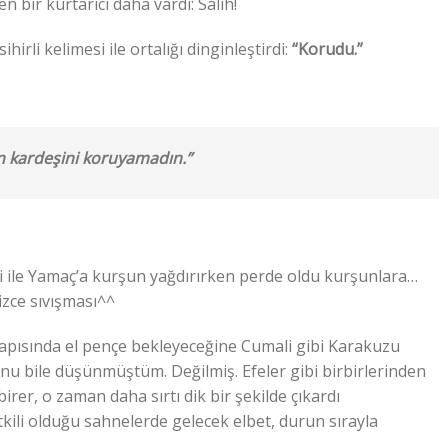
 bir kurtarıcı daha vardı: Salih!
rli kelimesi ile ortalığı dinginleştirdi:
“Korudu.”
n kardeşini koruyamadın.”
i ile Yamaç’a kurşun yağdırırken perde oldu kurşunlara…
zce sıvışması^^
ısında el pençe bekleyeceğine Cumali gibi Karakuzu
nu bile düşünmüştüm. Değilmiş. Efeler gibi birbirlerinden
birer, o zaman daha sırtı dik bir şekilde çıkardı
Etkili olduğu sahnelerde gelecek elbet, durun sırayla