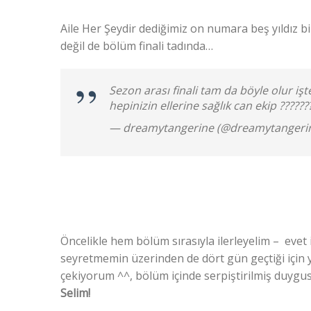
Aile Her Şeydir dediğimiz on numara beş yıldız bi
değil de bölüm finali tadında…
Sezon arası finali tam da böyle olur işt
hepinizin ellerine sağlık can ekip ??????
— dreamytangerine (@dreamytangeri
Öncelikle hem bölüm sırasıyla ilerleyelim – evet 
seyretmemin üzerinden de dört gün geçtiği için 
çekiyorum ^^, bölüm içinde serpiştirilmiş duygu
Selim!