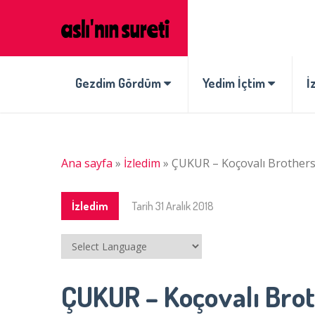
Gezdim Gördüm
Yedim İçtim
İ
Ana sayfa
»
İzledim
»
ÇUKUR – Koçovalı Brothers i
İzledim
Tarih
31 Aralık 2018
ÇUKUR – Koçovalı Broth