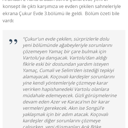
konsept ile çıktı karşımıza ve evden çekilen sahneleriyle
ekrana Çukur Evde 3.bölümü ile geldi. Bölüm özeti bile
vardı:
“Çukur’un evde çekilen, sürprizlerle dolu
yeni bölümünde ağabeyleriyle sorunlarını
çözemeyen Yamaç bir çare bulmak için
Vartolu’ya danışacak. Vartolu’dan aldığı
fikirle eski bir dostundan yardım isteyen
Yamaç, Cumali ve Selim’den istediği tepkiyi
alamayacak. Koçovalı kardeşler sorunlarını
yine kendi yöntemleriyle çözmeye karar
verirken hapishanedeki Vartolu olanlara
müdahale edemeyecek. Gizli görüşmelerine
devam eden Azer ve Karaca’nın bir karar
vermeleri gerekecek. Akın ise Songül’e
yaklaşmak için bir adım atacak. Koçovalı
kardeşler diğer sorunlarını çözmeye
çalışırken, yeni düşmanları Arık Böke