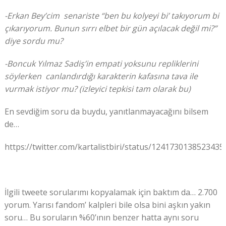
-Erkan Bey’cim senariste “ben bu kolyeyi bi’ takıyorum bi
çıkarıyorum. Bunun sırrı elbet bir gün açılacak değil mi?”
diye sordu mu?
-Boncuk Yılmaz Sadiş’in empati yoksunu repliklerini
söylerken canlandırdığı karakterin kafasına tava ile
vurmak istiyor mu? (izleyici tepkisi tam olarak bu)
En sevdiğim soru da buydu, yanıtlanmayacağını bilsem
de…
https://twitter.com/kartalistbiri/status/1241730138523435
İlgili tweete sorularımı kopyalamak için baktım da… 2.700
yorum. Yarısı fandom’ kalpleri bile olsa bini aşkın yakın
soru… Bu soruların %60’ının benzer hatta aynı soru