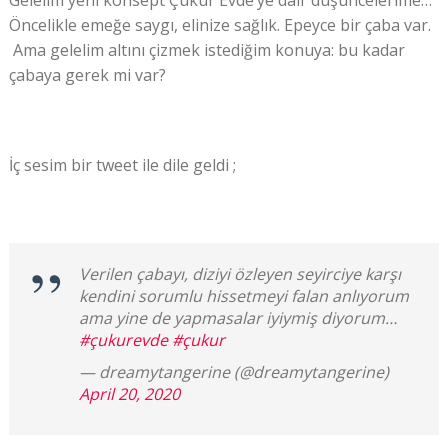
Gelelim yeni konsept Çukur Evde’ye dair düşüncelerime…
Öncelikle emeğe saygı, elinize sağlık. Epeyce bir çaba var.
Ama gelelim altını çizmek istediğim konuya: bu kadar
çabaya gerek mi var?
İç sesim bir tweet ile dile geldi ;
Verilen çabayı, diziyi özleyen seyirciye karşı
kendini sorumlu hissetmeyi falan anlıyorum
ama yine de yapmasalar iyiymiş diyorum…
#çukurevde
#çukur
— dreamytangerine (@dreamytangerine)
April 20, 2020