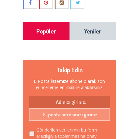
Popüler
Yeniler
Takip Edin
E-Posta listemize abone olarak son
güncellemeleri mail ile alabilirsiniz.
Gönderilen verilerimin bu form
aracılığıyla toplanmasına onay