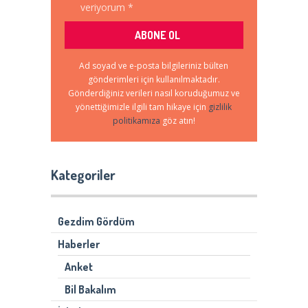
veriyorum *
Ad soyad ve e-posta bilgileriniz bülten
gönderimleri için kullanılmaktadır.
Gönderdiğiniz verileri nasıl koruduğumuz ve
yönettiğimizle ilgili tam hikaye için
gizlilik
politikamıza
göz atın!
Kategoriler
Gezdim Gördüm
Haberler
Anket
Bil Bakalım