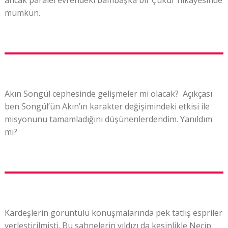
ancak paralel evrendeki bambaşka bir Çukur hikayesinde
mümkün.
Akın Songül cephesinde gelişmeler mi olacak? Açıkçası
ben Songül’ün Akın’ın karakter değişimindeki etkisi ile
misyonunu tamamladığını düşünenlerdendim. Yanıldım
mı?
Kardeşlerin görüntülü konuşmalarında pek tatlış espriler
yerleştirilmişti. Bu sahnelerin yıldızı da kesinlikle Necip