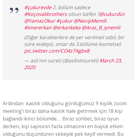
#çukurevde
2. bölüm sadece
#Koçovalıbrothers
olsun lütfen ?
@cukurdizi
@YamacOkur
#çukur
@NecipMemili
#önererkan
@erkankeka
@Aras_B_iynemli
(Diğer karakterlere de yer verilmeli tabii; bir
süre evdeyiz, onlar da 3.bölüme kısmetse)
pic.twitter.com/CO4z7Agbx8
— aslı'nın sureti (@aslininsureti)
March 23,
2020
Ardından kaotik olduğunu gördüğümüz 9 kişilik zoom
meeting’i biraz daha kaotik hale getirmek için 18 kişi
bağlandı ikinci bölümde… Biraz sohbet, biraz oyun
derken, kişi sayısının fazla olmasının en büyük etken
olduğunu düşündüren sebeple pek keyif vermedi. Bu