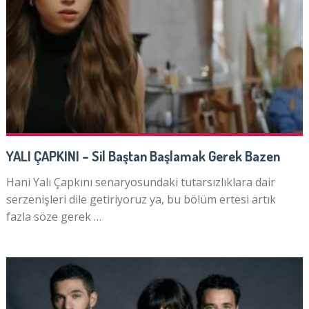
YALI ÇAPKINI – Sil Baştan Başlamak Gerek Bazen
Hani Yalı Çapkını senaryosundaki tutarsızlıklara dair
serzenişleri dile getiriyoruz ya, bu bölüm ertesi artık
fazla söze gerek …