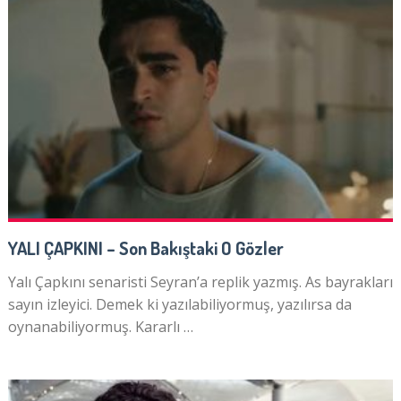
YALI ÇAPKINI – Son Bakıştaki O Gözler
Yalı Çapkını senaristi Seyran’a replik yazmış. As bayrakları
sayın izleyici. Demek ki yazılabiliyormuş, yazılırsa da
oynanabiliyormuş. Kararlı …