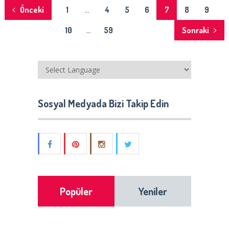
Yazı
Önceki
1
…
4
5
6
7
8
9
dolaşımı
10
…
59
Sonraki
Sosyal Medyada Bizi Takip Edin
Popüler
Yeniler