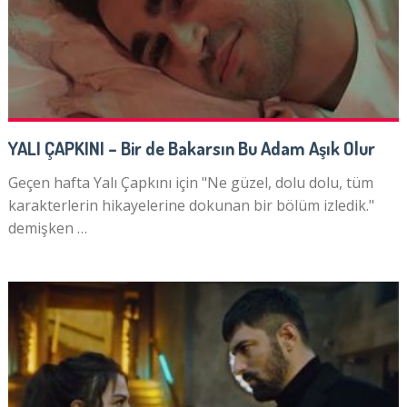
YALI ÇAPKINI – Bir de Bakarsın Bu Adam Aşık Olur
Geçen hafta Yalı Çapkını için "Ne güzel, dolu dolu, tüm
karakterlerin hikayelerine dokunan bir bölüm izledik."
demişken …