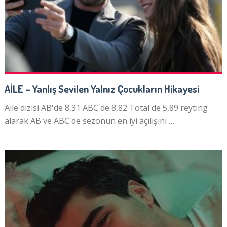
AİLE – Yanlış Sevilen Yalnız Çocukların Hikayesi
Aile dizisi AB'de 8,31 ABC'de 8,82 Total'de 5,89 reyting
alarak AB ve ABC'de sezonun en iyi açılışını …