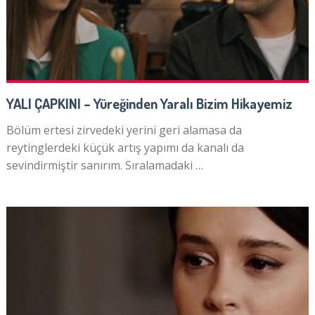
YALI ÇAPKINI – Yüreğinden Yaralı Bizim Hikayemiz
Bölüm ertesi zirvedeki yerini geri alamasa da
reytinglerdeki küçük artış yapımı da kanalı da
sevindirmiştir sanırım. Sıralamadaki …