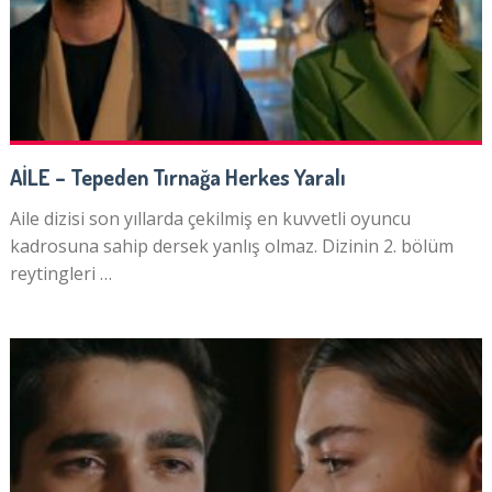
AİLE – Tepeden Tırnağa Herkes Yaralı
Aile dizisi son yıllarda çekilmiş en kuvvetli oyuncu
kadrosuna sahip dersek yanlış olmaz. Dizinin 2. bölüm
reytingleri …