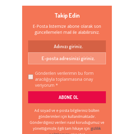
Takip Edin
E-Posta listemize abone olarak son
güncellemeleri mail ile alabilirsiniz.
Gönderilen verilerimin bu form
aracılığıyla toplanmasına onay
veriyorum *
Ad soyad ve e-posta bilgileriniz bülten
gönderimleri için kullanılmaktadır.
Gönderdiğiniz verileri nasıl koruduğumuz ve
yönettiğimizle ilgili tam hikaye için
gizlilik