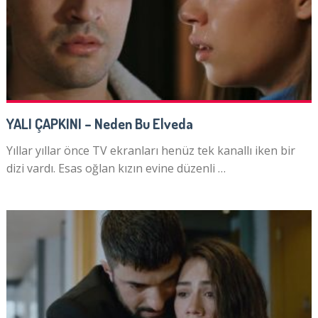
YALI ÇAPKINI – Neden Bu Elveda
Yıllar yıllar önce TV ekranları henüz tek kanallı iken bir
dizi vardı. Esas oğlan kızın evine düzenli …