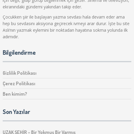
için değil, gidip görüp bilgilenmek için gezer. Sinema ve televizyon,
ekranındaki gündemi yakından takip eder.
Çocukken şiir ile başlayan yazma sevdası hala devam eder ama
hep bu sevdasını aksiyona geçirecek ivmeyi arar durur. İşte bu site
Aslı‘nın yazmak eylemini bir noktadan hayatına sokma yolunda ilk
adımıdır.
Bilgilendirme
Gizlilik Politikası
Çerez Politikası
Ben kimim?
Son Yazılar
UZAK ŞEHİR – Bir Yokmuş Bir Varmış