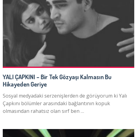
YALI ÇAPKINI – Bir Tek Gözyaşı Kalmasın Bu
Hikayeden Geriye
Sosyal medyadaki serzenişlerden de görüyorum ki Yalı
Çapkını bölümler arasındaki bağlantının kopuk
olmasından rahatsız olan sırf ben …