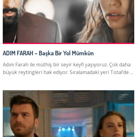
ADIM FARAH – Başka Bir Yol Mümkün
Adım Farah ile müthiş bir seyir keyfi yaşıyoruz. Çok daha
büyük reytingleri hak ediyor. Sıralamadaki yeri Total’de …