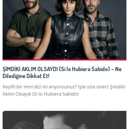
ŞİMDİKİ AKLIM OLSAYDI (Si lo Hubiera Sabido) – Ne
Dilediğine Dikkat Et!
Keyifli bir mini dizi mi arıyorsunuz? İşte size öneri: Şimdiki
Aklım Olsaydı (Si lo Hubiera Sabido)