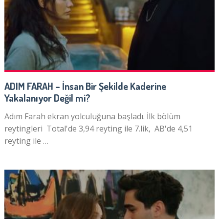
ADIM FARAH – İnsan Bir Şekilde Kaderine
Yakalanıyor Değil mi?
Adım Farah ekran yolculuğuna başladı. İlk bölüm
reytingleri Total'de 3,94 reyting ile 7.lik, AB'de 4,51
reyting ile …