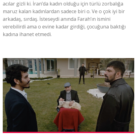
acılar gizli ki. İran’da kadın olduğu için türlü zorbalığa
maruz kalan kadınlardan sadece biri o. Ve o çok iyi bir
arkadaş, sırdaş. İsteseydi anında Farah’ın ismini
verebilirdi ama o evine kadar girdiği, çocuğuna baktığı
kadına ihanet etmedi.