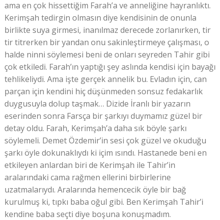
ama en çok hissettiğim Farah’a ve anneliğine hayranlıktı.
Kerimşah tedirgin olmasın diye kendisinin de onunla
birlikte suya girmesi, inanılmaz derecede zorlanırken, tir
tir titrerken bir yandan onu sakinleştirmeye çalışması, o
halde ninni söylemesi beni de onları seyreden Tahir gibi
çok etkiledi. Farah’ın yaptığı şey aslında kendisi için bayağı
tehlikeliydi. Ama işte gerçek annelik bu. Evladın için, can
parçan için kendini hiç düşünmeden sonsuz fedakarlık
duygusuyla dolup taşmak… Dizide İranlı bir yazarın
eserinden sonra Farsça bir şarkıyı duymamız güzel bir
detay oldu. Farah, Kerimşah’a daha sık böyle şarkı
söylemeli. Demet Özdemir’in sesi çok güzel ve okuduğu
şarkı öyle dokunaklıydı ki içim ısındı. Hastanede beni en
etkileyen anlardan biri de Kerimşah ile Tahir’in
aralarındaki cama rağmen ellerini birbirlerine
uzatmalarıydı. Aralarında hemencecik öyle bir bağ
kurulmuş ki, tıpkı baba oğul gibi. Ben Kerimşah Tahir’i
kendine baba seçti diye boşuna konuşmadım.