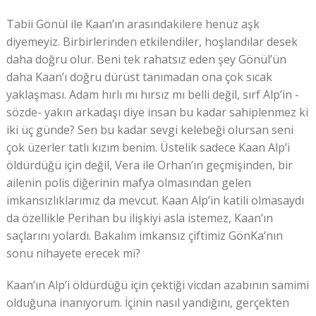
Tabii Gönül ile Kaan’ın arasındakilere henüz aşk
diyemeyiz. Birbirlerinden etkilendiler, hoşlandılar desek
daha doğru olur. Beni tek rahatsız eden şey Gönül’ün
daha Kaan’ı doğru dürüst tanımadan ona çok sıcak
yaklaşması. Adam hırlı mı hırsız mı belli değil, sırf Alp’in -
sözde- yakın arkadaşı diye insan bu kadar sahiplenmez ki
iki üç günde? Sen bu kadar sevgi kelebeği olursan seni
çok üzerler tatlı kızım benim. Üstelik sadece Kaan Alp’i
öldürdüğü için değil, Vera ile Orhan’ın geçmişinden, bir
ailenin polis diğerinin mafya olmasından gelen
imkansızlıklarımız da mevcut. Kaan Alp’in katili olmasaydı
da özellikle Perihan bu ilişkiyi asla istemez, Kaan’ın
saçlarını yolardı. Bakalım imkansız çiftimiz GönKa’nın
sonu nihayete erecek mi?
Kaan’ın Alp’i öldürdüğü için çektiği vicdan azabının samimi
olduğuna inanıyorum. İçinin nasıl yandığını, gerçekten