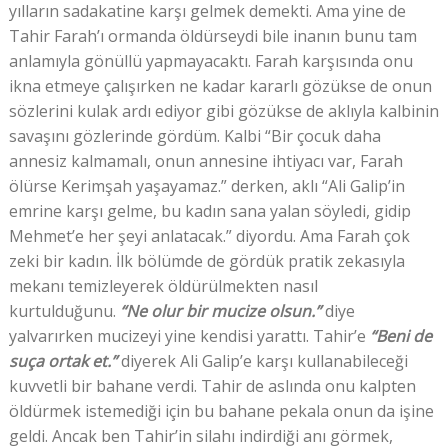
yılların sadakatine karşı gelmek demekti. Ama yine de
Tahir Farah’ı ormanda öldürseydi bile inanın bunu tam
anlamıyla gönüllü yapmayacaktı. Farah karşısında onu
ikna etmeye çalışırken ne kadar kararlı gözükse de onun
sözlerini kulak ardı ediyor gibi gözükse de aklıyla kalbinin
savaşını gözlerinde gördüm. Kalbi “Bir çocuk daha
annesiz kalmamalı, onun annesine ihtiyacı var, Farah
ölürse Kerimşah yaşayamaz.” derken, aklı “Ali Galip’in
emrine karşı gelme, bu kadın sana yalan söyledi, gidip
Mehmet’e her şeyi anlatacak.” diyordu. Ama Farah çok
zeki bir kadın. İlk bölümde de gördük pratik zekasıyla
mekanı temizleyerek öldürülmekten nasıl
kurtulduğunu.
“Ne olur bir mucize olsun.”
diye
yalvarırken mucizeyi yine kendisi yarattı. Tahir’e
“Beni de
suça ortak et.”
diyerek Ali Galip’e karşı kullanabileceği
kuvvetli bir bahane verdi. Tahir de aslında onu kalpten
öldürmek istemediği için bu bahane pekala onun da işine
geldi. Ancak ben Tahir’in silahı indirdiği anı görmek,