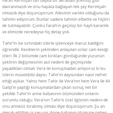
Farah Kerimşah’tan başka bir akrabası yokmuş gibi
davranmazdı ve onu hayata bağlayan tek şey Kerimşah
olmazdı diye düşünüyorum. Ailesinin varlıklı olduğunu da
tahmin ediyorum. Bunlar sadece tahmin elbette ve hiçbiri
de tutmayabilir. Çünkü Farah’ın geçmişi bir hayli karanlık
ve elimizde neredeyse hiç detay yok.
Tahir’in ise sırtındaki izlerle işkenceye maruz kaldığını
öğrendik. Kesiklerin şeklinden anlaşılan onlar cam kesiği
izleri. İlk 2 bölümde cam kırıkları gördüğünde yüzünün
şeklinin değişmesinin asıl nedeni de geçmişinde
yaşadıkları olmalı. Vera ile konuşmadan anlıyoruz ki bu
izlerin müsebbibi dayısı. Tahir’in dayısından nasıl nefret
ettiği aşikar. Yalnız hem Tahir ile Vera’nın hem Vera ile Ali
Galip’in yaptığı konuşmalardan çıkan sonuç net bir
şekilde Tahir’in anne babasının ölümünden onların
sorumlu olduğu. Vera’nın Tahir’e özel ilgisinin nedeni de
onu annesiz bırakmış olması diye düşünüyorum. Şu an
merak ettiğim üç şey var: Anne babanın ölümüne sebep