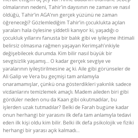
olmalarının nedeni, Tahir’in dayısının ne zaman ve nasıl
öldüğü, Tahir’in AGA’nın gerçek yüzünü ne zaman
öğreneceği? Gözlemlediğim Tahir’in çocuklukta açılan
yaraları hala öylesine şiddetli kanıyor ki, yaşadığı o
çocukluk yıllarını fanusta bir balık gibi ve iyileşme ihtimali
belirsiz olmasına rağmen yaşayan Kerimşah’ınkiyle
değişebilecek durumda. Kim bilir nasıl büyük bir
sevgisizlik yaşamış… O kadar gerçek sevgiye ve
yaralarının iyileştirilmesine aç ki. Aile gibi görünseler de
Ali Galip ve Vera bu geçmişi tam anlamıyla
onaramamışlar, çünkü ona gösterdikleri yakınlık sadece
vicdanlarını temizlemek amaçlı. Madem aileden biri gibi
gördüler neden onu da Kaan gibi okutmadılar, bu
işlerden uzak tutmadılar? Belki de Farah bugüne kadar
onun herhangi bir yarasını ilk defa tam anlamıyla tedavi
eden ilk kişi oldu kim bilir. Belki ilk defa psikolojik ve fiziki
herhangi bir yarası açık kalmadı…