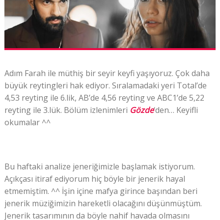
Adım Farah ile müthiş bir seyir keyfi yaşıyoruz. Çok daha
büyük reytingleri hak ediyor. Sıralamadaki yeri Total’de
4,53 reyting ile 6.lik, AB’de 4,56 reyting ve ABC1’de 5,22
reyting ile 3.lük. Bölüm izlenimleri
Gözde
‘den… Keyifli
okumalar ^^
Bu haftaki analize jeneriğimizle başlamak istiyorum.
Açıkçası itiraf ediyorum hiç böyle bir jenerik hayal
etmemiştim. ^^ İşin içine mafya girince başından beri
jenerik müziğimizin hareketli olacağını düşünmüştüm.
Jenerik tasarımının da böyle nahif havada olmasını