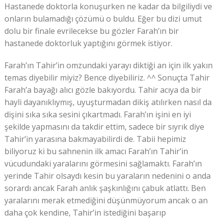
Hastanede doktorla konuşurken ne kadar da bilgiliydi ve
onların bulamadığı çözümü o buldu. Eğer bu dizi umut
dolu bir finale evrilecekse bu gözler Farah’ın bir
hastanede doktorluk yaptığını görmek istiyor.
Farah’ın Tahir’in omzundaki yarayı diktiği an için ilk yakın
temas diyebilir miyiz? Bence diyebiliriz. ^^ Sonuçta Tahir
Farah’a bayağı alıcı gözle bakıyordu. Tahir acıya da bir
hayli dayanıklıymış, uyuşturmadan dikiş atılırken nasıl da
dişini sıka sıka sesini çıkartmadı. Farah’ın işini en iyi
şekilde yapmasını da takdir ettim, sadece bir sıyrık diye
Tahir’in yarasına bakmayabilirdi de. Tabii hepimiz
biliyoruz ki bu sahnenin ilk amacı Farah’ın Tahir’in
vücudundaki yaralarını görmesini sağlamaktı. Farah’ın
yerinde Tahir olsaydı kesin bu yaraların nedenini o anda
sorardı ancak Farah anlık şaşkınlığını çabuk atlattı. Ben
yaralarını merak etmediğini düşünmüyorum ancak o an
daha çok kendine, Tahir’in istediğini başarıp