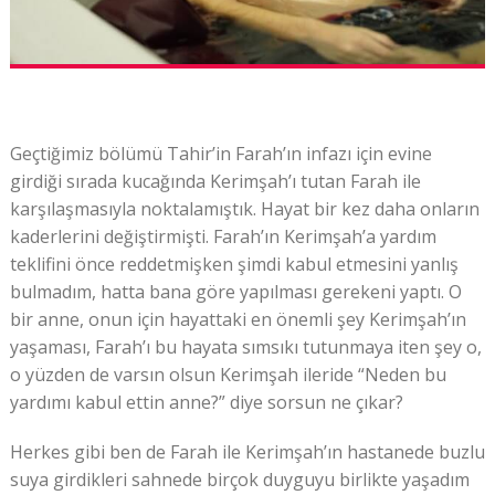
Geçtiğimiz bölümü Tahir’in Farah’ın infazı için evine
girdiği sırada kucağında Kerimşah’ı tutan Farah ile
karşılaşmasıyla noktalamıştık. Hayat bir kez daha onların
kaderlerini değiştirmişti. Farah’ın Kerimşah’a yardım
teklifini önce reddetmişken şimdi kabul etmesini yanlış
bulmadım, hatta bana göre yapılması gerekeni yaptı. O
bir anne, onun için hayattaki en önemli şey Kerimşah’ın
yaşaması, Farah’ı bu hayata sımsıkı tutunmaya iten şey o,
o yüzden de varsın olsun Kerimşah ileride “Neden bu
yardımı kabul ettin anne?” diye sorsun ne çıkar?
Herkes gibi ben de Farah ile Kerimşah’ın hastanede buzlu
suya girdikleri sahnede birçok duyguyu birlikte yaşadım