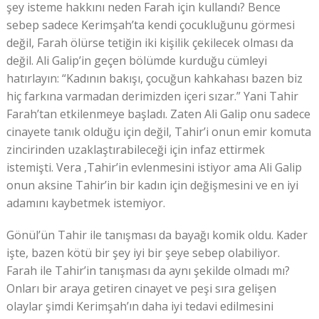
şey isteme hakkını neden Farah için kullandı? Bence
sebep sadece Kerimşah’ta kendi çocukluğunu görmesi
değil, Farah ölürse tetiğin iki kişilik çekilecek olması da
değil. Ali Galip’in geçen bölümde kurduğu cümleyi
hatırlayın: “Kadının bakışı, çocuğun kahkahası bazen biz
hiç farkına varmadan derimizden içeri sızar.” Yani Tahir
Farah’tan etkilenmeye başladı. Zaten Ali Galip onu sadece
cinayete tanık olduğu için değil, Tahir’i onun emir komuta
zincirinden uzaklaştırabileceği için infaz ettirmek
istemişti. Vera ,Tahir’in evlenmesini istiyor ama Ali Galip
onun aksine Tahir’in bir kadın için değişmesini ve en iyi
adamını kaybetmek istemiyor.
Gönül’ün Tahir ile tanışması da bayağı komik oldu. Kader
işte, bazen kötü bir şey iyi bir şeye sebep olabiliyor.
Farah ile Tahir’in tanışması da aynı şekilde olmadı mı?
Onları bir araya getiren cinayet ve peşi sıra gelişen
olaylar şimdi Kerimşah’ın daha iyi tedavi edilmesini