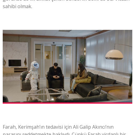
sahibi olmak.
Farah, Kerimşah’ın tedavisi için Ali Galip Akıncı’nın
parasını reddetmekte haklıydı. Çünkü Farah vicdanlı bir