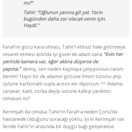
mı?”
Tahir: “Oğlunun yanına git yat. Yarın
bugünden daha zor olacak senin için.
Haydi.”
Farah’ın gözü kara olması, Tahir’i etkisiz hale getirmeye
cesaret etmesi aslında iyi güzel de adam sana
“Evin her
yerinde kamera var, eğer aklına düşerse de
yapma.”
demiş, sen neden kaçmaya çalışıyorsun canım
benim? Hayır bir de adamın gözüne limon tuzunu atıp
üstüne karbonatlı suyla acısını alır diyorsun. ^^ Adama
canavar, katil, zorba deyip üstüne kalkıp yardımcı
olmasan mı?
Kerimşah da olmasa Tahir’in Farah’a neden Çorlu’da
hastanede olduğunu soracağı yoktu, iyi ki Kerimşah var.
İleride FaHir’in arasında bir duygu bağı gelişecekse