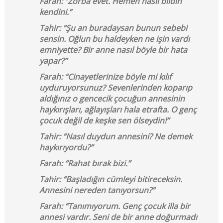
Farah: “Zorba evet. Hemen nasıl bildin
kendini.”
Tahir: “Şu an buradaysan bunun sebebi
sensin. Oğlun bu haldeyken ne işin vardı
emniyette? Bir anne nasıl böyle bir hata
yapar?”
Farah: “Cinayetlerinize böyle mi kılıf
uyduruyorsunuz? Sevenlerinden koparıp
aldığınız o gencecik çocuğun annesinin
haykırışları, ağlayışları hala etrafta. O genç
çocuk değil de keşke sen ölseydin!”
Tahir: “Nasıl duydun annesini? Ne demek
haykırıyordu?”
Farah: “Rahat bırak bizi.”
Tahir: “Başladığın cümleyi bitireceksin.
Annesini nereden tanıyorsun?”
Farah: “Tanımıyorum. Genç çocuk illa bir
annesi vardır. Seni de bir anne doğurmadı