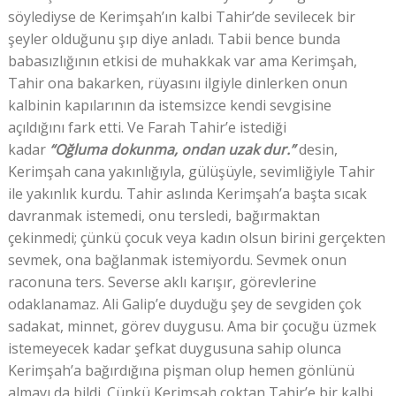
söylediyse de Kerimşah’ın kalbi Tahir’de sevilecek bir
şeyler olduğunu şıp diye anladı. Tabii bence bunda
babasızlığının etkisi de muhakkak var ama Kerimşah,
Tahir ona bakarken, rüyasını ilgiyle dinlerken onun
kalbinin kapılarının da istemsizce kendi sevgisine
açıldığını fark etti. Ve Farah Tahir’e istediği
kadar
“Oğluma dokunma, ondan uzak dur.”
desin,
Kerimşah cana yakınlığıyla, gülüşüyle, sevimliğiyle Tahir
ile yakınlık kurdu. Tahir aslında Kerimşah’a başta sıcak
davranmak istemedi, onu tersledi, bağırmaktan
çekinmedi; çünkü çocuk veya kadın olsun birini gerçekten
sevmek, ona bağlanmak istemiyordu. Sevmek onun
raconuna ters. Severse aklı karışır, görevlerine
odaklanamaz. Ali Galip’e duyduğu şey de sevgiden çok
sadakat, minnet, görev duygusu. Ama bir çocuğu üzmek
istemeyecek kadar şefkat duygusuna sahip olunca
Kerimşah’a bağırdığına pişman olup hemen gönlünü
almayı da bildi. Çünkü Kerimşah çoktan Tahir’e bir kalbi