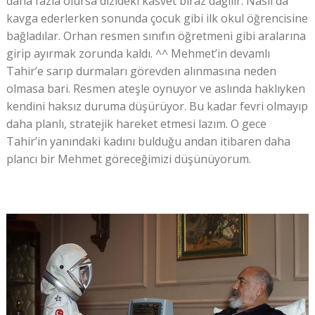
daha fazla olursa dizideki kasvet biraz dağılır. Nasıl da
kavga ederlerken sonunda çocuk gibi ilk okul öğrencisine
bağladılar. Orhan resmen sınıfın öğretmeni gibi aralarına
girip ayırmak zorunda kaldı. ^^ Mehmet’in devamlı
Tahir’e sarıp durmaları görevden alınmasına neden
olmasa bari. Resmen ateşle oynuyor ve aslında haklıyken
kendini haksız duruma düşürüyor. Bu kadar fevri olmayıp
daha planlı, stratejik hareket etmesi lazım. O gece
Tahir’in yanındaki kadını bulduğu andan itibaren daha
plancı bir Mehmet göreceğimizi düşünüyorum.