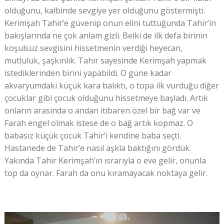
olduğunu, kalbinde sevgiye yer olduğunu göstermişti.
Kerimşah Tahir’e güvenip onun elini tuttuğunda Tahir’in
bakışlarında ne çok anlam gizli. Belki de ilk defa birinin
koşulsuz sevgisini hissetmenin verdiği heyecan,
mutluluk, şaşkınlık. Tahir sayesinde Kerimşah yapmak
istediklerinden birini yapabildi. O güne kadar
akvaryumdaki küçük kara balıktı, o topa ilk vurduğu diğer
çocuklar gibi çocuk olduğunu hissetmeye başladı. Artık
onların arasında o andan itibaren özel bir bağ var ve
Farah engel olmak istese de o bağ artık kopmaz. O
babasız küçük çocuk Tahir’i kendine baba seçti.
Hastanede de Tahir’e nasıl aşkla baktığını gördük.
Yakında Tahir Kerimşah’ın ısrarıyla o eve gelir, onunla
top da oynar. Farah da onu kıramayacak noktaya gelir.