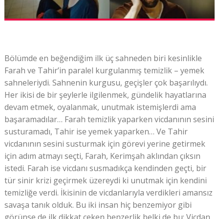
Bölümde en beğendiğim ilk üç sahneden biri kesinlikle
Farah ve Tahir’in paralel kurgulanmış temizlik – yemek
sahneleriydi. Sahnenin kurgusu, geçişler çok başarılıydı.
Her ikisi de bir şeylerle ilgilenmek, gündelik hayatlarına
devam etmek, oyalanmak, unutmak istemişlerdi ama
başaramadılar… Farah temizlik yaparken vicdanının sesini
susturamadı, Tahir ise yemek yaparken… Ve Tahir
vicdanının sesini susturmak için görevi yerine getirmek
için adım atmayı seçti, Farah, Kerimşah aklından çıksın
istedi. Farah ise vicdanı susmadıkça kendinden geçti, bir
tür sinir krizi geçirmek üzereydi ki unutmak için kendini
temizliğe verdi. İkisinin de vicdanlarıyla verdikleri amansız
savaşa tanık olduk. Bu iki insan hiç benzemiyor gibi
görünse de ilk dikkat çeken benzerlik belki de bu: Vicdan