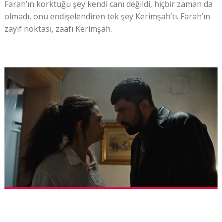
Farah’ın korktuğu şey kendi canı değildi, hiçbir zaman da
olmadı, onu endişelendiren tek şey Kerimşah’tı. Farah’ın
zayıf noktası, zaafı Kerimşah.