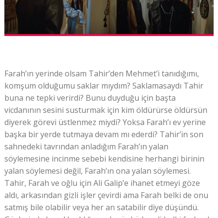
Farah’ın yerinde olsam Tahir’den Mehmet’i tanıdığımı,
komşum olduğumu saklar mıydım? Saklamasaydı Tahir
buna ne tepki verirdi? Bunu duyduğu için başta
vicdanının sesini susturmak için kim öldürürse öldürsün
diyerek görevi üstlenmez miydi? Yoksa Farah’ı ev yerine
başka bir yerde tutmaya devam mı ederdi? Tahir’in son
sahnedeki tavrından anladığım Farah’ın yalan
söylemesine incinme sebebi kendisine herhangi birinin
yalan söylemesi değil, Farah’ın ona yalan söylemesi.
Tahir, Farah ve oğlu için Ali Galip’e ihanet etmeyi göze
aldı, arkasından gizli işler çevirdi ama Farah belki de onu
satmış bile olabilir veya her an satabilir diye düşündü.