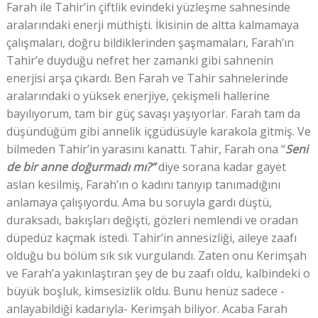
Farah ile Tahir’in çiftlik evindeki yüzleşme sahnesinde
aralarındaki enerji müthişti. İkisinin de altta kalmamaya
çalışmaları, doğru bildiklerinden şaşmamaları, Farah’ın
Tahir’e duyduğu nefret her zamanki gibi sahnenin
enerjisi arşa çıkardı. Ben Farah ve Tahir sahnelerinde
aralarındaki o yüksek enerjiye, çekişmeli hallerine
bayılıyorum, tam bir güç savaşı yaşıyorlar. Farah tam da
düşündüğüm gibi annelik içgüdüsüyle karakola gitmiş. Ve
bilmeden Tahir’in yarasını kanattı. Tahir, Farah ona “
Seni
de bir anne doğurmadı mı?”
diye sorana kadar gayet
aslan kesilmiş, Farah’ın o kadını tanıyıp tanımadığını
anlamaya çalışıyordu. Ama bu soruyla gardı düştü,
duraksadı, bakışları değişti, gözleri nemlendi ve oradan
düpedüz kaçmak istedi. Tahir’in annesizliği, aileye zaafı
olduğu bu bölüm sık sık vurgulandı. Zaten onu Kerimşah
ve Farah’a yakınlaştıran şey de bu zaafı oldu, kalbindeki o
büyük boşluk, kimsesizlik oldu. Bunu henüz sadece -
anlayabildiği kadarıyla- Kerimşah biliyor. Acaba Farah