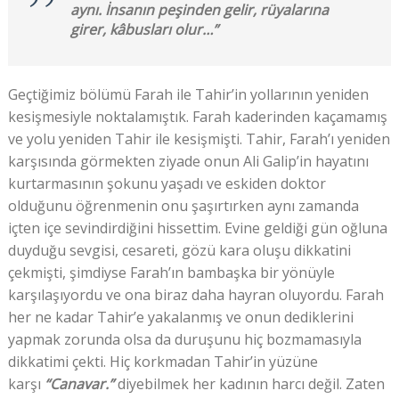
aynı. İnsanın peşinden gelir, rüyalarına
girer, kâbusları olur…”
Geçtiğimiz bölümü Farah ile Tahir’in yollarının yeniden
kesişmesiyle noktalamıştık. Farah kaderinden kaçamamış
ve yolu yeniden Tahir ile kesişmişti. Tahir, Farah’ı yeniden
karşısında görmekten ziyade onun Ali Galip’in hayatını
kurtarmasının şokunu yaşadı ve eskiden doktor
olduğunu öğrenmenin onu şaşırtırken aynı zamanda
içten içe sevindirdiğini hissettim. Evine geldiği gün oğluna
duyduğu sevgisi, cesareti, gözü kara oluşu dikkatini
çekmişti, şimdiyse Farah’ın bambaşka bir yönüyle
karşılaşıyordu ve ona biraz daha hayran oluyordu. Farah
her ne kadar Tahir’e yakalanmış ve onun dediklerini
yapmak zorunda olsa da duruşunu hiç bozmamasıyla
dikkatimi çekti. Hiç korkmadan Tahir’in yüzüne
karşı
“Canavar.”
diyebilmek her kadının harcı değil. Zaten