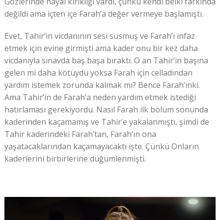
Gözlerinde hayal kırıklığı vardı, çünkü kendi belki farkında
değildi ama içten içe Farah’a değer vermeye başlamıştı.
Evet, Tahir’in vicdanının sesi susmuş ve Farah’ı infaz
etmek için evine girmişti ama kader onu bir kez daha
vicdanıyla sınavda baş başa bıraktı. O an Tahir’in başına
gelen mi daha kötüydü yoksa Farah için celladından
yardım istemek zorunda kalmak mı? Bence Farah’ınki.
Ama Tahir’in de Farah’a neden yardım etmek istediği
hatırlaması gerekiyordu. Nasıl Farah ilk bölüm sonunda
kaderinden kaçamamış ve Tahir’e yakalanmıştı, şimdi de
Tahir kaderindeki Farah’tan, Farah’ın ona
yaşatacaklarından kaçamayacaktı işte. Çünkü Onların
kaderlerini birbirlerine düğümlenmişti.