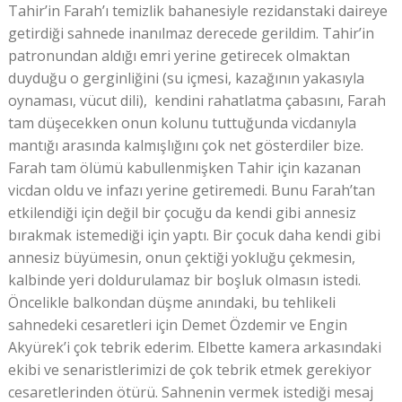
Tahir’in Farah’ı temizlik bahanesiyle rezidanstaki daireye
getirdiği sahnede inanılmaz derecede gerildim. Tahir’in
patronundan aldığı emri yerine getirecek olmaktan
duyduğu o gerginliğini (su içmesi, kazağının yakasıyla
oynaması, vücut dili), kendini rahatlatma çabasını, Farah
tam düşecekken onun kolunu tuttuğunda vicdanıyla
mantığı arasında kalmışlığını çok net gösterdiler bize.
Farah tam ölümü kabullenmişken Tahir için kazanan
vicdan oldu ve infazı yerine getiremedi. Bunu Farah’tan
etkilendiği için değil bir çocuğu da kendi gibi annesiz
bırakmak istemediği için yaptı. Bir çocuk daha kendi gibi
annesiz büyümesin, onun çektiği yokluğu çekmesin,
kalbinde yeri doldurulamaz bir boşluk olmasın istedi.
Öncelikle balkondan düşme anındaki, bu tehlikeli
sahnedeki cesaretleri için Demet Özdemir ve Engin
Akyürek’i çok tebrik ederim. Elbette kamera arkasındaki
ekibi ve senaristlerimizi de çok tebrik etmek gerekiyor
cesaretlerinden ötürü. Sahnenin vermek istediği mesaj