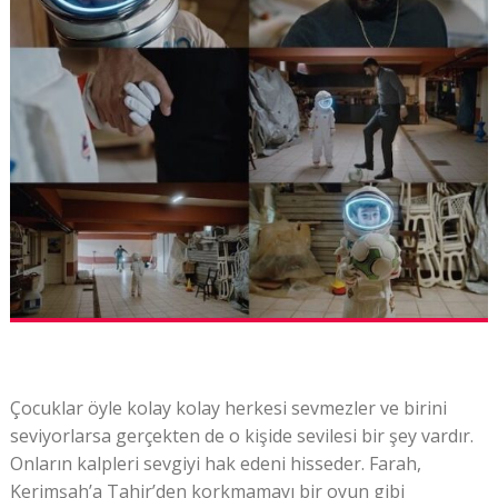
Çocuklar öyle kolay kolay herkesi sevmezler ve birini
seviyorlarsa gerçekten de o kişide sevilesi bir şey vardır.
Onların kalpleri sevgiyi hak edeni hisseder. Farah,
Kerimşah’a Tahir’den korkmamayı bir oyun gibi