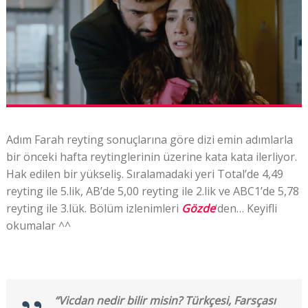
Adım Farah reyting sonuçlarına göre dizi emin adımlarla
bir önceki hafta reytinglerinin üzerine kata kata ilerliyor.
Hak edilen bir yükseliş. Sıralamadaki yeri Total’de 4,49
reyting ile 5.lik, AB’de 5,00 reyting ile 2.lik ve ABC1’de 5,78
reyting ile 3.lük. Bölüm izlenimleri
Gözde
‘den… Keyifli
okumalar ^^
“Vicdan nedir bilir misin? Türkçesi, Farsçası