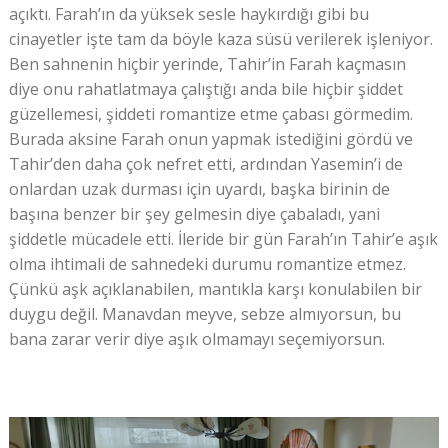
açıktı. Farah’ın da yüksek sesle haykırdığı gibi bu
cinayetler işte tam da böyle kaza süsü verilerek işleniyor.
Ben sahnenin hiçbir yerinde, Tahir’in Farah kaçmasın
diye onu rahatlatmaya çalıştığı anda bile hiçbir şiddet
güzellemesi, şiddeti romantize etme çabası görmedim.
Burada aksine Farah onun yapmak istediğini gördü ve
Tahir’den daha çok nefret etti, ardından Yasemin’i de
onlardan uzak durması için uyardı, başka birinin de
başına benzer bir şey gelmesin diye çabaladı, yani
şiddetle mücadele etti. İleride bir gün Farah’ın Tahir’e aşık
olma ihtimali de sahnedeki durumu romantize etmez.
Çünkü aşk açıklanabilen, mantıkla karşı konulabilen bir
duygu değil. Manavdan meyve, sebze almıyorsun, bu
bana zarar verir diye aşık olmamayı seçemiyorsun.