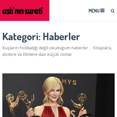
MENU
Kategori:
Haberler
Kuşların fısıldadığı değil okuduğum haberler … Kitaplara,
dizilere ve filmlere dair küçük notlar