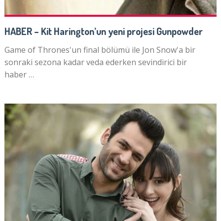
HABER – Kit Harington’un yeni projesi Gunpowder
Game of Thrones'un final bölümü ile Jon Snow'a bir
sonraki sezona kadar veda ederken sevindirici bir
haber …