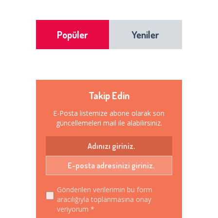
Popüler
Yeniler
Takip Edin
E-Posta listemize abone olarak son
güncellemeleri mail ile alabilirsiniz.
Gönderilen verilerimin bu form
aracılığıyla toplanmasına onay
veriyorum *