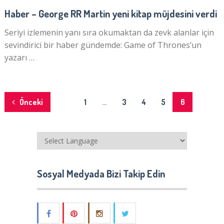
Haber – George RR Martin yeni kitap müjdesini verdi
Seriyi izlemenin yanı sıra okumaktan da zevk alanlar için
sevindirici bir haber gündemde: Game of Thrones’un
yazarı …
Yazı
Önceki
1
…
3
4
5
6
dolaşımı
Sosyal Medyada Bizi Takip Edin