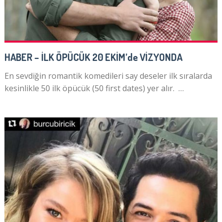
HABER – İLK ÖPÜCÜK 20 EKİM’de VİZYONDA
En sevdiğin romantik komedileri say deseler ilk sıralarda
kesinlikle 50 ilk öpücük (50 first dates) yer alır. …