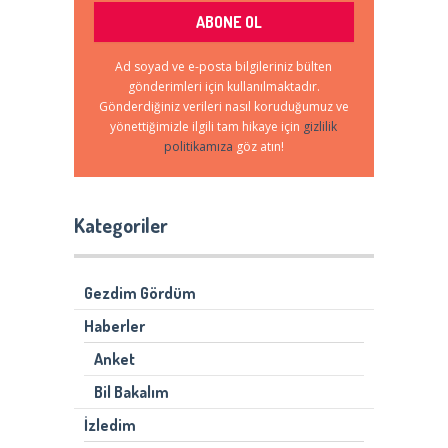
Ad soyad ve e-posta bilgileriniz bülten
gönderimleri için kullanılmaktadır.
Gönderdiğiniz verileri nasıl koruduğumuz ve
yönettiğimizle ilgili tam hikaye için
gizlilik
politikamıza
göz atın!
Kategoriler
Gezdim Gördüm
Haberler
Anket
Bil Bakalım
İzledim