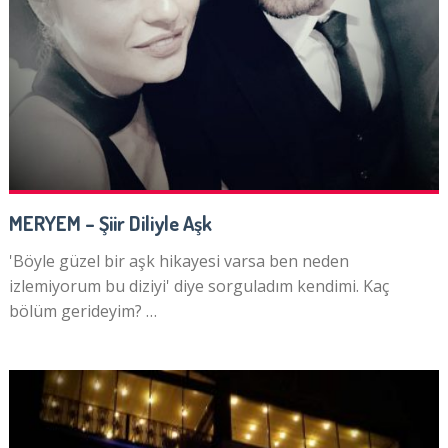
MERYEM – Şiir Diliyle Aşk
'Böyle güzel bir aşk hikayesi varsa ben neden
izlemiyorum bu diziyi' diye sorguladım kendimi. Kaç
bölüm gerideyim? …