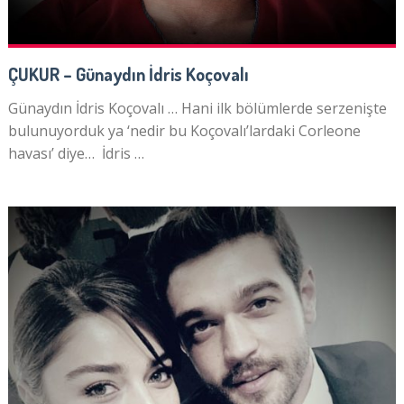
ÇUKUR – Günaydın İdris Koçovalı
Günaydın İdris Koçovalı … Hani ilk bölümlerde serzenişte
bulunuyorduk ya ‘nedir bu Koçovalı’lardaki Corleone
havası’ diye… İdris …