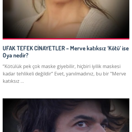
UFAK TEFEK CİNAYETLER – Merve katıksız ‘Kötü’ ise
Oya nedir?
“Kötülük pek çok maske giyebilir, hiçbiri iyilik maskesi
kadar tehlikeli değildir” Evet, yanılmadınız, bu bir "Merve
katıksız …