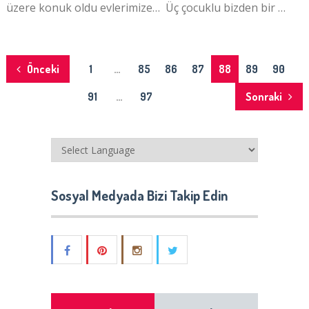
üzere konuk oldu evlerimize… Üç çocuklu bizden bir …
Yazı
Önceki
1
…
85
86
87
88
89
90
dolaşımı
91
…
97
Sonraki
Sosyal Medyada Bizi Takip Edin