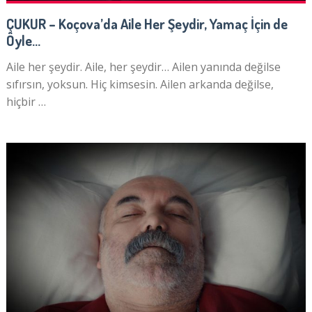
ÇUKUR – Koçova’da Aile Her Şeydir, Yamaç İçin de
Öyle…
Aile her şeydir. Aile, her şeydir… Ailen yanında değilse
sıfırsın, yoksun. Hiç kimsesin. Ailen arkanda değilse,
hiçbir …