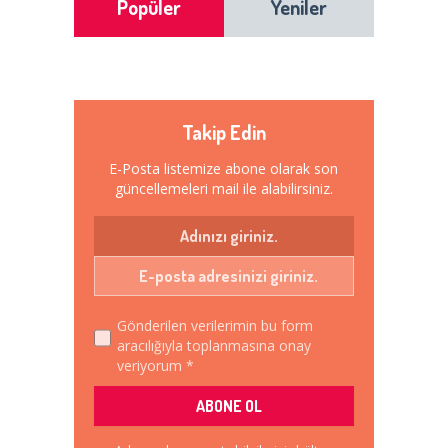
Popüler
Yeniler
Takip Edin
E-Posta listemize abone olarak son
güncellemeleri mail ile alabilirsiniz.
Gönderilen verilerimin bu form
aracılığıyla toplanmasına onay
veriyorum *