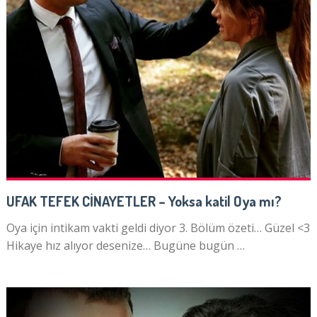
UFAK TEFEK CİNAYETLER – Yoksa katil Oya mı?
Oya için intikam vakti geldi diyor 3. Bölüm özeti… Güzel <3
Hikaye hız alıyor desenize… Bugüne bugün …