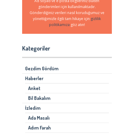
Ad soyad ve e-posta bilgileriniz bülten
gönderimleri için kullanılmaktadır.
Gönderdiğiniz verileri nasıl koruduğumuz ve
yönettiğimizle ilgili tam hikaye için
gizlilik
politikamıza
göz atın!
Kategoriler
Gezdim Gördüm
Haberler
Anket
Bil Bakalım
İzledim
Ada Masalı
Adım Farah