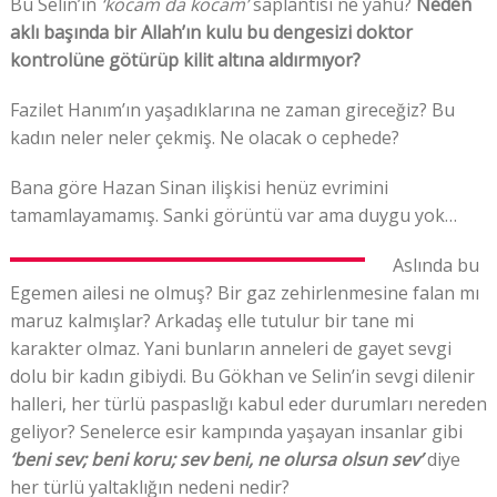
Bu Selin’in
‘kocam da kocam’
saplantısı ne yahu?
Neden
aklı başında bir Allah’ın kulu bu dengesizi doktor
kontrolüne götürüp kilit altına aldırmıyor?
Fazilet Hanım’ın yaşadıklarına ne zaman gireceğiz? Bu
kadın neler neler çekmiş. Ne olacak o cephede?
Bana göre Hazan Sinan ilişkisi henüz evrimini
tamamlayamamış. Sanki görüntü var ama duygu yok…
Aslında bu
Egemen ailesi ne olmuş? Bir gaz zehirlenmesine falan mı
maruz kalmışlar? Arkadaş elle tutulur bir tane mi
karakter olmaz. Yani bunların anneleri de gayet sevgi
dolu bir kadın gibiydi. Bu Gökhan ve Selin’in sevgi dilenir
halleri, her türlü paspaslığı kabul eder durumları nereden
geliyor? Senelerce esir kampında yaşayan insanlar gibi
‘beni sev; beni koru; sev beni, ne olursa olsun sev’
diye
her türlü yaltaklığın nedeni nedir?