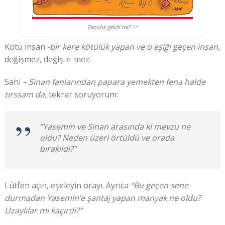
Tanıdık geldi mi? ^^
Kötü insan
-bir kere kötülük yapan ve o eşiği geçen insan,
değişmez, değiş-e-mez.
Sahi
– Sinan fanlarından papara yemekten fena halde
tırssam da,
tekrar soruyorum:
“Yasemin ve Sinan arasında ki mevzu ne
oldu? Neden üzeri örtüldü ve orada
bırakıldı?”
Lütfen açın, eşeleyin orayı. Ayrıca
“Bu geçen sene
durmadan Yasemin’e şantaj yapan manyak ne oldu?
Uzaylılar mı kaçırdı?”