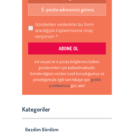
Gönderilen verilerimin bu form
aracılığıyla toplanmasına onay
veriyorum *
Ad soyad ve e-posta bilgileriniz bülten
gönderimleri için kullanılmaktadır.
Gönderdiğiniz verileri nasıl koruduğumuz ve
yönettiğimizle ilgili tam hikaye için
gizlilik
politikamıza
göz atın!
Kategoriler
Gezdim Gördüm