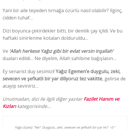
Yani bir aile tepeden tırnağa özürlü nasıl olabilir? İlginç,
cidden tuhaf…
Dizi boyunca çekirdekler bitti, bir demlik çay içildi. Ve bu
haftaki sinirlenme kotaları dolduruldu…
Ve
‘Allah herkese Yağız gibi bir evlat versin inşallah’
duaları edildi… Ne diyelim, Allah sahibine bağışlasın…
Ey senarist duy sesimizi!
Yağız Egemen’e duygulu, zeki,
sevecen ve şefkatli bir yar diliyoruz tez vakitte
, gelirse de
acayip seviniriz…
Unutmadan, dizi ile ilgili diğer yazılar
Fazilet Hanım ve
Kızları
kategorisinde…
Yağız (içses): “Ne?
Duygulu, zeki, sevecen ve şefkatli bir yar mı? <3 “