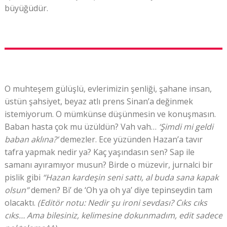
büyüğüdür.
O muhteşem gülüşlü, evlerimizin şenliği, şahane insan,
üstün şahsiyet, beyaz atlı prens Sinan’a değinmek
istemiyorum. O mümkünse düşünmesin ve konuşmasın.
Baban hasta çok mu üzüldün? Vah vah…
‘Şimdi mi geldi
baban aklına?’
demezler. Ece yüzünden Hazan’a tavır
tafra yapmak nedir ya? Kaç yaşındasın sen? Sap ile
samanı ayıramıyor musun? Birde o müzevir, jurnalci bir
pislik gibi
“Hazan kardeşin seni sattı, al buda sana kapak
olsun”
demen? Bi’ de ‘Oh ya oh ya’ diye tepinseydin tam
olacaktı.
(Editör notu: Nedir şu ironi sevdası? Cıks cıks
cıks… Ama bilesiniz, kelimesine dokunmadım, edit sadece