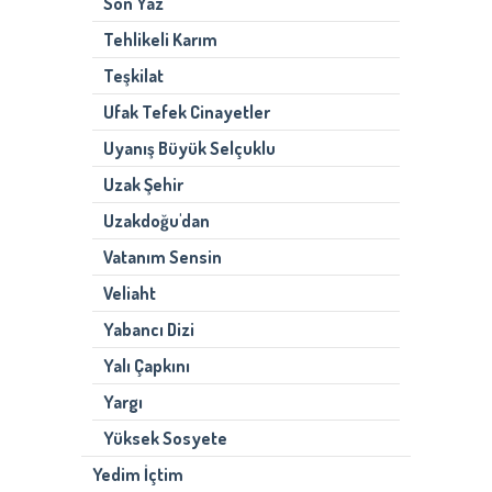
Son Yaz
Tehlikeli Karım
Teşkilat
Ufak Tefek Cinayetler
Uyanış Büyük Selçuklu
Uzak Şehir
Uzakdoğu'dan
Vatanım Sensin
Veliaht
Yabancı Dizi
Yalı Çapkını
Yargı
Yüksek Sosyete
Yedim İçtim