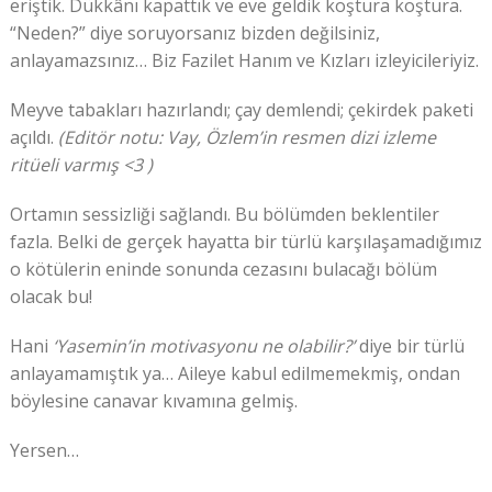
eriştik. Dükkânı kapattık ve eve geldik koştura koştura.
“Neden?” diye soruyorsanız bizden değilsiniz,
anlayamazsınız… Biz Fazilet Hanım ve Kızları izleyicileriyiz.
Meyve tabakları hazırlandı; çay demlendi; çekirdek paketi
açıldı.
(Editör notu: Vay, Özlem’in resmen dizi izleme
ritüeli varmış <3 )
Ortamın sessizliği sağlandı. Bu bölümden beklentiler
fazla. Belki de gerçek hayatta bir türlü karşılaşamadığımız
o kötülerin eninde sonunda cezasını bulacağı bölüm
olacak bu!
Hani
‘Yasemin’in motivasyonu ne olabilir?’
diye bir türlü
anlayamamıştık ya… Aileye kabul edilmemekmiş, ondan
böylesine canavar kıvamına gelmiş.
Yersen…