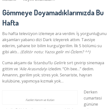
Gömmeye Doyamadıklarımızda Bu
Hafta
Bu hafta televizyon izlemeye ara verdim. İş yorgunluğunu
akşamları yabancı dizi Dark izleyerek attım. Tavsiye
ederim, şahane bir bilim kurgu/gerilim. İlk 5 bölümü su
gibi aktı…
(Editör notu: Yazısı gelir mi Özlem? ^^)
Cuma akşamı da
‘İstanbul’lu Gelin’
e sırt çevirip sinemaya
gittim ve
‘Aile Arasında’
yı izledim. “Oh bee…” dedim.
Amannn, gerilim yok; stres yok. Senariste, hayran
kulübüne, yapımcıya kızmak yok…
Derken
cumartesi
Fazilet Hanım ve Kızları
gününe