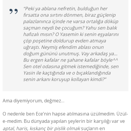
“Peki ya ablana nefretin, bulduğun her
fırsatta ona sırtını dönmen, biraz güçlenip
palazlanınca içinde ne varsa ortalığa döküp
saçman neydi be çocuğum? Yahu sen balık
hafızalı mısın? O Yasemin ki senin eşyalarını
çöp poşetine doldurup evden atmaya
uğraştı. Neymiş efendim ablası onun
doğum gününü unutmuş. Vay arkadaş ya…
Bu ergen kafalar ne şahane kafalar böyle^^
Sen otel odasına gitmek istemediğinde, sen
Yasin ile kaçtığında ve o bıçaklandığında
senin arkanı koruyup kollayan kimdi?”
Ama diyemiyorum, değmez…
O nedenle ben Ece’nin hapse atılmasına üzülmedim. Üzül-
e-medim. Bu dünyada yapılan şeylerin bir karşılığı var ve
aptal, haris, kıskanç bir pislik olmak
suçların en