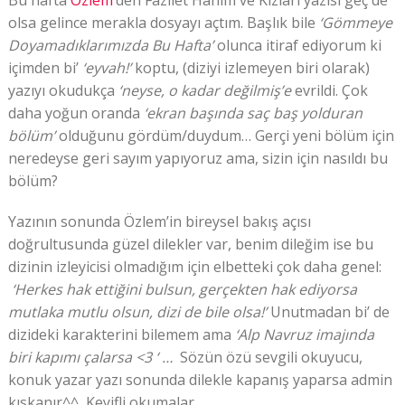
Bu hafta
Özlem
‘den Fazilet Hanım ve Kızları yazısı geç de
olsa gelince merakla dosyayı açtım. Başlık bile
‘Gömmeye
Doyamadıklarımızda Bu Hafta’
olunca itiraf ediyorum ki
içimden bi’
‘eyvah!’
koptu, (diziyi izlemeyen biri olarak)
yazıyı okudukça
‘neyse, o kadar değilmiş’e
evrildi. Çok
daha yoğun oranda
‘ekran başında saç baş yolduran
bölüm’
olduğunu gördüm/duydum… Gerçi yeni bölüm için
neredeyse geri sayım yapıyoruz ama, sizin için nasıldı bu
bölüm?
Yazının sonunda Özlem’in bireysel bakış açısı
doğrultusunda güzel dilekler var, benim dileğim ise bu
dizinin izleyicisi olmadığım için elbetteki çok daha genel:
‘Herkes hak ettiğini bulsun, gerçekten hak ediyorsa
mutlaka mutlu olsun, dizi de bile olsa!’
Unutmadan bi’ de
dizideki karakterini bilemem ama
‘Alp Navruz imajında
biri kapımı çalarsa <3 ‘ …
Sözün özü sevgili okuyucu,
konuk yazar yazı sonunda dilekle kapanış yaparsa admin
kıskanır^^ Keyifli okumalar…