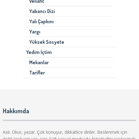
Veliaht
Yabancı Dizi
Yalı Çapkını
Yargı
Yüksek Sosyete
Yedim İçtim
Mekanlar
Tarifler
Hakkımda
Aslı. Okur, yazar. Çok konuşur, dikkatlice dinler. Beslenmek için
değil zevk için yer, içer. Salt sosyal medyada fotoğrafını paylaşmak