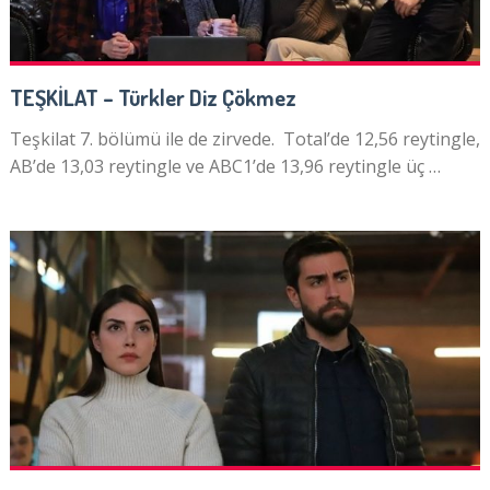
TEŞKİLAT – Türkler Diz Çökmez
Teşkilat 7. bölümü ile de zirvede. Total’de 12,56 reytingle,
AB’de 13,03 reytingle ve ABC1’de 13,96 reytingle üç …