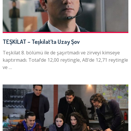
TEŞKİLAT – Teşkilat’ta Uzay Şov
Teşkilat 8. bölümü ile de şaşırtmadı ve zirveyi kimseye
kaptırmadı. Total’de 12,00 reytingle, AB’de 12,71 reytingle
ve …