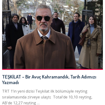
TEŞKİLAT – Bir Avuç Kahramandık, Tarih Adımızı
Yazmadı
TRT 1’in yeni dizisi Teşkilat ilk bölümüyle reyting
sıralamasında zirveye ulaştı; Total'de 10,10 reyting,
AB'de 12,27 reyting …