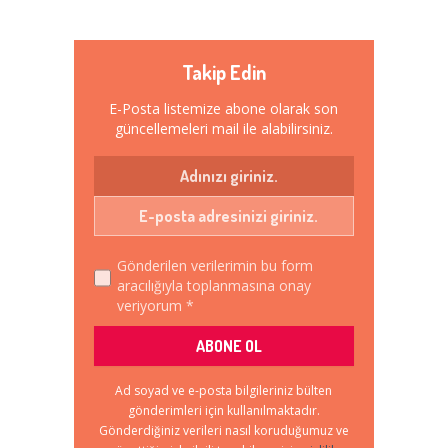
Takip Edin
E-Posta listemize abone olarak son
güncellemeleri mail ile alabilirsiniz.
Gönderilen verilerimin bu form
aracılığıyla toplanmasına onay
veriyorum *
Ad soyad ve e-posta bilgileriniz bülten
gönderimleri için kullanılmaktadır.
Gönderdiğiniz verileri nasıl koruduğumuz ve