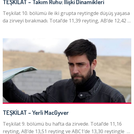
TEŞKİLAT – Takım Ruhu: İlişki Dinamikleri
Teşkilat 10. bölümü ile iki grupta reytingde düşüş yaşasa
da zirveyi bırakmadı. Total’de 11,39 reyting, AB’de 12,42 …
TEŞKİLAT – Yerli MacGyver
Teşkilat 9. bölümü bu hafta da zirvede. Total’de 11,16
reyting, AB’de 13,51 reyting ve ABC1’de 13,30 reytingle …