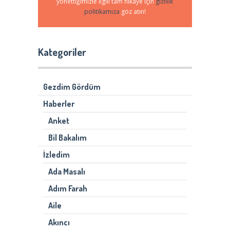
yönettiğimizle ilgili tam hikaye için
gizlilik
politikamıza
göz atın!
Kategoriler
Gezdim Gördüm
Haberler
Anket
Bil Bakalım
İzledim
Ada Masalı
Adım Farah
Aile
Akıncı