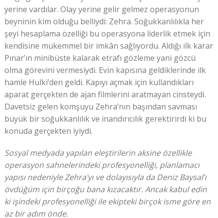
yerine vardılar. Olay yerine gelir gelmez operasyonun
beyninin kim olduğu belliydi: Zehra. Soğukkanlılıkla her
şeyi hesaplama özelliği bu operasyona liderlik etmek için
kendisine mükemmel bir imkân sağlıyordu. Aldığı ilk karar
Pınar’ın minibüste kalarak etrafı gözleme yani gözcü
olma görevini vermesiydi. Evin kapısına geldiklerinde ilk
hamle Hulki’den geldi. Kapıyı açmak için kullandıkları
aparat gerçekten de ajan filmlerini aratmayan cinsteydi.
Davetsiz gelen komşuyu Zehra’nın başından savması
büyük bir soğukkanlılık ve inandırıcılık gerektirirdi ki bu
konuda gerçekten iyiydi.
Sosyal medyada yapılan eleştirilerin aksine özellikle
operasyon sahnelerindeki profesyonelliği, planlamacı
yapısı nedeniyle Zehra’yı ve dolayısıyla da Deniz Baysal’ı
övdüğüm için birçoğu bana kızacaktır. Ancak kabul edin
ki işindeki profesyonelliği ile ekipteki birçok isme göre en
az bir adım önde.