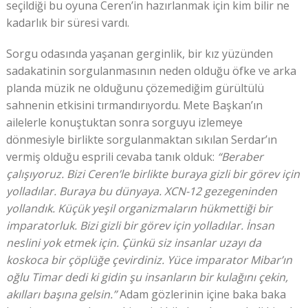
seçildiği bu oyuna Ceren’in hazırlanmak için kim bilir ne
kadarlık bir süresi vardı.
Sorgu odasında yaşanan gerginlik, bir kız yüzünden
sadakatinin sorgulanmasının neden olduğu öfke ve arka
planda müzik ne olduğunu çözemediğim gürültülü
sahnenin etkisini tırmandırıyordu. Mete Başkan’ın
ailelerle konuştuktan sonra sorguyu izlemeye
dönmesiyle birlikte sorgulanmaktan sıkılan Serdar’ın
vermiş olduğu esprili cevaba tanık olduk:
“Beraber
çalışıyoruz. Bizi Ceren’le birlikte buraya gizli bir görev için
yolladılar. Buraya bu dünyaya. XCN-12 gezegeninden
yollandık. Küçük yeşil organizmaların hükmettiği bir
imparatorluk. Bizi gizli bir görev için yolladılar. İnsan
neslini yok etmek için. Çünkü siz insanlar uzayı da
koskoca bir çöplüğe çevirdiniz. Yüce imparator Mibar’ın
oğlu
Timar dedi ki gidin şu insanların bir kulağını çekin,
akılları başına gelsin.”
Adam gözlerinin içine baka baka