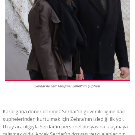
Serdar ile Sert Tanışma: Zehra’nın Şüphesi
Karargâha döner dönmez Serdar’ın güvenilirliğine dair
şüphelerinden kurtulmak için Zehra’nın izlediği ilk yol,
Uzay aracılığıyla Serdar’ın personel dosyasına ulaşmaya
çalışmak oldu. Ancak Serdar’ın dosyası yetki alanlarının