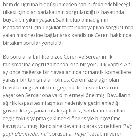
hem de uğruna hiç düşünmeden canını feda edebileceği
ülkesi için olan sadakatinin sorgulandığı iş hayatında
büyük bir yıkım yaşadı. Sadık olup olmadığının
ispatlanması için Teşkilat tarafından yapılan sorgusunda
yalan makinesine bağlanarak kendisine Ceren hakkında
birtakım sorular yöneltildi.
Bu sorularla birlikte bizde Ceren ve Serdar’ın ilk
tanışmasına doğru zamanda kısa bir yolculuk yaptık. Altı
ay önce meğerse bir havaalanında romantik komedilere
yaraşır bir tanışmaları olmuş. Ceren fazla ağır olan
bavullarını güvenlikten geçirme konusunda sorun
yaşarken Serdar ona yardım etmeyi önermiş. Bavulların
ağırlık kapasitesini aşması nedeniyle geçirilemediği
güvenlikte yaşanan ufak çaplı kriz, Serdar’ın bavulları
değiş tokuş yapma şeklindeki önerisiyle bir çözüme
kavuşturulmuş. Kendisine devamlı olarak yöneltilen
“Hiç
şüphelenmedin mi”
sorusuna
“hayır”
cevabını veren