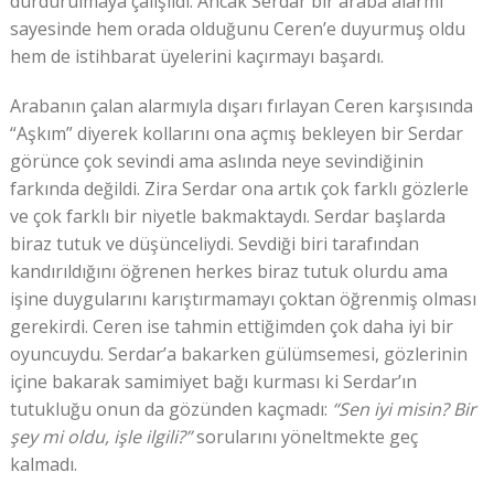
durdurulmaya çalışıldı. Ancak Serdar bir araba alarmı
sayesinde hem orada olduğunu Ceren’e duyurmuş oldu
hem de istihbarat üyelerini kaçırmayı başardı.
Arabanın çalan alarmıyla dışarı fırlayan Ceren karşısında
“Aşkım” diyerek kollarını ona açmış bekleyen bir Serdar
görünce çok sevindi ama aslında neye sevindiğinin
farkında değildi. Zira Serdar ona artık çok farklı gözlerle
ve çok farklı bir niyetle bakmaktaydı. Serdar başlarda
biraz tutuk ve düşünceliydi. Sevdiği biri tarafından
kandırıldığını öğrenen herkes biraz tutuk olurdu ama
işine duygularını karıştırmamayı çoktan öğrenmiş olması
gerekirdi. Ceren ise tahmin ettiğimden çok daha iyi bir
oyuncuydu. Serdar’a bakarken gülümsemesi, gözlerinin
içine bakarak samimiyet bağı kurması ki Serdar’ın
tutukluğu onun da gözünden kaçmadı:
“Sen iyi misin? Bir
şey mi oldu, işle ilgili?”
sorularını yöneltmekte geç
kalmadı.