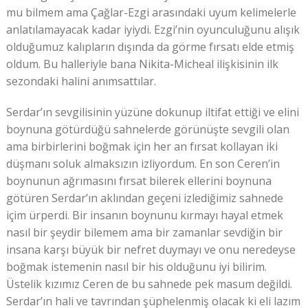
mu bilmem ama Çağlar-Ezgi arasındaki uyum kelimelerle
anlatılamayacak kadar iyiydi. Ezgi’nin oyunculuğunu alışık
olduğumuz kalıpların dışında da görme fırsatı elde etmiş
oldum. Bu halleriyle bana Nikita-Micheal ilişkisinin ilk
sezondaki halini anımsattılar.
Serdar’ın sevgilisinin yüzüne dokunup iltifat ettiği ve elini
boynuna götürdüğü sahnelerde görünüşte sevgili olan
ama birbirlerini boğmak için her an fırsat kollayan iki
düşmanı soluk almaksızın izliyordum. En son Ceren’in
boynunun ağrımasını fırsat bilerek ellerini boynuna
götüren Serdar’ın aklından geçeni izlediğimiz sahnede
içim ürperdi. Bir insanın boynunu kırmayı hayal etmek
nasıl bir şeydir bilemem ama bir zamanlar sevdiğin bir
insana karşı büyük bir nefret duymayı ve onu neredeyse
boğmak istemenin nasıl bir his olduğunu iyi bilirim.
Üstelik kızımız Ceren de bu sahnede pek masum değildi.
Serdar’ın hali ve tavrından şüphelenmiş olacak ki eli lazım