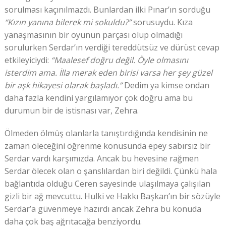
sorulması kaçınılmazdı. Bunlardan ilki Pınar’ın sorduğu
“Kızın yanına bilerek mi sokuldu?”
sorusuydu. Kıza
yanaşmasının bir oyunun parçası olup olmadığı
sorulurken Serdar’ın verdiği tereddütsüz ve dürüst cevap
etkileyiciydi:
“Maalesef doğru değil. Öyle olmasını
isterdim ama. İlla merak eden birisi varsa her şey güzel
bir aşk hikayesi olarak başladı.”
Dedim ya kimse ondan
daha fazla kendini yargılamıyor çok doğru ama bu
durumun bir de istisnası var, Zehra.
Ölmeden ölmüş olanlarla tanıştırdığında kendisinin ne
zaman öleceğini öğrenme konusunda epey sabırsız bir
Serdar vardı karşımızda. Ancak bu hevesine rağmen
Serdar ölecek olan o şanslılardan biri değildi. Çünkü hala
bağlantıda olduğu Ceren sayesinde ulaşılmaya çalışılan
gizli bir ağ mevcuttu. Hulki ve Hakkı Başkan’ın bir sözüyle
Serdar’a güvenmeye hazırdı ancak Zehra bu konuda
daha çok baş ağrıtacağa benziyordu.