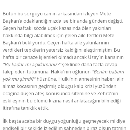
Bütün bu sorguyu camın arkasından izleyen Mete
Başkan’a odaklandığımızda ise bir anda gündem değişti.
Geçen haftaki sözde uçak kazasında ölen yakınları
hakkında bilgi alabilmek için gelen aile fertleri Mete
Başkan’ı bekliyordu. Geçen hafta aile yakınlarının
verdikleri tepkilerin yetersiz kaldığını eleştirmiştim. Bu
hafta bir cenaze işlemleri olmadı ancak Uzay’ın karısının
“Bu kadar mı açıklamanız?”
şeklinde daha fazla cevap
talep eden tutumuna, Hakkı’nın oğlunun
“Benim babam
yok mu şimdi?”
hüznüne, Hulki’nin annesinin haberi alır
almaz kocasının geçirmiş olduğu kalp krizi yüzünden
ocağına düşen ateş konusunda sitemine ve Zehra’nın
eski eşinin bu ölümü kızına nasıl anlatacağını bilmediği
itirafına tanıklık ettik.
İlk başta acaba bir duygu yoğunluğu geçmeyecek mi diye
endişeli bir şekilde izlediğim sahneden biraz olsun tatmin