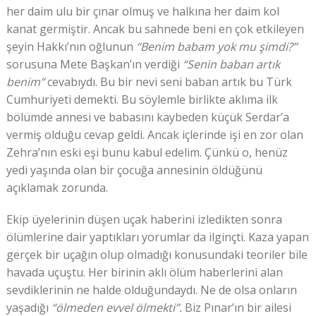
her daim ulu bir çınar olmuş ve halkına her daim kol
kanat germiştir. Ancak bu sahnede beni en çok etkileyen
şeyin Hakkı’nın oğlunun
“Benim babam yok mu şimdi?”
sorusuna Mete Başkan’ın verdiği
“Senin baban artık
benim”
cevabıydı. Bu bir nevi seni baban artık bu Türk
Cumhuriyeti demekti. Bu söylemle birlikte aklıma ilk
bölümde annesi ve babasını kaybeden küçük Serdar’a
vermiş olduğu cevap geldi. Ancak içlerinde işi en zor olan
Zehra’nın eski eşi bunu kabul edelim. Çünkü o, henüz
yedi yaşında olan bir çocuğa annesinin öldüğünü
açıklamak zorunda.
Ekip üyelerinin düşen uçak haberini izledikten sonra
ölümlerine dair yaptıkları yorumlar da ilginçti. Kaza yapan
gerçek bir uçağın olup olmadığı konusundaki teoriler bile
havada uçuştu. Her birinin aklı ölüm haberlerini alan
sevdiklerinin ne halde olduğundaydı. Ne de olsa onların
yaşadığı
“ölmeden evvel ölmekti”.
Biz Pınar’ın bir ailesi