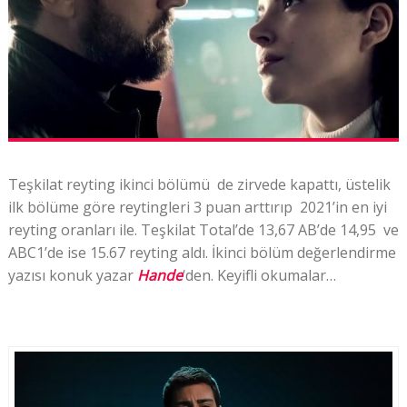
Teşkilat reyting ikinci bölümü de zirvede kapattı, üstelik
ilk bölüme göre reytingleri 3 puan arttırıp
2021’in en iyi
r
eyting oranları ile.
Teşkilat Total’de 13,67 AB’de 14,95 ve
ABC1’de ise 15.67 reyting aldı. İkinci
bölüm değerlendirme
yazısı konuk yazar
Hande
‘den. Keyifli okumalar…