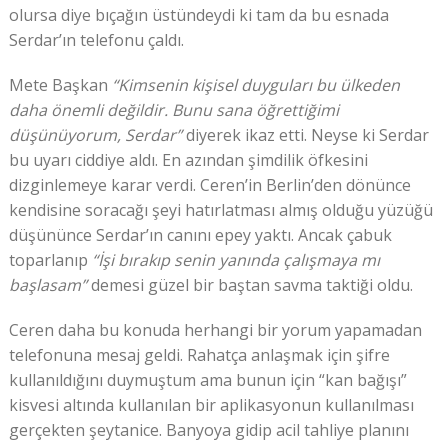
olursa diye bıçağın üstündeydi ki tam da bu esnada
Serdar’ın telefonu çaldı.
Mete Başkan
“Kimsenin kişisel duyguları bu ülkeden
daha önemli değildir. Bunu sana öğrettiğimi
düşünüyorum, Serdar”
diyerek ikaz etti. Neyse ki Serdar
bu uyarı ciddiye aldı. En azından şimdilik öfkesini
dizginlemeye karar verdi. Ceren’in Berlin’den dönünce
kendisine soracağı şeyi hatırlatması almış olduğu yüzüğü
düşününce Serdar’ın canını epey yaktı. Ancak çabuk
toparlanıp
“İşi bırakıp senin yanında çalışmaya mı
başlasam”
demesi güzel bir baştan savma taktiği oldu.
Ceren daha bu konuda herhangi bir yorum yapamadan
telefonuna mesaj geldi. Rahatça anlaşmak için şifre
kullanıldığını duymuştum ama bunun için “kan bağışı”
kisvesi altında kullanılan bir aplikasyonun kullanılması
gerçekten şeytanice. Banyoya gidip acil tahliye planını