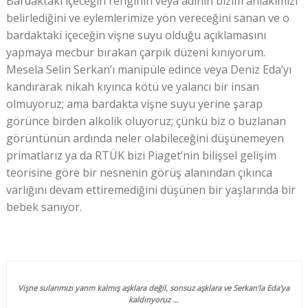
Bardaktaki içeceğin renginin veya adının bizim ahlakımızı
belirlediğini ve eylemlerimize yön vereceğini sanan ve o
bardaktaki içeceğin vişne suyu olduğu açıklamasını
yapmaya mecbur bırakan çarpık düzeni kınıyorum.
Mesela Selin Serkan’ı manipüle edince veya Deniz Eda’yı
kandırarak nikah kıyınca kötü ve yalancı bir insan
olmuyoruz; ama bardakta vişne suyu yerine şarap
görünce birden alkolik oluyoruz; çünkü biz o buzlanan
görüntünün ardında neler olabileceğini düşünemeyen
primatlarız ya da RTÜK bizi Piaget’nin bilişsel gelişim
teorisine göre bir nesnenin görüş alanından çıkınca
varlığını devam ettiremediğini düşünen bir yaşlarında bir
bebek sanıyor.
Vişne sularımızı yarım kalmış aşklara değil, sonsuz aşklara ve Serkan’la Eda’ya
kaldırıyoruz …