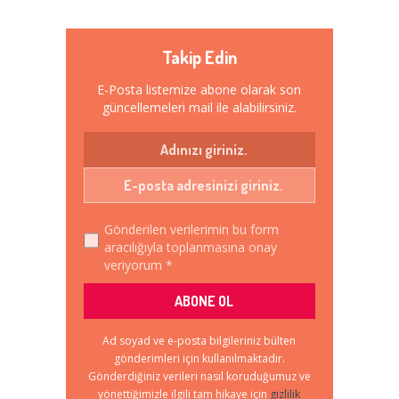
Takip Edin
E-Posta listemize abone olarak son
güncellemeleri mail ile alabilirsiniz.
Gönderilen verilerimin bu form
aracılığıyla toplanmasına onay
veriyorum *
Ad soyad ve e-posta bilgileriniz bülten
gönderimleri için kullanılmaktadır.
Gönderdiğiniz verileri nasıl koruduğumuz ve
yönettiğimizle ilgili tam hikaye için
gizlilik