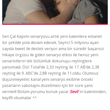
Sen Çal Kapımı senaryosu artık yeni kalemlere emanet
bir şekilde yola devam edecek. Seyirci 5 milyonu aşan
sayıda tweet ile destek veriyor ama bir süredir başarısız
hikaye örgüsü ile giden senaryo etkisi ile henüz yeni
senaristlerin tek bölümlük dokunuşu reytinglere
yansımadı. Dizi Total’de 2,33
reyting
ile 17. AB’de 2,38
reyting
ile 9. ABC’de 2,88
reyting
ile 11.oldu. Olumsuz
düşünmeyelim; kanal yeni senaryo ekibine önceki
yazarların sabotajını düzeltmesi için bir süre şans
vermeli!
Bölüm yorumu konuk yazar
Sevil
‘in kaleminden,
keyifli okumalar ^^