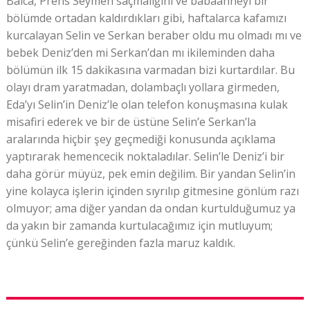
Balca, Prens Seymen saçmalığını ve babaanneyi bir
bölümde ortadan kaldırdıkları gibi, haftalarca kafamızı
kurcalayan Selin ve Serkan beraber oldu mu olmadı mı ve
bebek Deniz’den mi Serkan’dan mı ikileminden daha
bölümün ilk 15 dakikasına varmadan bizi kurtardılar. Bu
olayı dram yaratmadan, dolambaçlı yollara girmeden,
Eda’yı Selin’in Deniz’le olan telefon konuşmasına kulak
misafiri ederek ve bir de üstüne Selin’e Serkan’la
aralarında hiçbir şey geçmediği konusunda açıklama
yaptırarak hemencecik noktaladılar. Selin’le Deniz’i bir
daha görür müyüz, pek emin değilim. Bir yandan Selin’in
yine kolayca işlerin içinden sıyrılıp gitmesine gönlüm razı
olmuyor; ama diğer yandan da ondan kurtulduğumuz ya
da yakın bir zamanda kurtulacağımız için mutluyum;
çünkü Selin’e gereğinden fazla maruz kaldık.