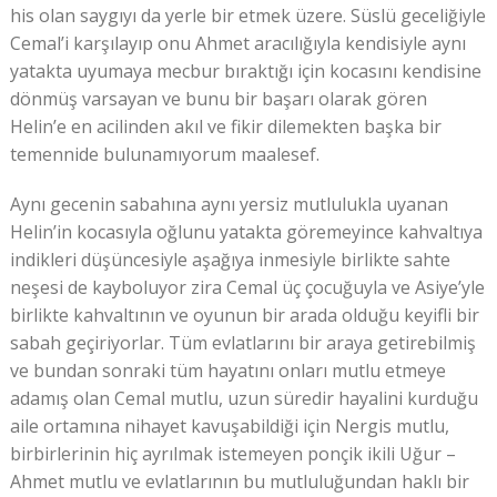
his olan saygıyı da yerle bir etmek üzere. Süslü geceliğiyle
Cemal’i karşılayıp onu Ahmet aracılığıyla kendisiyle aynı
yatakta uyumaya mecbur bıraktığı için kocasını kendisine
dönmüş varsayan ve bunu bir başarı olarak gören
Helin’e en acilinden akıl ve fikir dilemekten başka bir
temennide bulunamıyorum maalesef.
Aynı gecenin sabahına aynı yersiz mutlulukla uyanan
Helin’in kocasıyla oğlunu yatakta göremeyince kahvaltıya
indikleri düşüncesiyle aşağıya inmesiyle birlikte sahte
neşesi de kayboluyor zira Cemal üç çocuğuyla ve Asiye’yle
birlikte kahvaltının ve oyunun bir arada olduğu keyifli bir
sabah geçiriyorlar. Tüm evlatlarını bir araya getirebilmiş
ve bundan sonraki tüm hayatını onları mutlu etmeye
adamış olan Cemal mutlu, uzun süredir hayalini kurduğu
aile ortamına nihayet kavuşabildiği için Nergis mutlu,
birbirlerinin hiç ayrılmak istemeyen ponçik ikili Uğur –
Ahmet mutlu ve evlatlarının bu mutluluğundan haklı bir