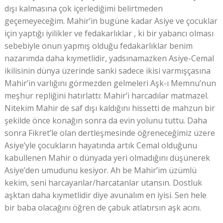
dışı kalmasına çok içerlediğimi belirtmeden
geçemeyeceğim. Mahir’in bugüne kadar Asiye ve çocuklar
için yaptığı iyilikler ve fedakarlıklar , ki bir yabancı olması
sebebiyle onun yapmış olduğu fedakarlıklar benim
nazarımda daha kıymetlidir, yadsınamazken Asiye-Cemal
ikilisinin dünya üzerinde sanki sadece ikisi varmışçasına
Mahir’in varlığını görmezden gelmeleri Aşk-ı Memnu’nun
meşhur repliğini hatırlattı: Mahir’i harcadılar matmazel.
Nitekim Mahir de saf dışı kaldığını hissetti de mahzun bir
şekilde önce konağın sonra da evin yolunu tuttu. Daha
sonra Fikret’le olan dertleşmesinde öğreneceğimiz üzere
Asiye’yle çocukların hayatında artık Cemal olduğunu
kabullenen Mahir o dünyada yeri olmadığını düşünerek
Asiye’den umudunu kesiyor. Ah be Mahir’im üzümlü
kekim, seni harcayanlar/harcatanlar utansın. Dostluk
aşktan daha kıymetlidir diye avunalım en iyisi. Sen hele
bir baba olacağını öğren de çabuk atlatırsın aşk acını.