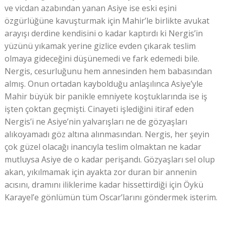
ve vicdan azabından yanan Asiye ise eski eşini
özgürlüğüne kavuşturmak için Mahir’le birlikte avukat
arayışı derdine kendisini o kadar kaptırdı ki Nergis’in
yüzünü yıkamak yerine gizlice evden çıkarak teslim
olmaya gideceğini düşünemedi ve fark edemedi bile.
Nergis, cesurluğunu hem annesinden hem babasından
almış. Onun ortadan kaybolduğu anlaşılınca Asiye’yle
Mahir büyük bir panikle emniyete koştuklarında ise iş
işten çoktan geçmişti. Cinayeti işlediğini itiraf eden
Nergis’i ne Asiye’nin yalvarışları ne de gözyaşları
alıkoyamadı göz altına alınmasından. Nergis, her şeyin
çok güzel olacağı inancıyla teslim olmaktan ne kadar
mutluysa Asiye de o kadar perişandı. Gözyaşları sel olup
akan, yıkılmamak için ayakta zor duran bir annenin
acısını, dramını iliklerime kadar hissettirdiği için Öykü
Karayel’e gönlümün tüm Oscar’larını göndermek isterim.