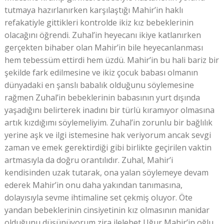
tutmaya hazırlanırken karşılaştığı Mahir’in haklı
refakatiyle gittikleri kontrolde ikiz kız bebeklerinin
olacağını öğrendi. Zuhal’in heyecanı ikiye katlanırken
gerçekten bihaber olan Mahir’in bile heyecanlanması
hem tebessüm ettirdi hem üzdü. Mahir’in bu hali bariz bir
şekilde fark edilmesine ve ikiz çocuk babası olmanın
dünyadaki en şanslı babalık olduğunu söylemesine
rağmen Zuhal’in bebeklerinin babasının yurt dışında
yaşadığını belirterek inadını bir türlü kıramıyor olmasına
artık kızdığımı söylemeliyim. Zuhal’in zorunlu bir bağlılık
yerine aşk ve ilgi istemesine hak veriyorum ancak sevgi
zaman ve emek gerektirdiği gibi birlikte geçirilen vaktin
artmasıyla da doğru orantılıdır. Zuhal, Mahir’i
kendisinden uzak tutarak, ona yalan söylemeye devam
ederek Mahir’in onu daha yakından tanımasına,
dolayısıyla sevme ihtimaline set çekmiş oluyor. Öte
yandan bebeklerinin cinsiyetinin kız olmasının manidar
olduğunu düşünüyorum zira ilelebet Uğur Mahir’in oğlu