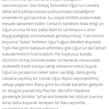
savunmuştum. Son birkaç bölümdür Uğur’un Cemal’e
daha ılımlı yaklaşmasıyla yumuşamaya başladığının
emarelerini görüyorduk, bu olayla birlikte aralarındaki
mesafe tamamen kalktı. Cemal’in kendisini feda ettiği an
Uğur’un ona ilk kez baba diyerek sarılmasını o anın
duygusallığıyla sınırlamamak gerekiyormuş. Tüm bölüm
boyunca “baba” kelimesi Uğur’cuğun dilinden düşmedi.
Tıpkı Nergis’in babasını affetmesi gibi Uğur’un da Cemal’i
kabullenmesini hızlı buldum. Hiç kuşkusuz bunda
dizimizin birkaç bölüme kadar sonlanacak olmasından
mütevellit kısıtlı süreye sahip olmasının etkisi büyük.
Uğur’un yaralarının teker teker sarıldığı, daha geniş
zamana yayılmış bir Cemal-Uğur ilişkisi seyredebilmiş
olmayı yeğlerdim. Bana göre bu dizide karakter gelişimi
en düzgün yazılan kişi Raci’dir. Meral’in hayatına
girmesiyle birlikte “iyi”ye evirilmekte her bölüm üzerine
biraz daha koyarak ilerleyen bir Raci seyrettik,
seyretmeye de devam ediyoruz.