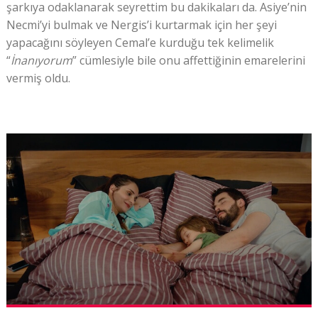
şarkıya odaklanarak seyrettim bu dakikaları da. Asiye’nin
Necmi’yi bulmak ve Nergis’i kurtarmak için her şeyi
yapacağını söyleyen Cemal’e kurduğu tek kelimelik
“
İnanıyorum
” cümlesiyle bile onu affettiğinin emarelerini
vermiş oldu.