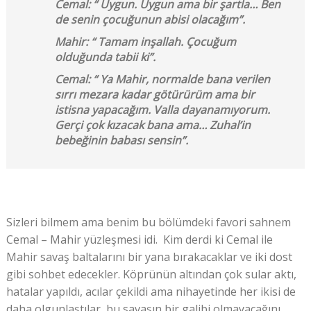
Cemal: “ Uygun. Uygun ama bir şartla… Ben
de senin çocuğunun abisi olacağım”.
Mahir: “ Tamam inşallah. Çocuğum
olduğunda tabii ki”.
Cemal: “ Ya Mahir, normalde bana verilen
sırrı mezara kadar götürürüm ama bir
istisna yapacağım. Valla dayanamıyorum.
Gerçi çok kızacak bana ama… Zuhal’in
bebeğinin babası sensin”.
Sizleri bilmem ama benim bu bölümdeki favori sahnem
Cemal – Mahir yüzleşmesi idi. Kim derdi ki Cemal ile
Mahir savaş baltalarını bir yana bırakacaklar ve iki dost
gibi sohbet edecekler. Köprünün altından çok sular aktı,
hatalar yapıldı, acılar çekildi ama nihayetinde her ikisi de
daha olgunlaştılar, bu savaşın bir galibi olmayacağını