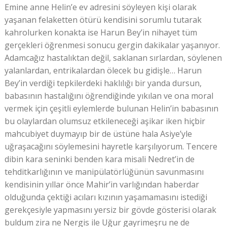
Emine anne Helin’e ev adresini söyleyen kişi olarak
yaşanan felaketten ötürü kendisini sorumlu tutarak
kahrolurken konakta ise Harun Bey’in nihayet tüm
gerçekleri öğrenmesi sonucu gergin dakikalar yaşanıyor.
Adamcağız hastalıktan değil, saklanan sırlardan, söylenen
yalanlardan, entrikalardan ölecek bu gidişle… Harun
Bey’in verdiği tepkilerdeki haklılığı bir yanda dursun,
babasının hastalığını öğrendiğinde yıkılan ve ona moral
vermek için çeşitli eylemlerde bulunan Helin’in babasının
bu olaylardan olumsuz etkileneceği aşikar iken hiçbir
mahcubiyet duymayıp bir de üstüne hala Asiye’yle
uğraşacağını söylemesini hayretle karşılıyorum. Tencere
dibin kara seninki benden kara misali Nedret’in de
tehditkarlığının ve manipülatörlüğünün savunmasını
kendisinin yıllar önce Mahir’in varlığından haberdar
olduğunda çektiği acıları kızının yaşamamasını istediği
gerekçesiyle yapmasını yersiz bir gövde gösterisi olarak
buldum zira ne Nergis ile Uğur gayrimeşru ne de