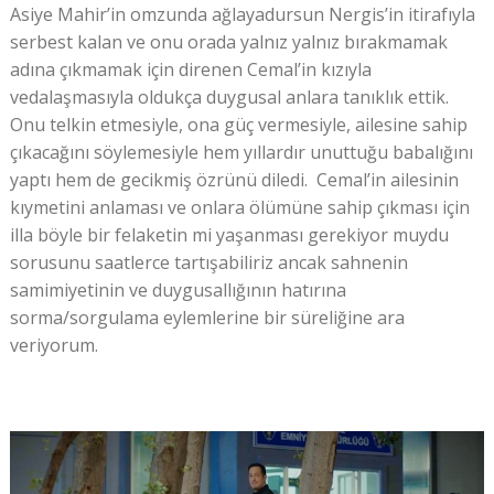
Asiye Mahir’in omzunda ağlayadursun Nergis’in itirafıyla
serbest kalan ve onu orada yalnız yalnız bırakmamak
adına çıkmamak için direnen Cemal’in kızıyla
vedalaşmasıyla oldukça duygusal anlara tanıklık ettik.
Onu telkin etmesiyle, ona güç vermesiyle, ailesine sahip
çıkacağını söylemesiyle hem yıllardır unuttuğu babalığını
yaptı hem de gecikmiş özrünü diledi. Cemal’in ailesinin
kıymetini anlaması ve onlara ölümüne sahip çıkması için
illa böyle bir felaketin mi yaşanması gerekiyor muydu
sorusunu saatlerce tartışabiliriz ancak sahnenin
samimiyetinin ve duygusallığının hatırına
sorma/sorgulama eylemlerine bir süreliğine ara
veriyorum.