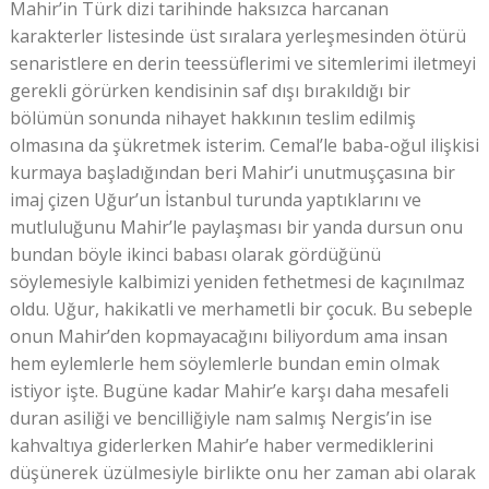
Mahir’in Türk dizi tarihinde haksızca harcanan
karakterler listesinde üst sıralara yerleşmesinden ötürü
senaristlere en derin teessüflerimi ve sitemlerimi iletmeyi
gerekli görürken kendisinin saf dışı bırakıldığı bir
bölümün sonunda nihayet hakkının teslim edilmiş
olmasına da şükretmek isterim. Cemal’le baba-oğul ilişkisi
kurmaya başladığından beri Mahir’i unutmuşçasına bir
imaj çizen Uğur’un İstanbul turunda yaptıklarını ve
mutluluğunu Mahir’le paylaşması bir yanda dursun onu
bundan böyle ikinci babası olarak gördüğünü
söylemesiyle kalbimizi yeniden fethetmesi de kaçınılmaz
oldu. Uğur, hakikatli ve merhametli bir çocuk. Bu sebeple
onun Mahir’den kopmayacağını biliyordum ama insan
hem eylemlerle hem söylemlerle bundan emin olmak
istiyor işte. Bugüne kadar Mahir’e karşı daha mesafeli
duran asiliği ve bencilliğiyle nam salmış Nergis’in ise
kahvaltıya giderlerken Mahir’e haber vermediklerini
düşünerek üzülmesiyle birlikte onu her zaman abi olarak