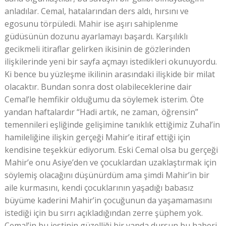
anladılar. Cemal, hatalarından ders aldı, hırsını ve
egosunu törpüledi. Mahir ise aşırı sahiplenme
güdüsünün dozunu ayarlamayı başardı. Karşılıklı
gecikmeli itiraflar gelirken ikisinin de gözlerinden
ilişkilerinde yeni bir sayfa açmayı istedikleri okunuyordu.
Ki bence bu yüzleşme ikilinin arasındaki ilişkide bir milat
olacaktır. Bundan sonra dost olabileceklerine dair
Cemal’le hemfikir olduğumu da söylemek isterim. Öte
yandan haftalardır “Hadi artık, ne zaman, öğrensin”
temennileri eşliğinde gelişimine tanıklık ettiğimiz Zuhal’in
hamileliğine ilişkin gerçeği Mahir’e itiraf ettiği için
kendisine teşekkür ediyorum. Eski Cemal olsa bu gerçeği
Mahir’e onu Asiye’den ve çocuklardan uzaklaştırmak için
söylemiş olacağını düşünürdüm ama şimdi Mahir’in bir
aile kurmasını, kendi çocuklarının yaşadığı babasız
büyüme kaderini Mahir’in çocuğunun da yaşamamasını
istediği için bu sırrı açıkladığından zerre şüphem yok.
Cemal’in bu jestinin güzelliği bir yanda dursun bu haberi