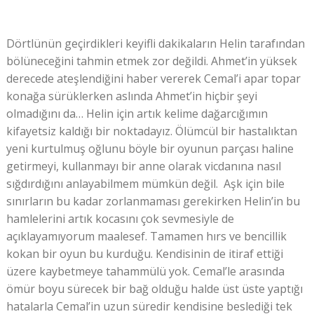
Dörtlünün geçirdikleri keyifli dakikaların Helin tarafından
bölüneceğini tahmin etmek zor değildi. Ahmet’in yüksek
derecede ateşlendiğini haber vererek Cemal’i apar topar
konağa sürüklerken aslında Ahmet’in hiçbir şeyi
olmadığını da… Helin için artık kelime dağarcığımın
kifayetsiz kaldığı bir noktadayız. Ölümcül bir hastalıktan
yeni kurtulmuş oğlunu böyle bir oyunun parçası haline
getirmeyi, kullanmayı bir anne olarak vicdanına nasıl
sığdırdığını anlayabilmem mümkün değil. Aşk için bile
sınırların bu kadar zorlanmaması gerekirken Helin’in bu
hamlelerini artık kocasını çok sevmesiyle de
açıklayamıyorum maalesef. Tamamen hırs ve bencillik
kokan bir oyun bu kurduğu. Kendisinin de itiraf ettiği
üzere kaybetmeye tahammülü yok. Cemal’le arasında
ömür boyu sürecek bir bağ olduğu halde üst üste yaptığı
hatalarla Cemal’in uzun süredir kendisine beslediği tek