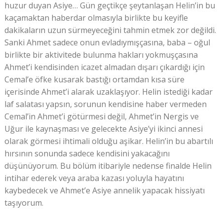
huzur duyan Asiye… Gün geçtikçe şeytanlaşan Helin’in bu
kaçamaktan haberdar olmasıyla birlikte bu keyifle
dakikaların uzun sürmeyeceğini tahmin etmek zor değildi.
Sanki Ahmet sadece onun evladıymışçasına, baba – oğul
birlikte bir aktivitede bulunma hakları yokmuşçasına
Ahmet’i kendisinden icazet almadan dışarı çıkardığı için
Cemal’e öfke kusarak bastığı ortamdan kısa süre
içerisinde Ahmet’i alarak uzaklaşıyor. Helin istediği kadar
laf salatası yapsın, sorunun kendisine haber vermeden
Cemal’in Ahmet’i götürmesi değil, Ahmet’in Nergis ve
Uğur ile kaynaşması ve gelecekte Asiye’yi ikinci annesi
olarak görmesi ihtimali olduğu aşikar. Helin’in bu abartılı
hırsının sonunda sadece kendisini yakacağını
düşünüyorum. Bu bölüm itibariyle nedense finalde Helin
intihar ederek veya araba kazası yoluyla hayatını
kaybedecek ve Ahmet’e Asiye annelik yapacak hissiyatı
taşıyorum.