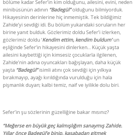
bölüme kadar Sefer’in kim olduğunu, ailesini, evini, neden
minibüsünün adının
“Badegül”
olduğunu bilmiyorduk.
Hikayesinin derinlerine hiç inmemiştik. Tek bildiğimiz
Zahide’yi sevdiği idi. Bu bölüm yukarıdaki soruların her
birine yanıt bulduk. Gözlerimiz doldu Sefer’i izlerken,
gözlerimiz doldu ‘
Kendim ettim, kendim buldum’
un
eşliğinde Sefer’in hikayesini dinlerken… Küçük yaşta
ailesini kaybettiği için kimsesiz çocuklarla ilgilenen,
Zahide’nin adına oyuncakları bağışlayan, daha küçük
yaşta
“Badegül”
isimli atını çok sevdiği için yılkıya
bırakmayıp, ayağı kırıldığında vurulduğu için hala
pişmanlık duyan; kalbi temiz, naif ve iyilikle dolu biri.
Sefer’in şu sözlerinin güzelliğine bakar mısınız?
“Meğerse en büyük geç kalmışlığım sanaymış Zahide.
Yıllar önce Badegül’e binip, kasabadan gitmek