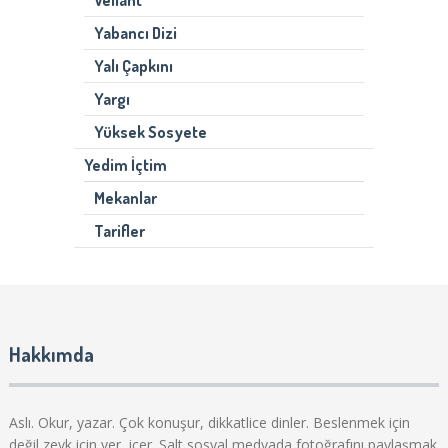
Yabancı Dizi
Yalı Çapkını
Yargı
Yüksek Sosyete
Yedim İçtim
Mekanlar
Tarifler
Hakkımda
Aslı. Okur, yazar. Çok konuşur, dikkatlice dinler. Beslenmek için
değil zevk için yer, içer. Salt sosyal medyada fotoğrafını paylaşmak