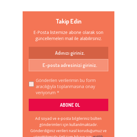
Takip Edin
E-Posta listemize abone olarak son
güncellemeleri mail ile alabilirsiniz.
Gönderilen verilerimin bu form
aracılığıyla toplanmasına onay
veriyorum *
Ad soyad ve e-posta bilgileriniz bülten
gönderimleri için kullanılmaktadır.
Gönderdiğiniz verileri nasıl koruduğumuz ve
yönettiğimizle ilgili tam hikaye için
gizlilik