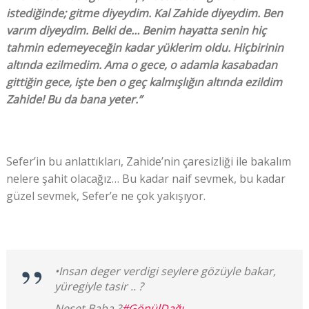
istediğinde; gitme diyeydim. Kal Zahide diyeydim. Ben
varım diyeydim. Belki de… Benim hayatta senin hiç
tahmin edemeyeceğin kadar yüklerim oldu. Hiçbirinin
altında ezilmedim. Ama o gece, o adamla kasabadan
gittiğin gece, işte ben o geç kalmışlığın altında ezildim
Zahide! Bu da bana yeter.”
Sefer’in bu anlattıkları, Zahide’nin çaresizliği ile bakalım
nelere şahit olacağız… Bu kadar naif sevmek, bu kadar
güzel sevmek, Sefer’e ne çok yakışıyor.
•Insan deger verdigi seylere gözüyle bakar,
yüregiyle tasir .. ?
Neset Baba ?
#GönülDağı