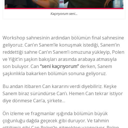
Kaçırıyorum seni…
Workshop sahnesinin ardından bölümün final sahnesine
geliyoruz. Can’ın Sanem’le konuşmak istediği, Sanem’in
reddettiği sahne Can’ın Sanem’i omuzuna yükleyip, Polen
ve Yiğit’in şaşkın bakışları arasında arabaya atmasıyla
son buluyor. Can
“seni kaçırıyorum”
derken, Sanem
şaşkınlıkla bakarken bölümün sonuna geliyoruz.
Bu andan itibaren Can kararını verdi diyebiliriz. Keşke
Sanem biraz süründürse Can’ı. Hemen Can tekrar istiyor
diye dönmese Can’a, şirkete…
Ön izleme ve fragmanlar ışığında bölümün büyük
çoğunluğu dağda geçecek gibi duruyor. Ve tahmin
ettiğimiz gibi Can Polen’le gitmekten vazgeçiyor. Polen