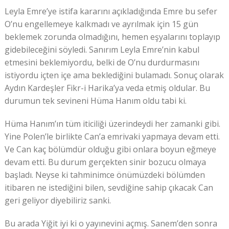
Leyla Emre’ye istifa kararını açıkladığında Emre bu sefer
O’nu engellemeye kalkmadı ve ayrılmak için 15 gün
beklemek zorunda olmadığını, hemen eşyalarını toplayıp
gidebileceğini söyledi. Sanırım Leyla Emre’nin kabul
etmesini beklemiyordu, belki de O’nu durdurmasını
istiyordu içten içe ama beklediğini bulamadı. Sonuç olarak
Aydın Kardeşler Fikr-i Harika’ya veda etmiş oldular. Bu
durumun tek sevineni Hüma Hanım oldu tabi ki.
Hüma Hanım’ın tüm iticiliği üzerindeydi her zamanki gibi.
Yine Polen’le birlikte Can’a emrivaki yapmaya devam etti.
Ve Can kaç bölümdür olduğu gibi onlara boyun eğmeye
devam etti. Bu durum gerçekten sinir bozucu olmaya
başladı. Neyse ki tahminimce önümüzdeki bölümden
itibaren ne istediğini bilen, sevdiğine sahip çıkacak Can
geri geliyor diyebiliriz sanki.
Bu arada Yiğit iyi ki o yayınevini açmış. Sanem’den sonra