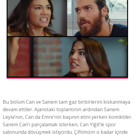
Bu bölüm Can ve Sanem tam gaz birbirlerini kıskanmaya
devam ettiler. Ajanstaki toplantının ardından Sanem
Leyla’nın, Can da Emre’nin başının etini yerken komiktiler.
Sanem Can’ı parçalamak isterken, Can Yiğit’le spor
salonunda dövüşmek istiyordu. Çiftimizin o kadar içinde