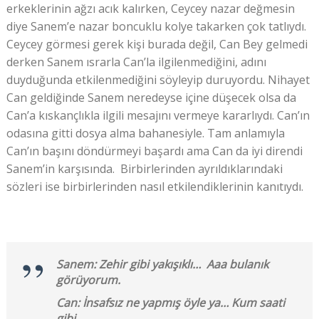
erkeklerinin ağzı acık kalırken, Ceycey nazar değmesin
diye Sanem’e nazar boncuklu kolye takarken çok tatlıydı.
Ceycey görmesi gerek kişi burada değil, Can Bey gelmedi
derken Sanem ısrarla Can’la ilgilenmediğini, adını
duyduğunda etkilenmediğini söyleyip duruyordu. Nihayet
Can geldiğinde Sanem neredeyse içine düşecek olsa da
Can’a kıskançlıkla ilgili mesajını vermeye kararlıydı. Can’ın
odasına gitti dosya alma bahanesiyle. Tam anlamıyla
Can’ın başını döndürmeyi başardı ama Can da iyi direndi
Sanem’in karşısında. Birbirlerinden ayrıldıklarındaki
sözleri ise birbirlerinden nasıl etkilendiklerinin kanıtıydı.
Sanem: Zehir gibi yakışıklı… Aaa bulanık
görüyorum.
Can: İnsafsız ne yapmış öyle ya… Kum saati
gibi…