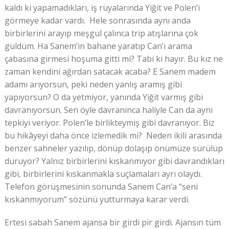
kaldı ki yapamadıkları, iş rüyalarında Yiğit ve Polen’i
görmeye kadar vardı. Hele sonrasında aynı anda
birbirlerini arayıp meşgul çalınca trip atışlarına çok
güldüm. Ha Sanem’in bahane yaratıp Can’ı arama
çabasına girmesi hoşuma gitti mi? Tabi ki hayır. Bu kız ne
zaman kendini ağırdan satacak acaba? E Sanem madem
adamı arıyorsun, peki neden yanlış aramış gibi
yapıyorsun? O da yetmiyor, yanında Yiğit varmış gibi
davranıyorsun. Sen öyle davranınca haliyle Can da aynı
tepkiyi veriyor. Polen’le birlikteymiş gibi davranıyor. Biz
bu hikâyeyi daha önce izlemedik mi? Neden ikili arasında
benzer sahneler yazılıp, dönüp dolaşıp önümüze sürülüp
duruyor? Yalnız birbirlerini kıskanmıyor gibi davrandıkları
gibi, birbirlerini kıskanmakla suçlamaları ayrı olaydı.
Telefon görüşmesinin sonunda Sanem Can’a “seni
kıskanmıyorum” sözünü yutturmaya karar verdi.
Ertesi sabah Sanem ajansa bir girdi pir girdi. Ajansın tüm