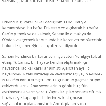
yazısına göz atmak ister misiniz? Keyifli okumalar ^^
Erkenci Kuş kararını ver dediğimiz 33.bölümüyle
karşımızdaydı bu hafta. Etiketten yola çıkarak bu hafta
Can’ın gitmek ya da kalmak, Sanem ile olmak ya da
O’ndan vazgeçmek konusunda bir karar verme sürecinin
bölümde işleneceğinin sinyalleri veriliyordu.
Sanem kendince bir karar vermişti zaten. Yenilgiyi kabul
etmiş (!), Can’sız bir hayata kendini alıştırmak için
hayatında radikal kararlar almıştı. Ajanstan ayrılıp
hayalindeki kitabı yazacağı ve yayınlatacağı yayın evindeki
iş teklifini kabul etmişti. Son 11 gününün geçmesini iple
çekiyordu artık. Ama sevenlerinin gönlü bu çiftin
ayrılmasına elvermiyordu. Yaptıkları plan sonucu çiftimizi
buzhaneye kapatıp birbirlerine yakınlaşmasını
sağlamalarını planlamışlardı. Ancak planın sonu