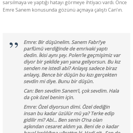
sarsılmaya ve yaptığı hatayı görmeye ihtiyacı vardı. Önce
Emre Sanem konusunda gözünü açmaya çalıştı Can’ın.
Emre: Bir düşünelim. Sanem Fabri’ye
parfümü verdiğinde de emrivaki yaptı
dedin. İkisi aynı şey. Polen’le geçmişimiz var
diyor bir şekilde yan yana geliyorsun. Bu kız
senden ne istedi abi? Anlayış sadece biraz
anlayış. Bence bir düşün bu kızı gerçekten
sevdin mi diye. Bunu bir düşün.
Can: Ben sevdim Sanem’i, çok sevdim. Hala
da çok özel benim için.
Emre: Özel diyorsun dimi. Özel dediğin
insan bu kadar üzülür mü ya? Terke edip
gidilir mi? Abi… Ben senin O’na olan
aşkından cesaret aldım ya. Beni de o kadar
hayal kırıklığına uğrattın ki. Hadi git. Sen de