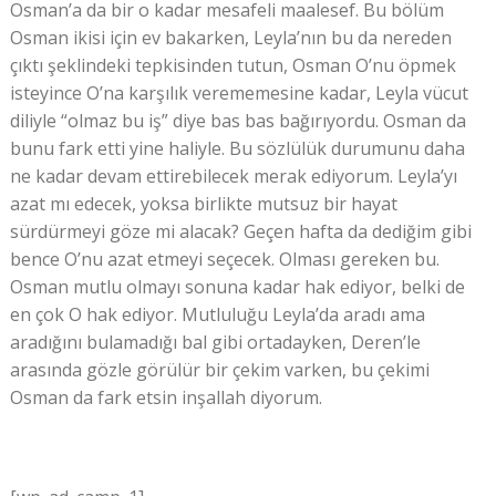
Osman’a da bir o kadar mesafeli maalesef. Bu bölüm
Osman ikisi için ev bakarken, Leyla’nın bu da nereden
çıktı şeklindeki tepkisinden tutun, Osman O’nu öpmek
isteyince O’na karşılık verememesine kadar, Leyla vücut
diliyle “olmaz bu iş” diye bas bas bağırıyordu. Osman da
bunu fark etti yine haliyle. Bu sözlülük durumunu daha
ne kadar devam ettirebilecek merak ediyorum. Leyla’yı
azat mı edecek, yoksa birlikte mutsuz bir hayat
sürdürmeyi göze mi alacak? Geçen hafta da dediğim gibi
bence O’nu azat etmeyi seçecek. Olması gereken bu.
Osman mutlu olmayı sonuna kadar hak ediyor, belki de
en çok O hak ediyor. Mutluluğu Leyla’da aradı ama
aradığını bulamadığı bal gibi ortadayken, Deren’le
arasında gözle görülür bir çekim varken, bu çekimi
Osman da fark etsin inşallah diyorum.