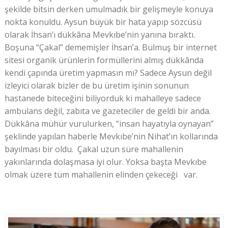
şekilde bitsin derken umulmadık bir gelişmeyle konuya
nokta konuldu. Aysun büyük bir hata yapıp sözcüsü
olarak İhsan’ı dükkâna Mevkıbe’nin yanına bıraktı.
Boşuna “Çakal” dememişler İhsan’a. Bulmuş bir internet
sitesi organik ürünlerin formüllerini almış dükkânda
kendi çapında üretim yapmasın mı? Sadece Aysun değil
izleyici olarak bizler de bu üretim işinin sonunun
hastanede biteceğini biliyorduk ki mahalleye sadece
ambulans değil, zabıta ve gazeteciler de geldi bir anda.
Dükkâna mühür vurulurken, “insan hayatıyla oynayan”
şeklinde yapılan haberle Mevkıbe’nin Nihat’ın kollarında
bayılması bir oldu. Çakal uzun süre mahallenin
yakınlarında dolaşmasa iyi olur. Yoksa başta Mevkıbe
olmak üzere tüm mahallenin elinden çekeceği var.