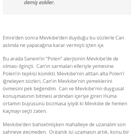
demiş eskiler.
Emre’den sonra Mevkıbe’den duyduğu bu sözlerle Can
aslında ne yapacağına karar vermişti içten içe.
Bu arada Sanem’in “Polen” alerjisinin Mevkıbe’de de
olması ilginçti. Can’ın sarmaları elleriyle yemesine
Polen’in tepkisi komikti. Mevkıbe’nin alttan alta Polen’i
iğneleyen sözleri, Can’ın Mevkıbe’nin yemeklerini
övmesini pek beğendim. Can ve Mevkıbe’nin duygusal
konuşmasının bitmesi ardından içeriye giren Hüma
ortamın büyüsünü bozmasa iyiydi ki Mevkıbe de hemen
kaçmayı seçti zaten.
Mevkıbe’den bahsetmişken mahalleye de uzanalım son
sahneye geçmeden. Organik işi uzamasın artık, konu bir