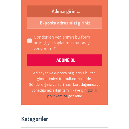
Gönderilen verilerimin bu form
aracılığıyla toplanmasına onay
veriyorum *
Ad soyad ve e-posta bilgileriniz bülten
gönderimleri için kullanılmaktadır.
Gönderdiğiniz verileri nasıl koruduğumuz ve
yönettiğimizle ilgili tam hikaye için
gizlilik
politikamıza
göz atın!
Kategoriler