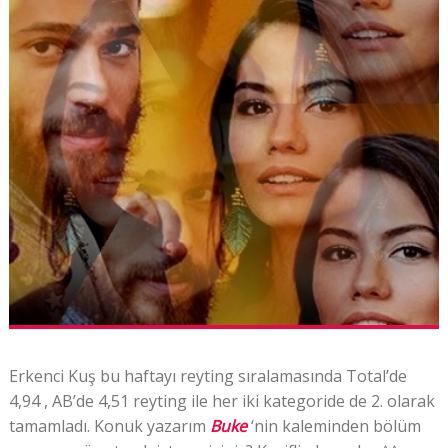
Erkenci Kuş bu haftayı reyting sıralamasında Total’de
4,94 , AB’de 4,51 reyting ile her iki kategoride de 2. olarak
tamamladı. Konuk yazarım
Buke
‘nin kaleminden bölüm