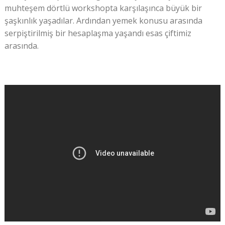
muhteşem dörtlü workshopta karşılaşınca büyük bir
şaşkınlık yaşadılar. Ardından yemek konusu arasında
serpiştirilmiş bir hesaplaşma yaşandı esas çiftimiz
arasında.