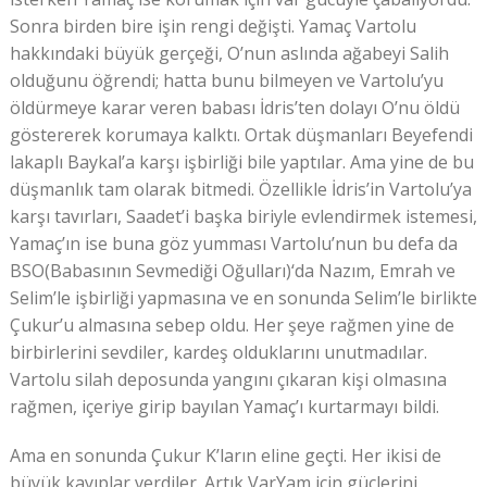
Sonra birden bire işin rengi değişti. Yamaç Vartolu
hakkındaki büyük gerçeği, O’nun aslında ağabeyi Salih
olduğunu öğrendi; hatta bunu bilmeyen ve Vartolu’yu
öldürmeye karar veren babası İdris’ten dolayı O’nu öldü
göstererek korumaya kalktı. Ortak düşmanları Beyefendi
lakaplı Baykal’a karşı işbirliği bile yaptılar. Ama yine de bu
düşmanlık tam olarak bitmedi. Özellikle İdris’in Vartolu’ya
karşı tavırları, Saadet’i başka biriyle evlendirmek istemesi,
Yamaç’ın ise buna göz yumması Vartolu’nun bu defa da
BSO(Babasının Sevmediği Oğulları)‘da Nazım, Emrah ve
Selim’le işbirliği yapmasına ve en sonunda Selim’le birlikte
Çukur’u almasına sebep oldu. Her şeye rağmen yine de
birbirlerini sevdiler, kardeş olduklarını unutmadılar.
Vartolu silah deposunda yangını çıkaran kişi olmasına
rağmen, içeriye girip bayılan Yamaç’ı kurtarmayı bildi.
Ama en sonunda Çukur K’ların eline geçti. Her ikisi de
büyük kayıplar verdiler. Artık VarYam için güçlerini