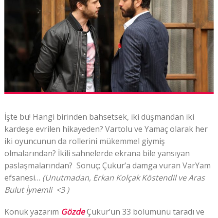
İşte bu! Hangi birinden bahsetsek, iki düşmandan iki
kardeşe evrilen hikayeden? Vartolu ve Yamaç olarak her
iki oyuncunun da rollerini mükemmel giymiş
olmalarından? İkili sahnelerde ekrana bile yansıyan
paslaşmalarından? Sonuç; Çukur’a damga vuran VarYam
efsanesi…
(Unutmadan, Erkan Kolçak Köstendil ve Aras
Bulut İynemli <3 )
Konuk yazarım
Gözde
Çukur’un 33 bölümünü taradı ve