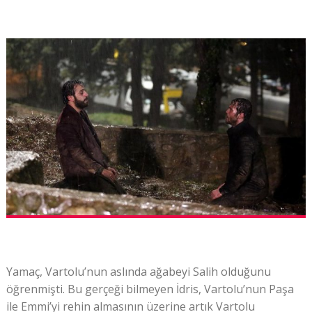
Yamaç, Vartolu’nun aslında ağabeyi Salih olduğunu
öğrenmişti. Bu gerçeği bilmeyen İdris, Vartolu’nun Paşa
ile Emmi’yi rehin almasının üzerine artık Vartolu