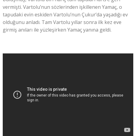
vermişti. Vartolu’nun sözlerinden işkillenen Yamaç, o
tapudaki evin eskiden Vartolu’nun Çukur’da yaşadığı ev
olduğunu anladı. Tam Vartolu yıllar sonra ilk kez eve
girmiş anıları ile yüzleşirken Yamaç yanına geldi.