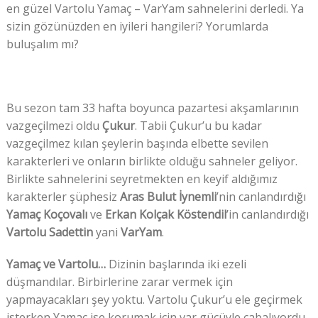
en güzel Vartolu Yamaç – VarYam sahnelerini derledi. Ya
sizin gözünüzden en iyileri hangileri? Yorumlarda
buluşalım mı?
Bu sezon tam 33 hafta boyunca pazartesi akşamlarının
vazgeçilmezi oldu
Çukur
. Tabii Çukur’u bu kadar
vazgeçilmez kılan şeylerin başında elbette sevilen
karakterleri ve onların birlikte olduğu sahneler geliyor.
Birlikte sahnelerini seyretmekten en keyif aldığımız
karakterler şüphesiz
Aras Bulut İynemli
’nin canlandırdığı
Yamaç Koçovalı
ve
Erkan Kolçak Köstendil
’in canlandırdığı
Vartolu Sadettin
yani
VarYam
.
Yamaç ve Vartolu…
Dizinin başlarında iki ezeli
düşmandılar. Birbirlerine zarar vermek için
yapmayacakları şey yoktu. Vartolu Çukur’u ele geçirmek
isterken Yamaç ise korumak için var gücüyle çabalıyordu.