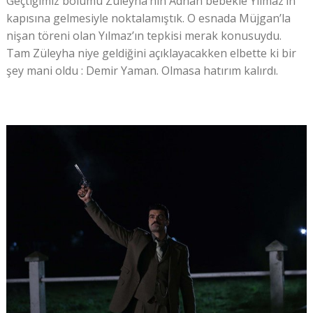
Geçtiğimiz bölümü Züleyha’nın Adnan bebekle Yılmaz’ın
kapısına gelmesiyle noktalamıştık. O esnada Müjgan’la
nişan töreni olan Yılmaz’ın tepkisi merak konusuydu.
Tam Züleyha niye geldiğini açıklayacakken elbette ki bir
şey mani oldu : Demir Yaman. Olmasa hatırım kalırdı.