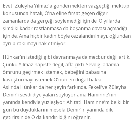
Evet, Züleyha Yılmaz’a göndermekten vazgeçtiği mektup
konusunda hatalı, O’na eline fırsat geçen diğer
zamanlarda da gerçeği söylemediği için de. O yıllarda
şimdiki kadar rastlanmasa da boşanma davası açmadığı
için de. Ama hiçbir kadın böyle cezalandırılmayı, oğlundan
ayrı bırakılmayı hak etmiyor.
Hünkar’ın istediği gibi davranmaya da mecbur değil artık.
Çünkü Yılmaz hapiste değil, afla çıktı. Sevdiği adamla
ömrünü geçirmek istemek, bebeğini babasına
kavuşturmayı istemek O’nun en doğal hakkı.
Aslında Hünkar da her şeyin farkında. Fekeli’ye Züleyha
Demir’i sevdi diye yalan söylüyor ama Haminne’nin
yanında kendiyle yüzleşiyor. Ah tatlı Haminne’m belki bir
gün bu duyduklarını mesela Demir’in yanında dile
getirirsin de O da kandırıldığını öğrenir.