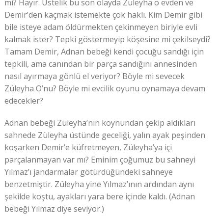
mi? Hayır. Üstelik bu son olayda Züleyha o evden ve
Demir’den kaçmak istemekte çok haklı. Kim Demir gibi
bile isteye adam öldürmekten çekinmeyen biriyle evli
kalmak ister? Tepki göstermeyip köşesine mi çekilseydi?
Tamam Demir, Adnan bebeği kendi çocuğu sandığı için
tepkili, ama canından bir parça sandığını annesinden
nasıl ayırmaya gönlü el veriyor? Böyle mi sevecek
Züleyha O’nu? Böyle mi evcilik oyunu oynamaya devam
edecekler?
Adnan bebeği Züleyha’nın koynundan çekip aldıkları
sahnede Züleyha üstünde geceliği, yalın ayak peşinden
koşarken Demir’e küfretmeyen, Züleyha’ya içi
parçalanmayan var mı? Eminim çoğumuz bu sahneyi
Yılmaz’ı jandarmalar götürdüğündeki sahneye
benzetmiştir. Züleyha yine Yılmaz’ının ardından aynı
şekilde koştu, ayakları yara bere içinde kaldı. (Adnan
bebeği Yılmaz diye seviyor.)