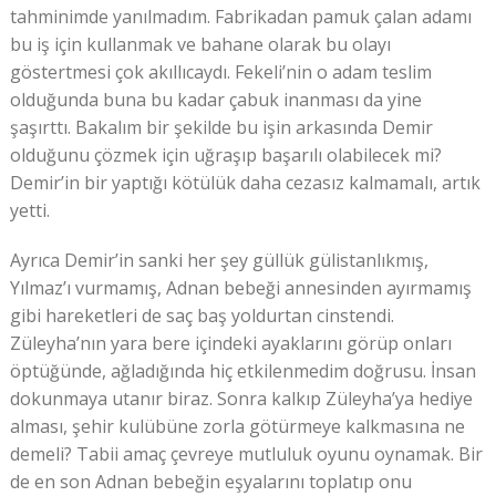
tahminimde yanılmadım. Fabrikadan pamuk çalan adamı
bu iş için kullanmak ve bahane olarak bu olayı
göstertmesi çok akıllıcaydı. Fekeli’nin o adam teslim
olduğunda buna bu kadar çabuk inanması da yine
şaşırttı. Bakalım bir şekilde bu işin arkasında Demir
olduğunu çözmek için uğraşıp başarılı olabilecek mi?
Demir’in bir yaptığı kötülük daha cezasız kalmamalı, artık
yetti.
Ayrıca Demir’in sanki her şey güllük gülistanlıkmış,
Yılmaz’ı vurmamış, Adnan bebeği annesinden ayırmamış
gibi hareketleri de saç baş yoldurtan cinstendi.
Züleyha’nın yara bere içindeki ayaklarını görüp onları
öptüğünde, ağladığında hiç etkilenmedim doğrusu. İnsan
dokunmaya utanır biraz. Sonra kalkıp Züleyha’ya hediye
alması, şehir kulübüne zorla götürmeye kalkmasına ne
demeli? Tabii amaç çevreye mutluluk oyunu oynamak. Bir
de en son Adnan bebeğin eşyalarını toplatıp onu