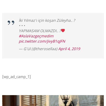
İki Yılmaz'ı için koşan Züleyha.. ?
• • •
YAPMASAM OLMAZDI.. ?
#AslaVazgeçmedim
pic.twitter.com/jivyB1qJFN
— G'ül (@therosellaa)
April 4, 2019
[wp_ad_camp_1]