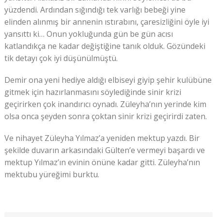
yüzdendi. Ardından sığındığı tek varlığı bebeği yine
elinden alınmış bir annenin ıstırabını, çaresizliğini öyle iyi
yansıttı ki… Onun yokluğunda gün be gün acısı
katlandıkça ne kadar değiştiğine tanık olduk. Gözündeki
tik detayı çok iyi düşünülmüştü.
Demir ona yeni hediye aldığı elbiseyi giyip şehir kulübüne
gitmek için hazırlanmasını söylediğinde sinir krizi
geçirirken çok inandırıcı oynadı. Züleyha’nın yerinde kim
olsa onca şeyden sonra çoktan sinir krizi geçirirdi zaten.
Ve nihayet Züleyha Yılmaz’a yeniden mektup yazdı. Bir
şekilde duvarın arkasındaki Gülten’e vermeyi başardı ve
mektup Yılmaz’ın evinin önüne kadar gitti. Züleyha’nın
mektubu yüreğimi burktu.