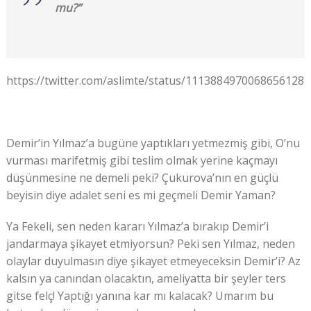
mu?”
https://twitter.com/aslimte/status/1113884970068656128
Demir’in Yılmaz’a bugüne yaptıkları yetmezmiş gibi, O’nu
vurması marifetmiş gibi teslim olmak yerine kaçmayı
düşünmesine ne demeli peki? Çukurova’nın en güçlü
beyisin diye adalet seni es mi geçmeli Demir Yaman?
Ya Fekeli, sen neden kararı Yılmaz’a bırakıp Demir’i
jandarmaya şikayet etmiyorsun? Peki sen Yılmaz, neden
olaylar duyulmasın diye şikayet etmeyeceksin Demir’i? Az
kalsın ya canından olacaktın, ameliyatta bir şeyler ters
gitse felç! Yaptığı yanına kar mı kalacak? Umarım bu