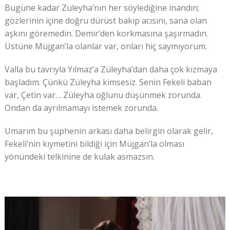
Bugüne kadar Züleyha’nın her söylediğine inandın;
gözlerinin içine doğru dürüst bakıp acısını, sana olan
aşkını göremedin. Demir’den korkmasına şaşırmadın.
Üstüne Müjgan’la olanlar var, onları hiç saymıyorum.
Valla bu tavrıyla Yılmaz’a Züleyha’dan daha çok kızmaya
başladım. Çünkü Züleyha kimsesiz. Senin Fekeli baban
var, Çetin var… Züleyha oğlunu düşünmek zorunda.
Ondan da ayrılmamayı istemek zorunda.
Umarım bu şüphenin arkası daha belirgin olarak gelir,
Fekeli’nin kıymetini bildiği için Müjgan’la olması
yönündeki telkinine de kulak asmazsın.