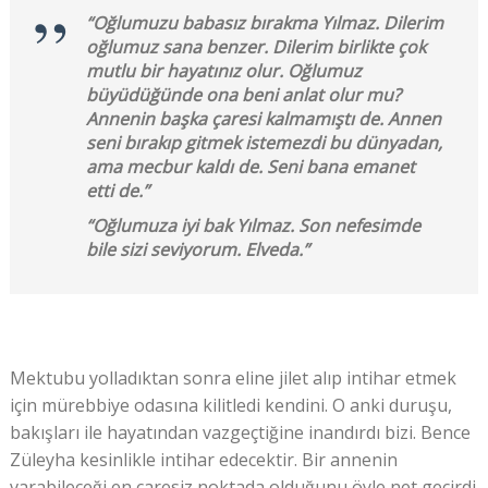
“Oğlumuzu babasız bırakma Yılmaz. Dilerim
oğlumuz sana benzer. Dilerim birlikte çok
mutlu bir hayatınız olur. Oğlumuz
büyüdüğünde ona beni anlat olur mu?
Annenin başka çaresi kalmamıştı de. Annen
seni bırakıp gitmek istemezdi bu dünyadan,
ama mecbur kaldı de. Seni bana emanet
etti de.”
“Oğlumuza iyi bak Yılmaz. Son nefesimde
bile sizi seviyorum. Elveda.”
Mektubu yolladıktan sonra eline jilet alıp intihar etmek
için mürebbiye odasına kilitledi kendini. O anki duruşu,
bakışları ile hayatından vazgeçtiğine inandırdı bizi. Bence
Züleyha kesinlikle intihar edecektir. Bir annenin
varabileceği en çaresiz noktada olduğunu öyle net geçirdi