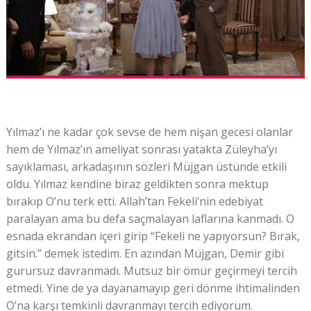
Yılmaz’ı ne kadar çok sevse de hem nişan gecesi olanlar
hem de Yılmaz’ın ameliyat sonrası yatakta Züleyha’yı
sayıklaması, arkadaşının sözleri Müjgan üstünde etkili
oldu. Yılmaz kendine biraz geldikten sonra mektup
bırakıp O’nu terk etti. Allah’tan Fekeli’nin edebiyat
paralayan ama bu defa saçmalayan laflarına kanmadı. O
esnada ekrandan içeri girip “Fekeli ne yapıyorsun? Bırak,
gitsin.” demek istedim. En azından Müjgan, Demir gibi
gurursuz davranmadı. Mutsuz bir ömür geçirmeyi tercih
etmedi. Yine de ya dayanamayıp geri dönme ihtimalinden
O’na karşı temkinli davranmayı tercih ediyorum.