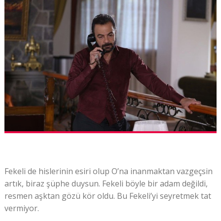
Fekeli de hislerinin esiri olup O’na inanmaktan vazgeçsin
artık, biraz şüphe duysun. Fekeli böyle bir adam değildi,
resmen aşktan gözü kör oldu. Bu Fekeli’yi seyretmek tat
vermiyor.