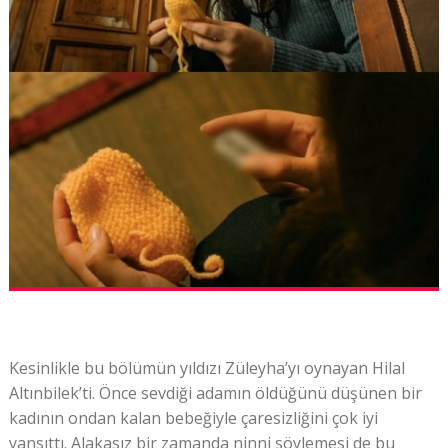
Kesinlikle bu bölümün yıldızı Züleyha’yı oynayan Hilal
Altınbilek’ti. Önce sevdiği adamın öldüğünü düşünen bir
kadının ondan kalan bebeğiyle çaresizliğini çok iyi
yansıttı. Alakasız bir zamanda ninni söylemesi de bu