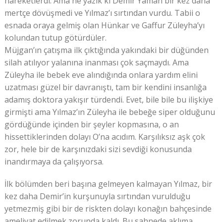
hareketlerdi. Ama ne yazık ki Demir Yaman bir kez daha
mertçe dövüşmedi ve Yılmaz’ı sırtından vurdu. Tabii o
esnada oraya gelmiş olan Hünkar ve Gaffur Züleyha’yı
kolundan tutup götürdüler.
Müjgan’ın çatışma ilk çıktığında yakındaki bir düğünden
silah atılıyor yalanına inanması çok saçmaydı. Ama
Züleyha ile bebek eve alındığında onlara yardım elini
uzatması güzel bir davranıştı, tam bir kendini insanlığa
adamış doktora yakışır türdendi. Evet, bile bile bu ilişkiye
girmişti ama Yılmaz’ın Züleyha ile bebeğe siper olduğunu
gördüğünde içinden bir şeyler kopmasına, o an
hissettiklerinden dolayı O’na acıdım. Karşılıksız aşk çok
zor, hele bir de karşınızdaki sizi sevdiği konusunda
inandırmaya da çalışıyorsa.
İlk bölümden beri başına gelmeyen kalmayan Yılmaz, bir
kez daha Demir’in kurşunuyla sırtından vurulduğu
yetmezmiş gibi bir de riskten dolayı konağın bahçesinde
ameliyat edilmek zorunda kaldı. Bu sahnede aklıma