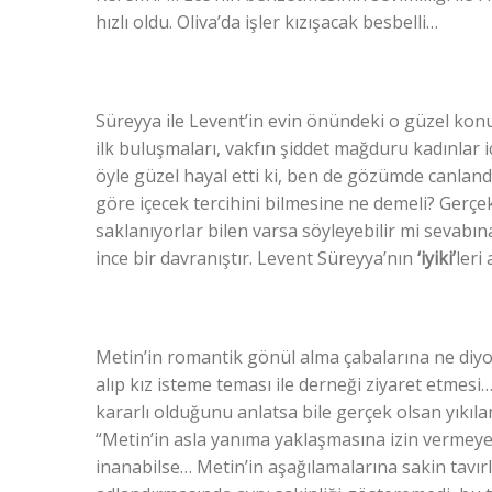
hızlı oldu. Oliva’da işler kızışacak besbelli…
Süreyya ile Levent’in evin önündeki o güzel k
ilk buluşmaları, vakfın şiddet mağduru kadınlar i
öyle güzel hayal etti ki, ben de gözümde canlandı
göre içecek tercihini bilmesine ne demeli? Gerç
saklanıyorlar bilen varsa söyleyebilir mi sevabı
ince bir davranıştır. Levent Süreyya’nın
‘iyiki’
leri
Metin’in romantik gönül alma çabalarına ne diyorsu
alıp kız isteme teması ile derneği ziyaret etmesi
kararlı olduğunu anlatsa bile gerçek olsan yıkıl
“Metin’in asla yanıma yaklaşmasına izin vermey
inanabilse… Metin’in aşağılamalarına sakin tavırl