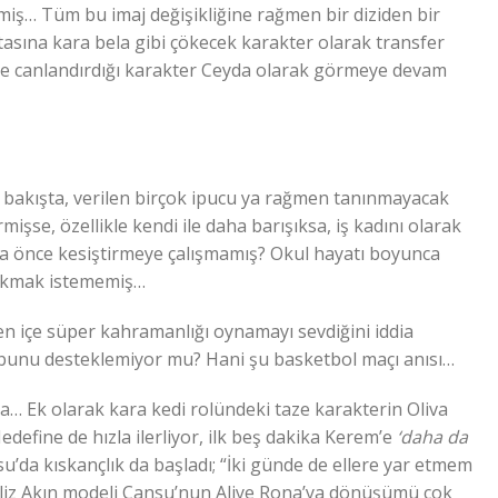
iş… Tüm bu imaj değişikliğine rağmen bir diziden bir
ortasına kara bela gibi çökecek karakter olarak transfer
zide canlandırdığı karakter Ceyda olarak görmeye devam
lk bakışta, verilen birçok ipucu ya rağmen tanınmayacak
mişse, özellikle kendi ile daha barışıksa, iş kadını olarak
daha önce kesiştirmeye çalışmamış? Okul hayatı boyunca
 çıkmak istememiş…
en içe süper kahramanlığı oynamayı sevdiğini iddia
sı bunu desteklemiyor mu? Hani şu basketbol maçı anısı…
ıllıca… Ek olarak kara kedi rolündeki taze karakterin Oliva
Hedefine de hızla ilerliyor, ilk beş dakika Kerem’e
‘daha da
nsu’da kıskançlık da başladı; “İki günde de ellere yar etmem
 Filiz Akın modeli Cansu’nun Aliye Rona’ya dönüşümü çok