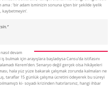
m ama : ‘bir adam isminizin sonuna içten bir şekilde iyelik
n, kaybetmeyin’.
sin.”
a nasıl devam
ni iş bulmak için arayışlara başladıysa Cansu’da istifasını
le alamadı Kerem’den. Senaryo değil gerçek olsa hikâyeleri
nılması, hala yüz yüze bakarak çalışmak zorunda kalmaları ne
 taraflar 15 günlük çalışma ücretini ödeyerek bu süreyi
ılmamıştı ki- soyadı krizinden hatırlarsınız, hangi ihbar