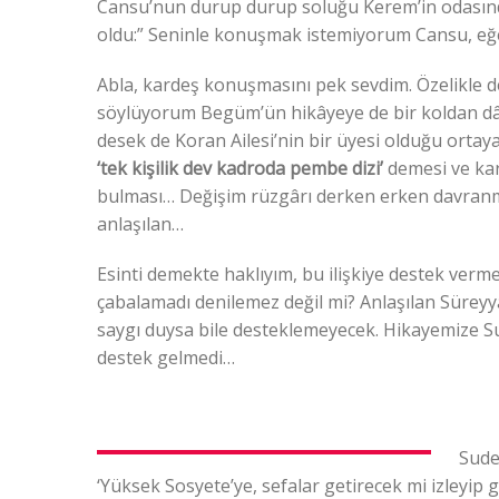
Cansu’nun durup durup soluğu Kerem’in odasınd
oldu:” Seninle konuşmak istemiyorum Cansu, eğer
Abla, kardeş konuşmasını pek sevdim. Özelikle d
söylüyorum Begüm’ün hikâyeye de bir koldan dâhi
desek de Koran Ailesi’nin bir üyesi olduğu ortaya
‘tek kişilik dev kadroda pembe dizi’
demesi ve kar
bulması… Değişim rüzgârı derken erken davranmış
anlaşılan…
Esinti demekte haklıyım, bu ilişkiye destek verme
çabalamadı denilemez değil mi? Anlaşılan Süreyy
saygı duysa bile desteklemeyecek. Hikayemize S
destek gelmedi…
Sude
‘Yüksek Sosyete’ye, sefalar getirecek mi izleyip