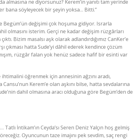
a almasına ne diyorsunuz? Kerem’in yanıtı tam yerinde
 bana söyleyecek bir şeyin yoksa… Bitti.”
e Begüm’ün değişimi çok hoşuma gidiyor. Israrla
l olmasını isterim. Gerçi ne kadar değişim rüzgârları
 çıktı. Bizim masalsı aşk olarak adlandırdığımız CanKer’e
şı çıkması hatta Sude’yi dâhil ederek kendince çözüm
ım, rüzgâr falan yok henüz sadece hafif bir esinti var
 ihtimalini öğrenmek için annesinin ağzını aradı,
a Cansu’nun Kerem’e olan aşkını bilse, hatta sevdalarına
ude’nin dahil olmasına aracı olduğuna göre Begüm’den de
… Tatlı İntikam’ın Ceyda’sı Seren Deniz Yalçın hoş gelmiş
 göreceğiz. Oyuncunun taze imajını pek sevdim, saç rengi