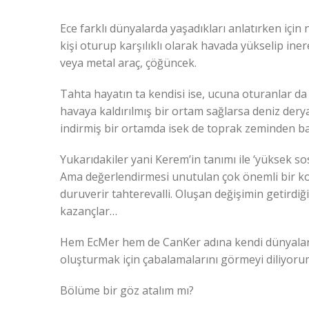
Ece farklı dünyalarda yaşadıkları anlatırken için n
kişi oturup karşılıklı olarak havada yükselip ine
veya metal araç, çöğüncek.
Tahta hayatın ta kendisi ise, ucuna oturanlar d
havaya kaldırılmış bir ortam sağlarsa deniz derya
indirmiş bir ortamda isek de toprak zeminden 
Yukarıdakiler yani Kerem’in tanımı ile ‘yüksek sosy
Ama değerlendirmesi unutulan çok önemli bir kon
duruverir tahterevalli. Oluşan değişimin getirdi
kazançlar…
Hem EcMer hem de CanKer adına kendi dünyalar
oluşturmak için çabalamalarını görmeyi diliyor
Bölüme bir göz atalım mı?