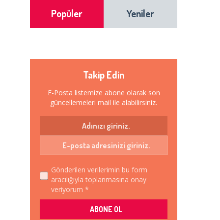
Popüler
Yeniler
Takip Edin
E-Posta listemize abone olarak son
güncellemeleri mail ile alabilirsiniz.
Gönderilen verilerimin bu form
aracılığıyla toplanmasına onay
veriyorum *