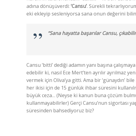
adına dönüşüverdi:
‘Cansu’
. Sürekli tekrarlıyoru
eki ekleyip sesleniyorsa sana onun değerini bili
“Sana hayatta başarılar Cansu, çıkabilir
Cansu ‘bitti’ dediği adamın yanı başına çalışmay
edebilir ki, nasıl Ece Mert’ten ayrılır ayrılmaz ye
vermek için Oliva’ya gitti. Ama bir ‘günaydın’ bi
her ikisi için de 15 günlük ihbar süresini kulla
büyük ceza… (Neyse ki kanun buna çözüm bulmuş,
kullanmayabilirler) Gerçi Cansu’nun sigortası yap
süresinden bahsediyoruz biz?