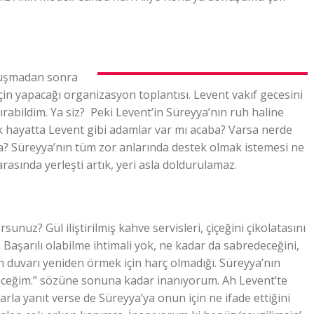
onuşmadan sonra
çin yapacağı organizasyon toplantısı. Levent vakıf gecesini
rabildim. Ya siz? Peki Levent’in Süreyya’nın ruh haline
ek hayatta Levent gibi adamlar var mı acaba? Varsa nerde
na? Süreyya’nın tüm zor anlarında destek olmak istemesi ne
 arasında yerleşti artık, yeri asla doldurulamaz.
nuz? Gül iliştirilmiş kahve servisleri, çiçeğini çikolatasını
… Başarılı olabilme ihtimali yok, ne kadar da sabredeceğini,
an duvarı yeniden örmek için harç olmadığı. Süreyya’nın
eceğim.” sözüne sonuna kadar inanıyorum. Ah Levent’te
arla yanıt verse de Süreyya’ya onun için ne ifade ettiğini