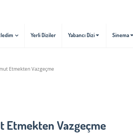
zledim
Yerli Diziler
Yabancı Dizi
Sinema
Umut Etmekten Vazgeçme
ut Etmekten Vazgeçme