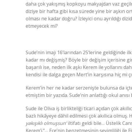
daha çok yakışmış kopkoyu makyajdan vaz geçilm
diziye bir hafta gibi kısa sürede yine bir aşkın 
olması ne kadar doğru? İzleyici onu ayrıldığı di
etmeyecek mi?
Sude’nin imajı 16’larından 25’lerine geldiğinde i
kadar mı değişmiş? Böyle bir değişim içerisine gir
başarılı ise, neden ilk aşkı Kerem ile yollarını 
kendisi ile dalga geçen Mert’in karşısına hiç mi
Kerem’in her ne kadar serzenişte bulunsa da içt
etmiştim bir yazıda. Sude’nin anlattığı okul anı
Sude ile Oliva iş birlikteliği ticari açıdan çok ak
bazlı hikâyeye dâhil edilmesi çok akıllıca olmuş. 
yakışıklı olmuşsun’
iltifatı geldi bile… Üstelik Ca
Kerem’i.”… Ece’nin benzetmesinin sevimliliği ile