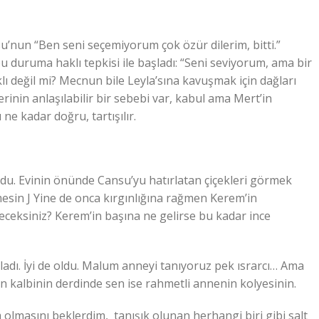
u’nun “Ben seni seçemiyorum çok özür dilerim, bitti.”
 duruma haklı tepkisi ile başladı: “Seni seviyorum, ama bir
 değil mi? Mecnun bile Leyla’sına kavuşmak için dağları
inin anlaşılabilir bir sebebi var, kabul ama Mert’in
e kadar doğru, tartışılır.
ldu. Evinin önünde Cansu’yu hatırlatan çiçekleri görmek
esin J Yine de onca kırgınlığına rağmen Kerem’in
eceksiniz? Kerem’in başına ne gelirse bu kadar ince
ıkladı. İyi de oldu. Malum anneyi tanıyoruz pek ısrarcı… Ama
kalbinin derdinde sen ise rahmetli annenin kolyesinin.
olmasını beklerdim, tanışık olunan herhangi biri gibi salt