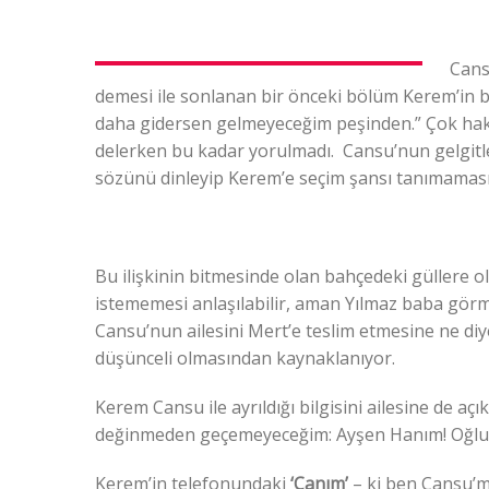
Cans
demesi ile sonlanan bir önceki bölüm Kerem’in bu
daha gidersen gelmeyeceğim peşinden.” Çok haklı
delerken bu kadar yorulmadı. Cansu’nun gelgitler
sözünü dinleyip Kerem’e seçim şansı tanımaması n
Bu ilişkinin bitmesinde olan bahçedeki güllere o
istememesi anlaşılabilir, aman Yılmaz baba görm
Cansu’nun ailesini Mert’e teslim etmesine ne diy
düşünceli olmasından kaynaklanıyor.
Kerem Cansu ile ayrıldığı bilgisini ailesine de aç
değinmeden geçemeyeceğim: Ayşen Hanım! Oğlun 
Kerem’in telefonundaki
‘Canım’
– ki ben Cansu’m 