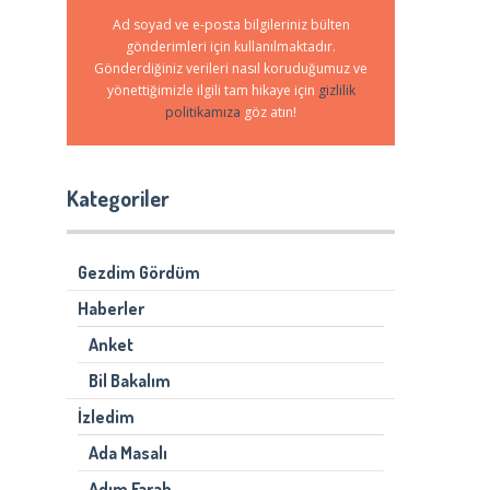
Ad soyad ve e-posta bilgileriniz bülten
gönderimleri için kullanılmaktadır.
Gönderdiğiniz verileri nasıl koruduğumuz ve
yönettiğimizle ilgili tam hikaye için
gizlilik
politikamıza
göz atın!
Kategoriler
Gezdim Gördüm
Haberler
Anket
Bil Bakalım
İzledim
Ada Masalı
Adım Farah