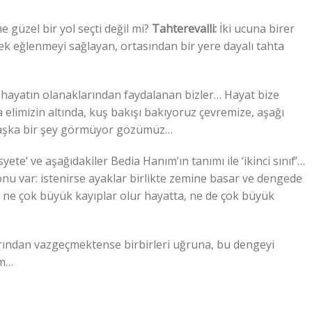
e güzel bir yol seçti değil mi?
Tahterevalli:
İki ucuna birer
rek eğlenmeyi sağlayan, ortasından bir yere dayalı tahta
a hayatın olanaklarından faydalanan bizler… Hayat bize
 elimizin altında, kuş bakışı bakıyoruz çevremize, aşağı
başka bir şey görmüyor gözümüz…
ete’ ve aşağıdakiler Bedia Hanım’ın tanımı ile ‘ikinci sınıf’…
u var: istenirse ayaklar birlikte zemine basar ve dengede
ği ne çok büyük kayıplar olur hayatta, ne de çok büyük
ından vazgeçmektense birbirleri uğruna, bu dengeyi
um…