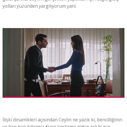
yolları yüzünden yargılıyorum yani.
İlişki dinamikleri açısından Ceylin ne yazık ki, bencilliğinin
ve hep ben bilirimci diyen kestirme giden zekâsının