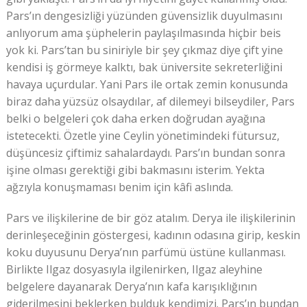
Pars’ın dengesizliği yüzünden güvensizlik duyulmasını
anlıyorum ama şüphelerin paylaşılmasında hiçbir beis
yok ki. Pars’tan bu siniriyle bir şey çıkmaz diye çift yine
kendisi iş görmeye kalktı, bak üniversite sekreterliğini
havaya uçurdular. Yani Pars ile ortak zemin konusunda
biraz daha yüzsüz olsaydılar, af dilemeyi bilseydiler, Pars
belki o belgeleri çok daha erken doğrudan ayağına
istetecekti. Özetle yine Ceylin yönetimindeki fütursuz,
düşüncesiz çiftimiz sahalardaydı. Pars’ın bundan sonra
işine olması gerektiği gibi bakmasını isterim. Yekta
ağzıyla konuşmaması benim için kâfi aslında.
Pars ve ilişkilerine de bir göz atalım. Derya ile ilişkilerinin
derinleşeceğinin göstergesi, kadının odasına girip, keskin
koku duyusunu Derya’nın parfümü üstüne kullanması.
Birlikte Ilgaz dosyasıyla ilgilenirken, Ilgaz aleyhine
belgelere dayanarak Derya’nın kafa karışıklığının
giderilmesini beklerken bulduk kendimizi. Pars’ın bundan