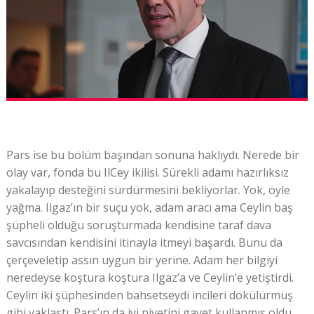
Pars ise bu bölüm başından sonuna haklıydı. Nerede bir
olay var, fonda bu IlCey ikilisi. Sürekli adamı hazırlıksız
yakalayıp desteğini sürdürmesini bekliyorlar. Yok, öyle
yağma. Ilgaz’ın bir suçu yok, adam aracı ama Ceylin baş
şüpheli olduğu soruşturmada kendisine taraf dava
savcısından kendisini itinayla itmeyi başardı. Bunu da
çerçeveletip assın uygun bir yerine. Adam her bilgiyi
neredeyse koştura koştura Ilgaz’a ve Ceylin’e yetiştirdi.
Ceylin iki şüphesinden bahsetseydi incileri dökülürmüş
gibi yaklaştı. Pars’ın da iyi niyetini gayet kullanmış oldu.