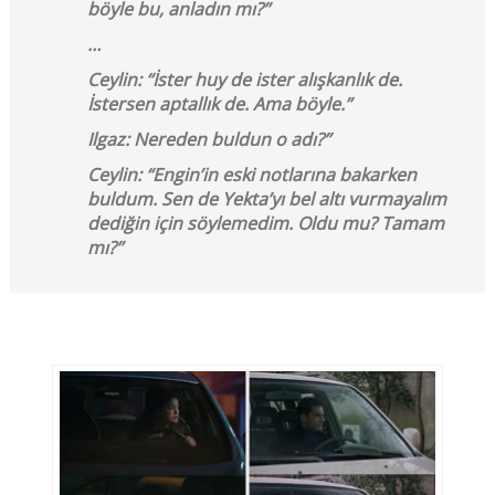
böyle bu, anladın mı?
’’
…
Ceylin:
‘‘
İster huy de ister alışkanlık de.
İstersen aptallık de. Ama böyle.
’’
Ilgaz: Nereden buldun o adı?
’’
Ceylin:
‘‘
Engin’in eski notlarına bakarken
buldum. Sen de Yekta’yı bel altı vurmayalım
dediğin için söylemedim. Oldu mu? Tamam
mı?
’’