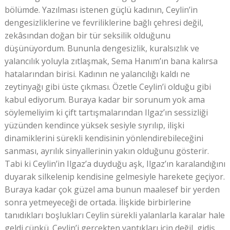
bölümde. Yazılması istenen güçlü kadının, Ceylin’in
dengesizliklerine ve fevriliklerine bağlı çehresi değil,
zekâsından doğan bir tür seksilik olduğunu
düşünüyordum. Bununla dengesizlik, kuralsızlık ve
yalancılık yoluyla zıtlaşmak, Sema Hanım’ın bana kalırsa
hatalarından birisi. Kadının ne yalancılığı kaldı ne
zeytinyağı gibi üste çıkması. Özetle Ceylin’i olduğu gibi
kabul ediyorum. Buraya kadar bir sorunum yok ama
söylemeliyim ki çift tartışmalarından Ilgaz’ın sessizliği
yüzünden kendince yüksek sesiyle sıyrılıp, ilişki
dinamiklerini sürekli kendisinin yönlendirebileceğini
sanması, ayrılık sinyallerinin yakın olduğunu gösterir.
Tabi ki Ceylin’in Ilgaz’a duyduğu aşk, Ilgaz’ın karalandığını
duyarak silkelenip kendisine gelmesiyle harekete geçiyor.
Buraya kadar çok güzel ama bunun maalesef bir yerden
sonra yetmeyeceği de ortada. İlişkide birbirlerine
tanıdıkları boşlukları Ceylin sürekli yalanlarla karalar hale
geldi çünkü. Ceylin’i gerçekten yaptıkları için değil, gidiş