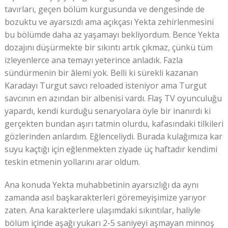
tavırları, geçen bölüm kurgusunda ve dengesinde de
bozuktu ve ayarsızdı ama açıkçası Yekta zehirlenmesini
bu bölümde daha az yaşamayı bekliyordum. Bence Yekta
dozajını düşürmekte bir sıkıntı artık çıkmaz, çünkü tüm
izleyenlerce ana temayı yeterince anladık. Fazla
sündürmenin bir âlemi yok. Belli ki sürekli kazanan
Karadayı Turgut savcı reloaded isteniyor ama Turgut
savcının en azından bir albenisi vardı. Flaş TV oyunculuğu
yapardı, kendi kurduğu senaryolara öyle bir inanırdı ki
gerçekten bundan aşırı tatmin olurdu, kafasındaki tilkileri
gözlerinden anlardım. Eğlenceliydi. Burada kulağımıza kar
suyu kaçtığı için eğlenmekten ziyade üç haftadır kendimi
teskin etmenin yollarını arar oldum.
Ana konuda Yekta muhabbetinin ayarsızlığı da aynı
zamanda asıl başkarakterleri göremeyişimize yarıyor
zaten. Ana karakterlere ulaşımdaki sıkıntılar, haliyle
bölüm içinde aşağı yukarı 2-5 saniyeyi aşmayan minnoş