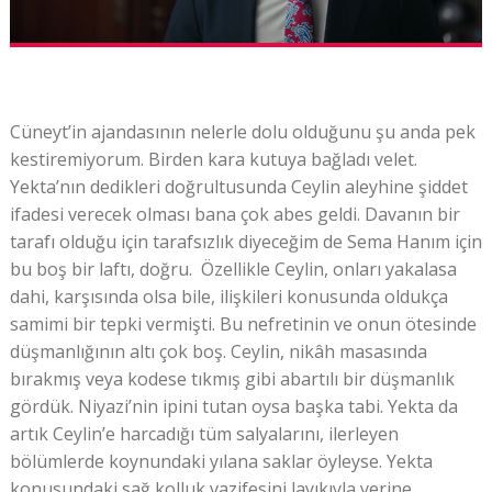
Cüneyt’in ajandasının nelerle dolu olduğunu şu anda pek
kestiremiyorum. Birden kara kutuya bağladı velet.
Yekta’nın dedikleri doğrultusunda Ceylin aleyhine şiddet
ifadesi verecek olması bana çok abes geldi. Davanın bir
tarafı olduğu için tarafsızlık diyeceğim de Sema Hanım için
bu boş bir laftı, doğru. Özellikle Ceylin, onları yakalasa
dahi, karşısında olsa bile, ilişkileri konusunda oldukça
samimi bir tepki vermişti. Bu nefretinin ve onun ötesinde
düşmanlığının altı çok boş. Ceylin, nikâh masasında
bırakmış veya kodese tıkmış gibi abartılı bir düşmanlık
gördük. Niyazi’nin ipini tutan oysa başka tabi. Yekta da
artık Ceylin’e harcadığı tüm salyalarını, ilerleyen
bölümlerde koynundaki yılana saklar öyleyse. Yekta
konusundaki sağ kolluk vazifesini layıkıyla yerine