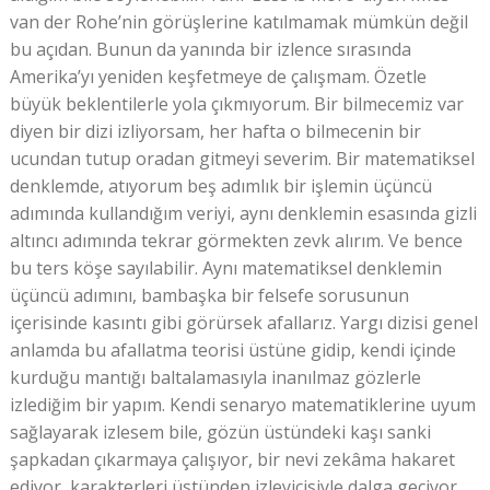
van der Rohe’nin görüşlerine katılmamak mümkün değil
bu açıdan. Bunun da yanında bir izlence sırasında
Amerika’yı yeniden keşfetmeye de çalışmam. Özetle
büyük beklentilerle yola çıkmıyorum. Bir bilmecemiz var
diyen bir dizi izliyorsam, her hafta o bilmecenin bir
ucundan tutup oradan gitmeyi severim. Bir matematiksel
denklemde, atıyorum beş adımlık bir işlemin üçüncü
adımında kullandığım veriyi, aynı denklemin esasında gizli
altıncı adımında tekrar görmekten zevk alırım. Ve bence
bu ters köşe sayılabilir. Aynı matematiksel denklemin
üçüncü adımını, bambaşka bir felsefe sorusunun
içerisinde kasıntı gibi görürsek afallarız. Yargı dizisi genel
anlamda bu afallatma teorisi üstüne gidip, kendi içinde
kurduğu mantığı baltalamasıyla inanılmaz gözlerle
izlediğim bir yapım. Kendi senaryo matematiklerine uyum
sağlayarak izlesem bile, gözün üstündeki kaşı sanki
şapkadan çıkarmaya çalışıyor, bir nevi zekâma hakaret
ediyor, karakterleri üstünden izleyicisiyle dalga geçiyor,