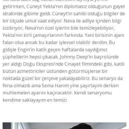
getirirken, Cüneyt Yekta’nın diplomasız olduğunun gayet
idrakinde gibime geldi. Cüneyt’in sahibi olduğu bilgiler de
bir ölçüde umut vaat ediyor. Neva ile adliye içinden bilgi
sızdırıyor, Neva’nın özel işlerini bile temizleyebiliyor,
Yekta’nın kirli çamaşırlarının farkında. Yani birisinin ajanı
falan olsa ancak bu kadar işlevsel olabilir derdim. Bu
gidişle Engin’in katili geçen haftalarda saydığımız
şüphelilerin hepsi çıkacak. Johnny Deep’in başrolünde
yer aldığı Doğu Ekspresi’nde Cinayet filmindeki gibi, katili
bütün azmettiriciler üstünden götürmüşlerse bir
noktada güzel bir çerçeve yakalayabiliriz. Bu senaryo da
fena olmazdı ama Sema Hanım yine şaşırtayım derken
muhtemelen ayarını kaçıracaktır. Kendi senaryomu
kendime saklayayım en temizi.