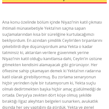
Ana konu özelinde bölüm içinde Niyazi’nin katil çıkması
ihtimali münasebetiyle Yekta’nın saçma sapan
suçlamalarından kısa bir süreliğine kurtulacağımızı
bekliyordum. En azından şimdilik Ceylin’den tırpanlarını
çekebilirdi diye düşünüyordum ama Yekta o kadar
tatminsiz ki, aktarılan verilere güvenmek yerine
Niyazi’nin katil olduğu kanıtlansa dahi, Ceylin’in üstüne
gitmekten kendisini alamayacak gibi görünüyor. Her
öfkesine sahip çıkamayan demek ki Yekta’nın radarına
katil olarak girebiliyormuş. Bu zorlama senaryonun
hiçbir yerinden öyle bir tutamıyorum ki, Yekta suçlu
olmalı dedirtmekten başka hiçbir amaç güdülmediği de
ortada. Derya’ya zevkten dört köşe olmuş şekilde
bıraktığı Ilgaz aleyhtarı belgeleri sunarken, avukatlık
dışında her şey yaptığını da gördük. Yekta ve genel