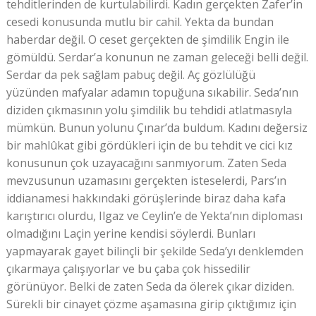
tehditlerinden de kurtulabilirdi. Kadın gerçekten Zafer’in
cesedi konusunda mutlu bir cahil. Yekta da bundan
haberdar değil. O ceset gerçekten de şimdilik Engin ile
gömüldü. Serdar’a konunun ne zaman geleceği belli değil.
Serdar da pek sağlam pabuç değil. Aç gözlülüğü
yüzünden mafyalar adamın topuğuna sıkabilir. Seda’nın
diziden çıkmasının yolu şimdilik bu tehdidi atlatmasıyla
mümkün. Bunun yolunu Çınar’da buldum. Kadını değersiz
bir mahlûkat gibi gördükleri için de bu tehdit ve cici kız
konusunun çok uzayacağını sanmıyorum. Zaten Seda
mevzusunun uzamasını gerçekten isteselerdi, Pars’ın
iddianamesi hakkındaki görüşlerinde biraz daha kafa
karıştırıcı olurdu, Ilgaz ve Ceylin’e de Yekta’nın diploması
olmadığını Laçin yerine kendisi söylerdi. Bunları
yapmayarak gayet bilinçli bir şekilde Seda’yı denklemden
çıkarmaya çalışıyorlar ve bu çaba çok hissedilir
görünüyor. Belki de zaten Seda da ölerek çıkar diziden.
Sürekli bir cinayet çözme aşamasına girip çıktığımız için