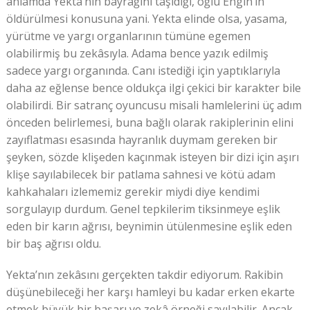
anlamda Yekta’nın bayrağını taşıdığı, oğlu Engin’in
öldürülmesi konusuna yani. Yekta elinde olsa, yasama,
yürütme ve yargı organlarının tümüne egemen
olabilirmiş bu zekâsıyla. Adama bence yazık edilmiş
sadece yargı organında. Canı istediği için yaptıklarıyla
daha az eğlense bence oldukça ilgi çekici bir karakter bile
olabilirdi. Bir satranç oyuncusu misali hamlelerini üç adım
önceden belirlemesi, buna bağlı olarak rakiplerinin elini
zayıflatması esasında hayranlık duymam gereken bir
şeyken, sözde klişeden kaçınmak isteyen bir dizi için aşırı
klişe sayılabilecek bir patlama sahnesi ve kötü adam
kahkahaları izlememiz gerekir miydi diye kendimi
sorgulayıp durdum. Genel tepkilerim tiksinmeye eşlik
eden bir karın ağrısı, beynimin ütülenmesine eşlik eden
bir baş ağrısı oldu.
Yekta’nın zekâsını gerçekten takdir ediyorum. Rakibin
düşünebileceği her karşı hamleyi bu kadar erken ekarte
etmek büyük bir başarı ve zekâ örneği sayılabilir. Ancak