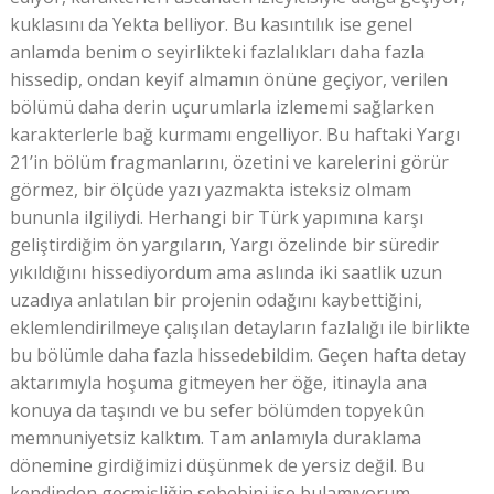
kuklasını da Yekta belliyor. Bu kasıntılık ise genel
anlamda benim o seyirlikteki fazlalıkları daha fazla
hissedip, ondan keyif almamın önüne geçiyor, verilen
bölümü daha derin uçurumlarla izlememi sağlarken
karakterlerle bağ kurmamı engelliyor. Bu haftaki Yargı
21’in bölüm fragmanlarını, özetini ve karelerini görür
görmez, bir ölçüde yazı yazmakta isteksiz olmam
bununla ilgiliydi. Herhangi bir Türk yapımına karşı
geliştirdiğim ön yargıların, Yargı özelinde bir süredir
yıkıldığını hissediyordum ama aslında iki saatlik uzun
uzadıya anlatılan bir projenin odağını kaybettiğini,
eklemlendirilmeye çalışılan detayların fazlalığı ile birlikte
bu bölümle daha fazla hissedebildim. Geçen hafta detay
aktarımıyla hoşuma gitmeyen her öğe, itinayla ana
konuya da taşındı ve bu sefer bölümden topyekûn
memnuniyetsiz kalktım. Tam anlamıyla duraklama
dönemine girdiğimizi düşünmek de yersiz değil. Bu
kendinden geçmişliğin sebebini ise bulamıyorum.