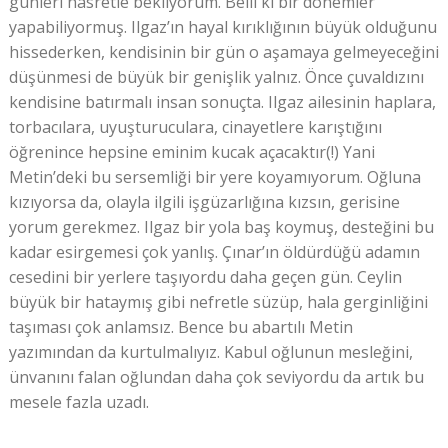
günleri hasretle bekliyorum. Belli ki bir dönemler
yapabiliyormuş. Ilgaz’ın hayal kırıklığının büyük olduğunu
hissederken, kendisinin bir gün o aşamaya gelmeyeceğini
düşünmesi de büyük bir genişlik yalnız. Önce çuvaldızını
kendisine batırmalı insan sonuçta. Ilgaz ailesinin haplara,
torbacılara, uyuşturuculara, cinayetlere karıştığını
öğrenince hepsine eminim kucak açacaktır(!) Yani
Metin’deki bu sersemliği bir yere koyamıyorum. Oğluna
kızıyorsa da, olayla ilgili işgüzarlığına kızsın, gerisine
yorum gerekmez. Ilgaz bir yola baş koymuş, desteğini bu
kadar esirgemesi çok yanlış. Çınar’ın öldürdüğü adamın
cesedini bir yerlere taşıyordu daha geçen gün. Ceylin
büyük bir hataymış gibi nefretle süzüp, hala gerginliğini
taşıması çok anlamsız. Bence bu abartılı Metin
yazımından da kurtulmalıyız. Kabul oğlunun mesleğini,
ünvanını falan oğlundan daha çok seviyordu da artık bu
mesele fazla uzadı.