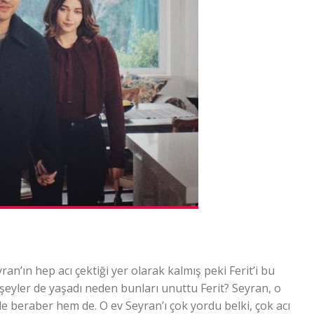
yran’ın hep acı çektiği yer olarak kalmış peki Ferit’i bu
şeyler de yaşadı neden bunları unuttu Ferit? Seyran, o
le beraber hem de. O ev Seyran’ı çok yordu belki, çok acı