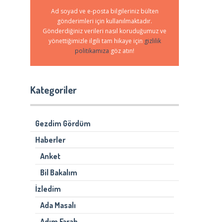
Ad soyad ve e-posta bilgileriniz bülten
gönderimleri için kullanılmaktadır.
Gönderdiğiniz verileri nasıl koruduğumuz ve
yönettiğimizle ilgili tam hikaye için
gizlilik
politikamıza
göz atın!
Kategoriler
Gezdim Gördüm
Haberler
Anket
Bil Bakalım
İzledim
Ada Masalı
Adım Farah