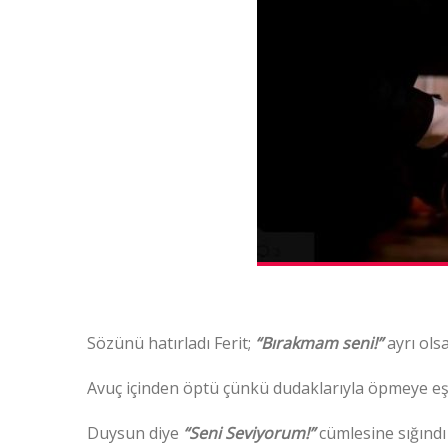
Sözünü hatırladı Ferit;
“Bırakmam seni!”
ayrı ols
Avuç içinden öptü çünkü dudaklarıyla öpmeye eş
Duysun diye
“Seni Seviyorum!”
cümlesine sığındı 