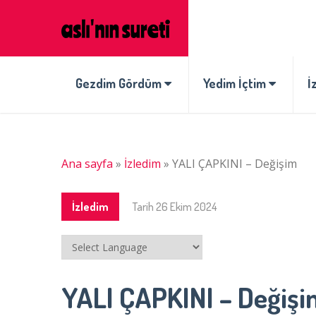
Gezdim Gördüm
Yedim İçtim
İ
Ana sayfa
»
İzledim
»
YALI ÇAPKINI – Değişim
İzledim
Tarih
26 Ekim 2024
YALI ÇAPKINI – Değişi