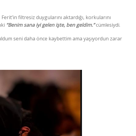
erit’in filtresiz duygularını aktardığı, korkularını
nki
“Benim sana iyi gelen işte, ben geldim.”
cümlesiydi.
uldum seni daha önce kaybettim ama yaşıyordun zarar