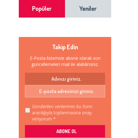
Popüler
Yeniler
Takip Edin
E-Posta listemize abone olarak son
güncellemeleri mail ile alabilirsiniz.
Gönderilen verilerimin bu form
aracılığıyla toplanmasına onay
veriyorum *