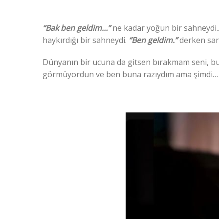
“Bak ben geldim…”
ne kadar yoğun bir sahneydi.. F
haykırdığı bir sahneydi.
“Ben geldim.”
derken sa
Dünyanın bir ucuna da gitsen bırakmam seni, b
görmüyordun ve ben buna razıydım ama şimdi…