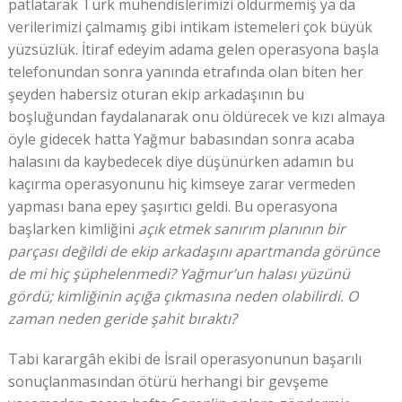
patlatarak Türk mühendislerimizi öldürmemiş ya da
verilerimizi çalmamış gibi intikam istemeleri çok büyük
yüzsüzlük. İtiraf edeyim adama gelen operasyona başla
telefonundan sonra yanında etrafında olan biten her
şeyden habersiz oturan ekip arkadaşının bu
boşluğundan faydalanarak onu öldürecek ve kızı almaya
öyle gidecek hatta Yağmur babasından sonra acaba
halasını da kaybedecek diye düşünürken adamın bu
kaçırma operasyonunu hiç kimseye zarar vermeden
yapması bana epey şaşırtıcı geldi. Bu operasyona
başlarken kimliğini
açık etmek sanırım planının bir
parçası değildi de ekip arkadaşını apartmanda görünce
de mi hiç şüphelenmedi? Yağmur’un halası yüzünü
gördü; kimliğinin açığa çıkmasına neden olabilirdi. O
zaman neden geride şahit bıraktı?
Tabi karargâh ekibi de İsrail operasyonunun başarılı
sonuçlanmasından ötürü herhangi bir gevşeme