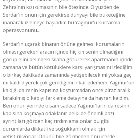
Zehra’nın kızı olmasının bile ötesinde. O yüzden de
Serdar’ın onun için gerekirse dünyayı bile bükeceğine
inanarak izlemeye başladım bu Yağmur’u kurtarma
operasyonunu…
Serdar’ın uçarak binanın önüne gelmesi korumaların
olması gereken aracın içinde hiç kimsenin olmadığını
görüp elini belindeki silaha götürerek apartmanın içinde
zamana ve bütün kötülüklere karşı yarışmasını izlediğim
o birkaç dakikada zamanında yetişebilecek mi yoksa geç
mi kaldı diyerek çok gerildiğimi inkâr edemem. Yağmur’un
kaldığı dairenin kapısına koşturmadan önce biraz aralık
bırakılmış o kapıyı fark eme detayına da hayran kaldım.
Ben onun yerinde olsam sadece Yağmur’ların dairesinin
kapısına koşmaya odaklanır belki de önemli bazı
ayrıntıları gözden kaçırırdım ama onlar bu gibi
durumlarda dikkatli ve soğukkanlı olmak için
yetiştiriliyorlar. Önünü bile görmeden onu içerde