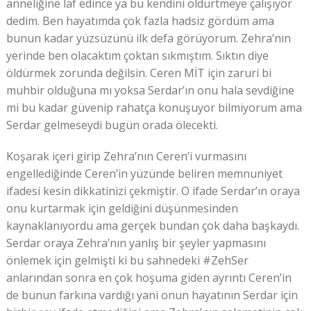
anneliğine laf edince ya bu kendini öldürtmeye çalışıyor
dedim. Ben hayatımda çok fazla hadsiz gördüm ama
bunun kadar yüzsüzünü ilk defa görüyorum. Zehra’nın
yerinde ben olacaktım çoktan sıkmıştım. Sıktın diye
öldürmek zorunda değilsin. Ceren MİT için zaruri bi
muhbir olduğuna mı yoksa Serdar’ın onu hala sevdiğine
mi bu kadar güvenip rahatça konuşuyor bilmiyorum ama
Serdar gelmeseydi bugün orada ölecekti.
Koşarak içeri girip Zehra’nın Ceren’i vurmasını
engellediğinde Ceren’in yüzünde beliren memnuniyet
ifadesi kesin dikkatinizi çekmiştir. O ifade Serdar’ın oraya
onu kurtarmak için geldiğini düşünmesinden
kaynaklanıyordu ama gerçek bundan çok daha başkaydı.
Serdar oraya Zehra’nın yanlış bir şeyler yapmasını
önlemek için gelmişti ki bu sahnedeki #ZehSer
anlarından sonra en çok hoşuma giden ayrıntı Ceren’in
de bunun farkına vardığı yani onun hayatının Serdar için