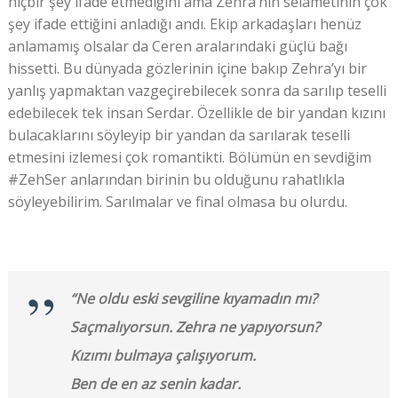
hiçbir şey ifade etmediğini ama Zehra’nın selametinin çok
şey ifade ettiğini anladığı andı. Ekip arkadaşları henüz
anlamamış olsalar da Ceren aralarındaki güçlü bağı
hissetti. Bu dünyada gözlerinin içine bakıp Zehra’yı bir
yanlış yapmaktan vazgeçirebilecek sonra da sarılıp teselli
edebilecek tek insan Serdar. Özellikle de bir yandan kızını
bulacaklarını söyleyip bir yandan da sarılarak teselli
etmesini izlemesi çok romantikti. Bölümün en sevdiğim
#ZehSer anlarından birinin bu olduğunu rahatlıkla
söyleyebilirim. Sarılmalar ve final olmasa bu olurdu.
“Ne oldu eski sevgiline kıyamadın mı?
Saçmalıyorsun. Zehra ne yapıyorsun?
Kızımı bulmaya çalışıyorum.
Ben de en az senin kadar.