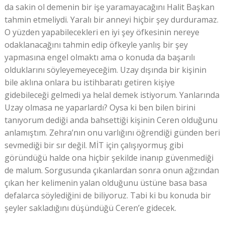
da sakin ol demenin bir işe yaramayacağını Halit Başkan
tahmin etmeliydi. Yaralı bir anneyi hiçbir şey durduramaz.
O yüzden yapabilecekleri en iyi şey öfkesinin nereye
odaklanacağını tahmin edip öfkeyle yanlış bir şey
yapmasına engel olmaktı ama o konuda da başarılı
olduklarını söyleyemeyeceğim. Uzay dışında bir kişinin
bile aklına onlara bu istihbaratı getiren kişiye
gidebileceği gelmedi ya helal demek istiyorum. Yanlarında
Uzay olmasa ne yaparlardı? Oysa ki ben bilen birini
tanıyorum dediği anda bahsettiği kişinin Ceren olduğunu
anlamıştım. Zehra’nın onu varlığını öğrendiği günden beri
sevmediği bir sır değil. MİT için çalışıyormuş gibi
göründüğü halde ona hiçbir şekilde inanıp güvenmediği
de malum. Sorgusunda çıkanlardan sonra onun ağzından
çıkan her kelimenin yalan olduğunu üstüne basa basa
defalarca söylediğini de biliyoruz. Tabi ki bu konuda bir
şeyler sakladığını düşündüğü Ceren’e gidecek.