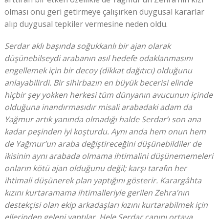
olması onu geri getirmeye çalışırken duygusal kararlar
alıp duygusal tepkiler vermesine neden oldu.
Serdar aklı başında soğukkanlı bir ajan olarak
düşünebilseydi arabanın asıl hedefe odaklanmasını
engellemek için bir decoy (dikkat dağıtıcı) olduğunu
anlayabilirdi. Bir sihirbazın en büyük becerisi elinde
hiçbir şey yokken herkesi tüm dünyanın avucunun içinde
olduğuna inandırmasıdır misali arabadaki adam da
Yağmur artık yanında olmadığı halde Serdar’ı son ana
kadar peşinden iyi koşturdu. Aynı anda hem onun hem
de Yağmur’un araba değiştireceğini düşünebildiler de
ikisinin aynı arabada olmama ihtimalini düşünememeleri
onların kötü ajan olduğunu değil; karşı tarafın her
ihtimali düşünerek plan yaptığını gösterir. Karargâhta
kızını kurtaramama ihtimalleriyle gerilen Zehra’nın
destekçisi olan ekip arkadaşları kızını kurtarabilmek için
ellerinden geleni yaptılar. Hele Serdar canını ortaya