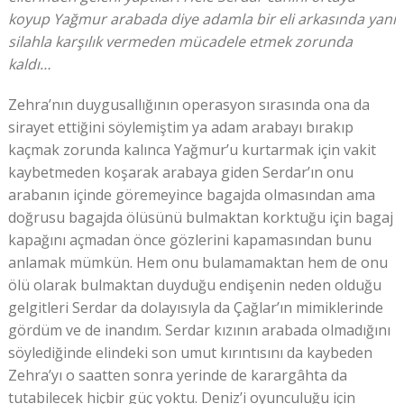
koyup Yağmur arabada diye adamla bir eli arkasında yani
silahla karşılık vermeden mücadele etmek zorunda
kaldı…
Zehra’nın duygusallığının operasyon sırasında ona da
sirayet ettiğini söylemiştim ya adam arabayı bırakıp
kaçmak zorunda kalınca Yağmur’u kurtarmak için vakit
kaybetmeden koşarak arabaya giden Serdar’ın onu
arabanın içinde göremeyince bagajda olmasından ama
doğrusu bagajda ölüsünü bulmaktan korktuğu için bagaj
kapağını açmadan önce gözlerini kapamasından bunu
anlamak mümkün. Hem onu bulamamaktan hem de onu
ölü olarak bulmaktan duyduğu endişenin neden olduğu
gelgitleri Serdar da dolayısıyla da Çağlar’ın mimiklerinde
gördüm ve de inandım. Serdar kızının arabada olmadığını
söylediğinde elindeki son umut kırıntısını da kaybeden
Zehra’yı o saatten sonra yerinde de karargâhta da
tutabilecek hiçbir güç yoktu. Deniz’i oyunculuğu için