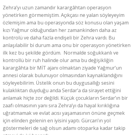
Zehra’yı uzun zamandır karargâhtan operasyon
yönetirken görmemiştim. Açıkçası ne yalan söyleyeyim
özlemişim ama bu operasyonda söz konusu olan yaşam
kızı Yağmur olduğundan her zamankinden daha az
kontrolü ve daha fazla endişeli bir Zehra vardı. Bu
anlaşılabilir bi durum ama onu bir operasyon yönetirken
ilk kez bu şekilde gördüm. Normalde soğukkanlı ve
kontrollü bir ruh halinde olur ama bu değişikliğin
karargâhta bir MİT ajanı olmaktan ziyade Yağmur’un
annesi olarak bulunuyor olmasından kaynaklandığını
söyleyebilirim. Üstelik onun bu duygusallığı sesini
kulaklıktan duyduğu anda Serdar’a da sirayet ettiğini
anlamak hiçte zor değildi. Küçük çocukların Serdar’ın bir
zaafı olmasının yanı sıra Zehra’yı da hayal kırıklığına
uğratmamak ve evlat acısı yaşamasının önüne geçmek
için elinden gelenin en iyisini yaptı. Gürcan’ın yol
göstermeleri de sağ olsun adamı otoparka kadar takip