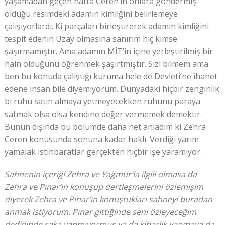
yaşamadan geçen hafta Ceren’in onlara göndermiş
olduğu resimdeki adamın kimliğini belirlemeye
çalışıyorlardı. Ki parçaları birleştirerek adamın kimliğini
tespit edenin Uzay olmasına sanırım hiç kimse
şaşırmamıştır. Ama adamın MİT’in içine yerleştirilmiş bir
hain olduğunu öğrenmek şaşırtmıştır. Sizi bilmem ama
ben bu konuda çalıştığı kuruma hele de Devleti’ne ihanet
edene insan bile diyemiyorum. Dünyadaki hiçbir zenginlik
bi ruhu satın almaya yetmeyecekken ruhunu paraya
satmak olsa olsa kendine değer vermemek demektir.
Bunun dışında bu bölümde daha net anladım ki Zehra
Ceren konusunda sonuna kadar haklı. Verdiği yarım
yamalak istihbaratlar gerçekten hiçbir işe yaramıyor.
Sahnenin içeriği Zehra ve Yağmur’la ilgili olmasa da
Zehra ve Pınar’ın konuşup dertleşmelerini özlemişim
diyerek Zehra ve Pınar’ın konuştukları sahneyi buradan
anmak istiyorum. Pınar gittiğinde seni özleyeceğim
dediğinde şaka yapmıyormuş ya da kibarlık yapmaya da