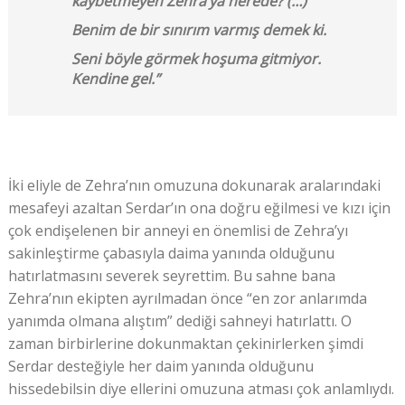
kaybetmeyen Zehra’ya nerede? (…)
Benim de bir sınırım varmış demek ki.
Seni böyle görmek hoşuma gitmiyor.
Kendine gel.”
İki eliyle de Zehra’nın omuzuna dokunarak aralarındaki
mesafeyi azaltan Serdar’ın ona doğru eğilmesi ve kızı için
çok endişelenen bir anneyi en önemlisi de Zehra’yı
sakinleştirme çabasıyla daima yanında olduğunu
hatırlatmasını severek seyrettim. Bu sahne bana
Zehra’nın ekipten ayrılmadan önce “en zor anlarımda
yanımda olmana alıştım” dediği sahneyi hatırlattı. O
zaman birbirlerine dokunmaktan çekinirlerken şimdi
Serdar desteğiyle her daim yanında olduğunu
hissedebilsin diye ellerini omuzuna atması çok anlamlıydı.