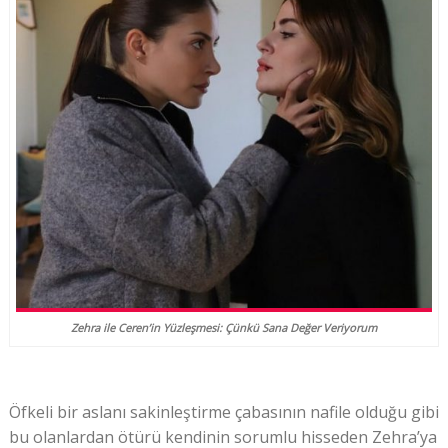
Zehra ile Ceren’in Yüzleşmesi: Çünkü Sana Değer Veriyorum
Öfkeli bir aslanı sakinleştirme çabasının nafile olduğu gibi
bu olanlardan ötürü kendinin sorumlu hisseden Zehra’ya