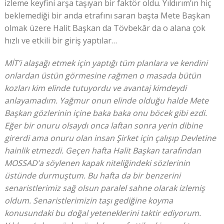
izleme keyfini arşa taşıyan bir faktör oldu. Yıldırım’ın hiç
beklemediği bir anda etrafını saran başta Mete Başkan
olmak üzere Halit Başkan da Tövbekâr da o alana çok
hızlı ve etkili bir giriş yaptılar…
MİT’i alaşağı etmek için yaptığı tüm planlara ve kendini
onlardan üstün görmesine rağmen o masada bütün
kozları kim elinde tutuyordu ve avantaj kimdeydi
anlayamadım. Yağmur onun elinde olduğu halde Mete
Başkan gözlerinin içine baka baka onu böcek gibi ezdi.
Eğer bir onuru olsaydı onca laftan sonra yerin dibine
girerdi ama onuru olan insan Şirket için çalışıp Devletine
hainlik etmezdi. Geçen hafta Halit Başkan tarafından
MOSSAD’a söylenen kapak niteliğindeki sözlerinin
üstünde durmuştum. Bu hafta da bir benzerini
senaristlerimiz sağ olsun paralel sahne olarak izlemiş
oldum. Senaristlerimizin taşı gediğine koyma
konusundaki bu doğal yeteneklerini taktir ediyorum.