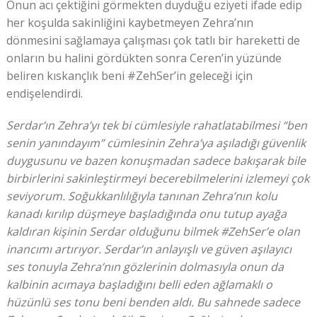
Onun acı çektiğini görmekten duyduğu eziyeti ifade edip
her koşulda sakinliğini kaybetmeyen Zehra’nın
dönmesini sağlamaya çalışması çok tatlı bir hareketti de
onların bu halini gördükten sonra Ceren’in yüzünde
beliren kıskançlık beni #ZehSer’in geleceği için
endişelendirdi.
Serdar’ın Zehra’yı tek bi cümlesiyle rahatlatabilmesi “ben
senin yanındayım” cümlesinin Zehra’ya aşıladığı güvenlik
duygusunu ve bazen konuşmadan sadece bakışarak bile
birbirlerini sakinleştirmeyi becerebilmelerini izlemeyi çok
seviyorum. Soğukkanlılığıyla tanınan Zehra’nın kolu
kanadı kırılıp düşmeye başladığında onu tutup ayağa
kaldıran kişinin Serdar olduğunu bilmek #ZehSer’e olan
inancımı artırıyor. Serdar’ın anlayışlı ve güven aşılayıcı
ses tonuyla Zehra’nın gözlerinin dolmasıyla onun da
kalbinin acımaya başladığını belli eden ağlamaklı o
hüzünlü ses tonu beni benden aldı. Bu sahnede sadece