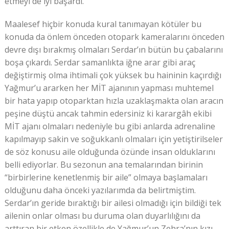
etmeyi de iyi başardı.
Maalesef hiçbir konuda kural tanımayan kötüler bu
konuda da önlem önceden otopark kameralarını önceden
devre dışı bırakmış olmaları Serdar’ın bütün bu çabalarını
boşa çıkardı. Serdar samanlıkta iğne arar gibi araç
değiştirmiş olma ihtimali çok yüksek bu haininin kaçırdığı
Yağmur’u ararken her MİT ajanının yapması muhtemel
bir hata yapıp otoparktan hızla uzaklaşmakta olan aracın
peşine düştü ancak tahmin edersiniz ki karargâh ekibi
MİT ajanı olmaları nedeniyle bu gibi anlarda adrenaline
kapılmayıp sakin ve soğukkanlı olmaları için yetiştirilseler
de söz konusu aile olduğunda özünde insan olduklarını
belli ediyorlar. Bu sezonun ana temalarından birinin
“birbirlerine kenetlenmiş bir aile” olmaya başlamaları
olduğunu daha önceki yazılarımda da belirtmiştim.
Serdar’ın geride bıraktığı bir ailesi olmadığı için bildiği tek
ailenin onlar olması bu duruma olan duyarlılığını da
arttıran bir etken özellikle de Yağmur’un Zehra’nın kızı