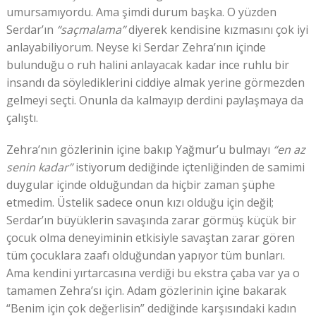
umursamıyordu. Ama şimdi durum başka. O yüzden
Serdar’ın
“saçmalama”
diyerek kendisine kızmasını çok iyi
anlayabiliyorum. Neyse ki Serdar Zehra’nın içinde
bulunduğu o ruh halini anlayacak kadar ince ruhlu bir
insandı da söylediklerini ciddiye almak yerine görmezden
gelmeyi seçti. Onunla da kalmayıp derdini paylaşmaya da
çalıştı.
Zehra’nın gözlerinin içine bakıp Yağmur’u bulmayı
“en az
senin kadar”
istiyorum dediğinde içtenliğinden de samimi
duygular içinde olduğundan da hiçbir zaman şüphe
etmedim. Üstelik sadece onun kızı olduğu için değil;
Serdar’ın büyüklerin savaşında zarar görmüş küçük bir
çocuk olma deneyiminin etkisiyle savaştan zarar gören
tüm çocuklara zaafı olduğundan yapıyor tüm bunları.
Ama kendini yırtarcasına verdiği bu ekstra çaba var ya o
tamamen Zehra’sı için. Adam gözlerinin içine bakarak
“Benim için çok değerlisin” dediğinde karşısındaki kadın