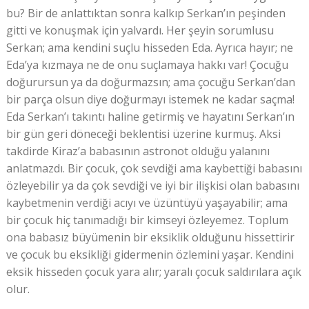
bu? Bir de anlattıktan sonra kalkıp Serkan’ın peşinden
gitti ve konuşmak için yalvardı. Her şeyin sorumlusu
Serkan; ama kendini suçlu hisseden Eda. Ayrıca hayır; ne
Eda’ya kızmaya ne de onu suçlamaya hakkı var! Çocuğu
doğurursun ya da doğurmazsın; ama çocuğu Serkan’dan
bir parça olsun diye doğurmayı istemek ne kadar saçma!
Eda Serkan’ı takıntı haline getirmiş ve hayatını Serkan’ın
bir gün geri döneceği beklentisi üzerine kurmuş. Aksi
takdirde Kiraz’a babasının astronot olduğu yalanını
anlatmazdı. Bir çocuk, çok sevdiği ama kaybettiği babasını
özleyebilir ya da çok sevdiği ve iyi bir ilişkisi olan babasını
kaybetmenin verdiği acıyı ve üzüntüyü yaşayabilir; ama
bir çocuk hiç tanımadığı bir kimseyi özleyemez. Toplum
ona babasız büyümenin bir eksiklik olduğunu hissettirir
ve çocuk bu eksikliği gidermenin özlemini yaşar. Kendini
eksik hisseden çocuk yara alır; yaralı çocuk saldırılara açık
olur.