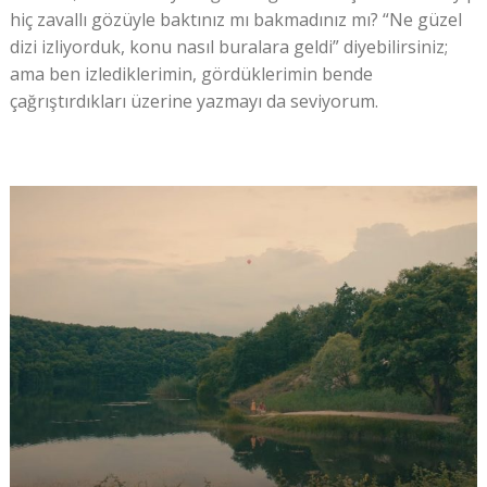
hiç zavallı gözüyle baktınız mı bakmadınız mı? “Ne güzel
dizi izliyorduk, konu nasıl buralara geldi” diyebilirsiniz;
ama ben izlediklerimin, gördüklerimin bende
çağrıştırdıkları üzerine yazmayı da seviyorum.