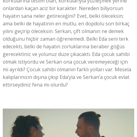
korkularına teslim olan, korkularıyla yüzleşmek yerine
onlardan kaçan aciz bir karakter. Nereden biliyorsun
hayatın sana neler getireceğini? Evet, belki öleceksin;
ama belki de hayatının en mutlu, en dopdolu son birkaç
yılını geçirip öleceksin. Serkan, çift olmanın ne demek
olduğunu hiçbir zaman öğrenemedi. Belki Eda seni terk
edecekti, belki de hayatın zorluklarına beraber göğüs
gerecektiniz ve yolunuz düze çıkacaktı. Eda çocuk sahibi
olmak istiyordu ve Serkan ona çocuk veremeyeceği için
mi ayrıldı? Çocuk sahibi olmanın farklı yolları var. Mesela
kalıplarınızın dışına çıkıp Eda‘yla ve Serkan’a çocuk evlat
ettirseydiniz fena mı olurdu?