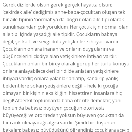
Gerek dizilerde olsun gerek gerçek hayatta olsun;
‘çekirdek aile’ dediğimiz anne-baba-çocuktan oluşan tek
bir aile tipinin ‘normal’ ya da ‘doğru’ olan aile tipi olarak
sunulmasından çok yoruldum. Her çocuk için normal olan
aile tipi içinde yaşadığı aile tipidir. Çocukların babaya
değil, şefkatli ve sevgi dolu yetişkinlere ihtiyacı vardır.
Çocukların onlara inanan ve onların duygularını ve
düşüncelerini ciddiye alan yetişkinlere ihtiyacı vardır.
Çocukların onları bir birey olarak görüp her türlü konuyu
onlara anlayabilecekleri bir dilde anlatan yetişkinlere
ihtiyacı vardır; onlara yalanlar anlatıp, kandırıp yanlış
beklentilere sokan yetişkinlere değil – hele ki çocuğa
olmayan bir kişinin eksikliğini hissettiren insanlara hiç
değil! Ataerkil toplumlarda baba otorite demektir; yani
toplumda babasız büyüyen çocuğun otoritesiz
büyüyeceği ve otoriteden yoksun büyüyen çocuktan da
bir cacık olmayacağı algısı vardır. Şimdi bir düşünün
bakalım; babasız büyüdüğünü öğrendiniz çocuklara acıyıp