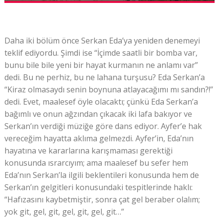
Daha iki bölüm önce Serkan Eda’ya yeniden denemeyi
teklif ediyordu. Şimdi ise “İçimde saatli bir bomba var,
bunu bile bile yeni bir hayat kurmanın ne anlamı var”
dedi. Bu ne perhiz, bu ne lahana turşusu? Eda Serkan’a
“Kiraz olmasaydı senin boynuna atlayacağımı mı sandın?!”
dedi. Evet, maalesef öyle olacaktı; çünkü Eda Serkan’a
bağımlı ve onun ağzından çıkacak iki lafa bakıyor ve
Serkan’ın verdiği müziğe göre dans ediyor. Ayfer’e hak
vereceğim hayatta aklıma gelmezdi. Ayfer’in, Eda’nın
hayatına ve kararlarına karışmaması gerektiği
konusunda ısrarcıyım; ama maalesef bu sefer hem
Eda’nın Serkan’la ilgili beklentileri konusunda hem de
Serkan’ın gelgitleri konusundaki tespitlerinde haklı:
“Hafızasını kaybetmiştir, sonra çat gel beraber olalım;
yok git, gel, git, gel, git, gel, git…”