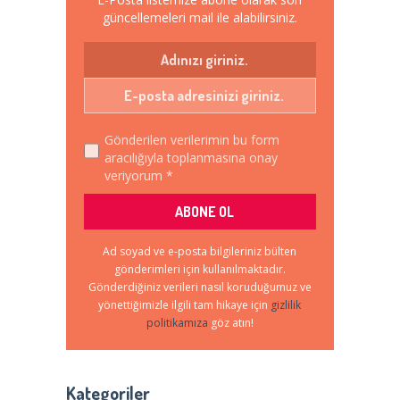
güncellemeleri mail ile alabilirsiniz.
Gönderilen verilerimin bu form
aracılığıyla toplanmasına onay
veriyorum *
Ad soyad ve e-posta bilgileriniz bülten
gönderimleri için kullanılmaktadır.
Gönderdiğiniz verileri nasıl koruduğumuz ve
yönettiğimizle ilgili tam hikaye için
gizlilik
politikamıza
göz atın!
Kategoriler