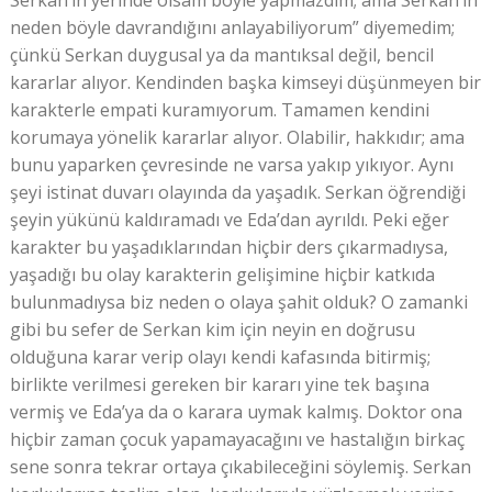
Serkan’ın yerinde olsam böyle yapmazdım; ama Serkan’ın
neden böyle davrandığını anlayabiliyorum” diyemedim;
çünkü Serkan duygusal ya da mantıksal değil, bencil
kararlar alıyor. Kendinden başka kimseyi düşünmeyen bir
karakterle empati kuramıyorum. Tamamen kendini
korumaya yönelik kararlar alıyor. Olabilir, hakkıdır; ama
bunu yaparken çevresinde ne varsa yakıp yıkıyor. Aynı
şeyi istinat duvarı olayında da yaşadık. Serkan öğrendiği
şeyin yükünü kaldıramadı ve Eda’dan ayrıldı. Peki eğer
karakter bu yaşadıklarından hiçbir ders çıkarmadıysa,
yaşadığı bu olay karakterin gelişimine hiçbir katkıda
bulunmadıysa biz neden o olaya şahit olduk? O zamanki
gibi bu sefer de Serkan kim için neyin en doğrusu
olduğuna karar verip olayı kendi kafasında bitirmiş;
birlikte verilmesi gereken bir kararı yine tek başına
vermiş ve Eda’ya da o karara uymak kalmış. Doktor ona
hiçbir zaman çocuk yapamayacağını ve hastalığın birkaç
sene sonra tekrar ortaya çıkabileceğini söylemiş. Serkan