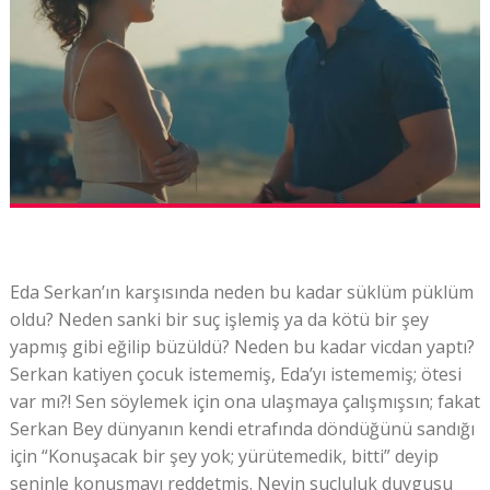
Eda Serkan’ın karşısında neden bu kadar süklüm püklüm
oldu? Neden sanki bir suç işlemiş ya da kötü bir şey
yapmış gibi eğilip büzüldü? Neden bu kadar vicdan yaptı?
Serkan katiyen çocuk istememiş, Eda’yı istememiş; ötesi
var mı?! Sen söylemek için ona ulaşmaya çalışmışsın; fakat
Serkan Bey dünyanın kendi etrafında döndüğünü sandığı
için “Konuşacak bir şey yok; yürütemedik, bitti” deyip
seninle konuşmayı reddetmiş. Neyin suçluluk duygusu