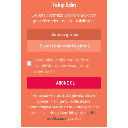
Takip Edin
E-Posta listemize abone olarak son
güncellemeleri mail ile alabilirsiniz.
Gönderilen verilerimin bu form
aracılığıyla toplanmasına onay
veriyorum *
Ad soyad ve e-posta bilgileriniz bülten
gönderimleri için kullanılmaktadır.
Gönderdiğiniz verileri nasıl koruduğumuz ve
yönettiğimizle ilgili tam hikaye için
gizlilik
politikamıza
göz atın!