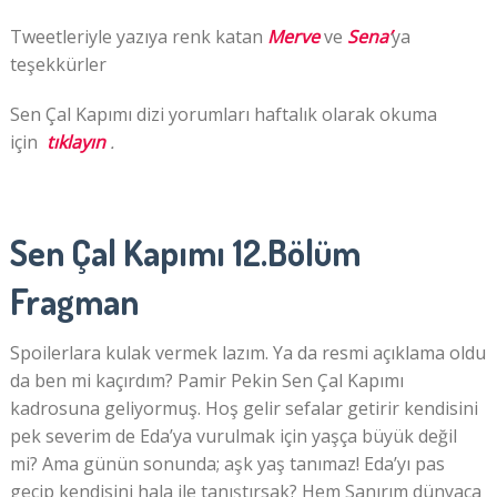
Tweetleriyle yazıya renk katan
Merve
ve
Sena’
ya
teşekkürler
Sen Çal Kapımı dizi yorumları haftalık olarak okuma
için
tıklayın
.
Sen Çal Kapımı 12.Bölüm
Fragman
Spoilerlara kulak vermek lazım. Ya da resmi açıklama oldu
da ben mi kaçırdım? Pamir Pekin Sen Çal Kapımı
kadrosuna geliyormuş. Hoş gelir sefalar getirir kendisini
pek severim de Eda’ya vurulmak için yaşça büyük değil
mi? Ama günün sonunda; aşk yaş tanımaz! Eda’yı pas
geçip kendisini hala ile tanıştırsak? Hem Sanırım dünyaca