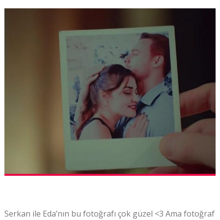
Serkan ile Eda’nın bu fotoğrafı çok güzel <3 Ama fotoğraf