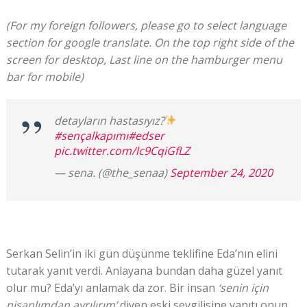
(For my foreign followers, please go to select language
section for google translate. On the top right side of the
screen for desktop, Last line on the hamburger menu
bar for mobile)
detayların hastasıyız?
#sençalkapımı
#edser
pic.twitter.com/lc9CqiGfLZ
— sena. (@the_senaa)
September 24, 2020
Serkan Selin’in iki gün düşünme teklifine Eda’nın elini
tutarak yanıt verdi. Anlayana bundan daha güzel yanıt
olur mu? Eda’yı anlamak da zor. Bir insan
‘senin için
nişanlımdan ayrılırım’
diyen eski sevgilisine yanıtı onun