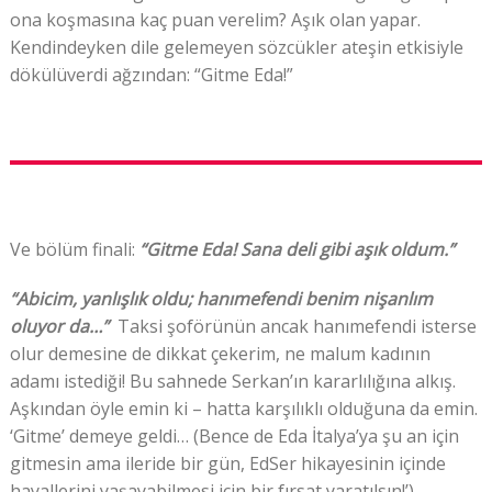
ona koşmasına kaç puan verelim? Aşık olan yapar.
Kendindeyken dile gelemeyen sözcükler ateşin etkisiyle
dökülüverdi ağzından: “Gitme Eda!”
Ve bölüm finali:
“Gitme Eda! Sana deli gibi aşık oldum.”
“Abicim, yanlışlık oldu; hanımefendi benim nişanlım
oluyor da…”
Taksi şoförünün ancak hanımefendi isterse
olur demesine de dikkat çekerim, ne malum kadının
adamı istediği! Bu sahnede Serkan’ın kararlılığına alkış.
Aşkından öyle emin ki – hatta karşılıklı olduğuna da emin.
‘Gitme’ demeye geldi… (Bence de Eda İtalya’ya şu an için
gitmesin ama ileride bir gün, EdSer hikayesinin içinde
hayallerini yaşayabilmesi için bir fırsat yaratılsın!’)