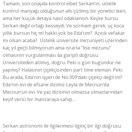
Tamam, son onayda kontrol elbet Serkan’ın, üstelik
kontrol manyağı olduğunun altı çizilmiş bir yönetici iken,
ama her küçük detaya nasıl odaklansın. Keşke bursu
Serkan değil ortağı kesseydi. Ve sormam gerek; üç koca
yıllık bursun hiç mi hakkı yok be Eda’cım? Azıcık vefakar
mı olsan acaba? Üstelik üniversite mezuniyeti üzerinden
kaç yıl geçti bilmiyorum ama ısrarla “lise mezunu”
olmasının vurgulanması da garipti doğrusu.
Üniversiteden atılmış, doğru. Peki o gün bugündür ne
yapmış? Halasının çiçekçisinden part time eleman. Peki.
Bu arada, Eda’nın işyeri de No:309’daki çiçekçi değil mi?
Eda’nın evi de efsane dizimiz Leyla ile Mecnun’da
Mecnun’un evi. Ve yaz dizisinin olmazsa olmazlarından
keyif verici bir manzaraya sahip…
Serkan astronomi ile ilgilenmesi ilginç bir ilgi doğrusu.