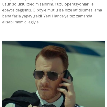
uzun soluklu izledim sanırım. Yüzü operasyonlar ile
epeyce değişmiş. O böyle mutlu ise bize laf düşmez, ama
bana fazla yapay geldi. Yeni Hande’ye tez zamanda
alışabilmem dileğiyle…