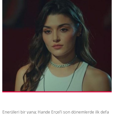
Enerjileri bir yana; Hande Erçel’i son dönemlerde ilk defa