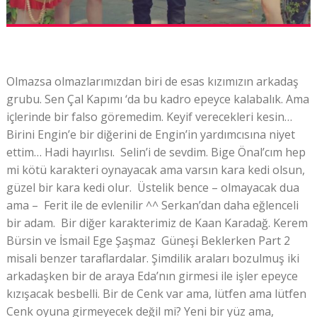
Olmazsa olmazlarımızdan biri de esas kızımızın arkadaş
grubu. Sen Çal Kapımı ‘da bu kadro epeyce kalabalık. Ama
içlerinde bir falso göremedim. Keyif verecekleri kesin…
Birini Engin’e bir diğerini de Engin’in yardımcısına niyet
ettim… Hadi hayırlısı. Selin’i de sevdim. Bige Önal’cım hep
mi kötü karakteri oynayacak ama varsın kara kedi olsun,
güzel bir kara kedi olur. Üstelik bence – olmayacak dua
ama – Ferit ile de evlenilir ^^ Serkan’dan daha eğlenceli
bir adam. Bir diğer karakterimiz de Kaan Karadağ. Kerem
Bürsin ve İsmail Ege Şaşmaz Güneşi Beklerken Part 2
misali benzer taraflardalar. Şimdilik araları bozulmuş iki
arkadaşken bir de araya Eda’nın girmesi ile işler epeyce
kızışacak besbelli. Bir de Cenk var ama, lütfen ama lütfen
Cenk oyuna girmeyecek değil mi? Yeni bir yüz ama,