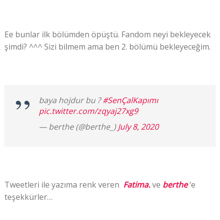
Ee bunlar ilk bölümden öpüştü. Fandom neyi bekleyecek
şimdi? ^^^ Sizi bilmem ama ben 2. bölümü bekleyeceğim.
baya hojdur bu ?
#SenÇalKapımı
pic.twitter.com/zqyaj27xg9
— berthe (@berthe_)
July 8, 2020
Tweetleri ile yazıma renk veren
Fatima.
ve
berthe
‘e
teşekkürler…