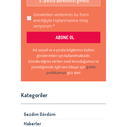
Gönderilen verilerimin bu form
aracılığıyla toplanmasına onay
veriyorum *
Ad soyad ve e-posta bilgileriniz bülten
gönderimleri için kullanılmaktadır.
Gönderdiğiniz verileri nasıl koruduğumuz ve
yönettiğimizle ilgili tam hikaye için
gizlilik
politikamıza
göz atın!
Kategoriler
Gezdim Gördüm
Haberler