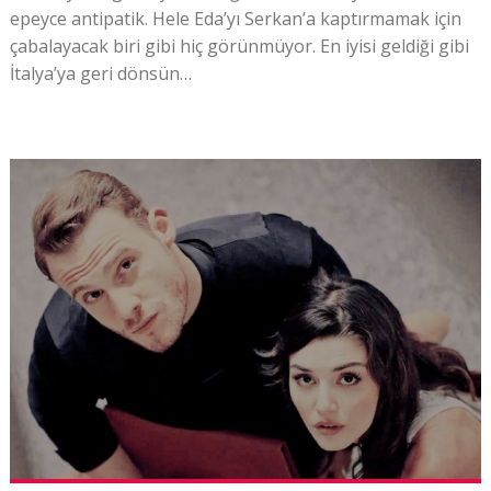
epeyce antipatik. Hele Eda’yı Serkan’a kaptırmamak için
çabalayacak biri gibi hiç görünmüyor. En iyisi geldiği gibi
İtalya’ya geri dönsün…