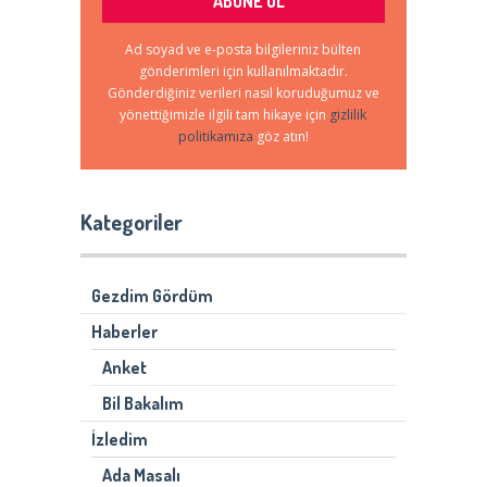
Ad soyad ve e-posta bilgileriniz bülten
gönderimleri için kullanılmaktadır.
Gönderdiğiniz verileri nasıl koruduğumuz ve
yönettiğimizle ilgili tam hikaye için
gizlilik
politikamıza
göz atın!
Kategoriler
Gezdim Gördüm
Haberler
Anket
Bil Bakalım
İzledim
Ada Masalı