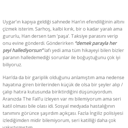
Uygar’ın kapıya geldiği sahnede Han’ın efendiliğinin altını
çizmek isterim. Sarhoş, kalbi kırık, bir o kadar yaralı ama
gururlu, Han dersen tam ‘paşa’. Taksiye parasını verip
onu evine gönderdi. Gönderirken
“demek parayla her
şeyi hallediyorsun”
lafı yedi ama tüm hikayeyi bilen bizler
paranın halledemediği sorunlar ile boğuştuğunu çok iyi
biliyoruz.
Han’da da bir gariplik olduğunu anlamıştım ama nedense
hayatına giren birilerinden küçük de olsa bir şeyler alıp /
çalıp hatıra kutusunda biriktirdiğini düşünüyordum.
Aranızda The Fall’u izleyen var mı bilemiyorum ama seri
katil olması bile olası idi. Sosyal medyada hastalığının
tanımını görünce şaşırdım açıkçası. Fazla İngiliz polisiyesi
izlediğimden midir bilemiyorum, seri katilliği daha çok
yakıştırmıştım.