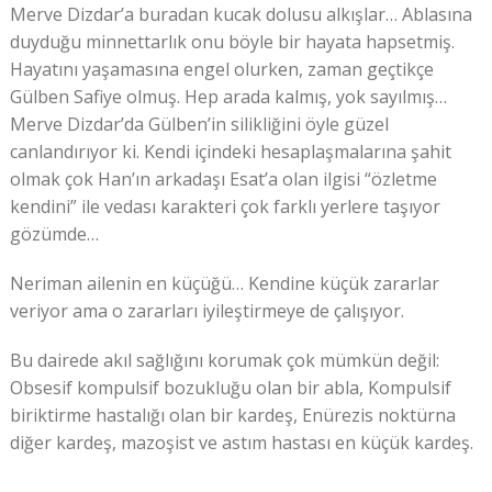
Merve Dizdar’a buradan kucak dolusu alkışlar… Ablasına
duyduğu minnettarlık onu böyle bir hayata hapsetmiş.
Hayatını yaşamasına engel olurken, zaman geçtikçe
Gülben Safiye olmuş. Hep arada kalmış, yok sayılmış…
Merve Dizdar’da Gülben’in silikliğini öyle güzel
canlandırıyor ki. Kendi içindeki hesaplaşmalarına şahit
olmak çok Han’ın arkadaşı Esat’a olan ilgisi “özletme
kendini” ile vedası karakteri çok farklı yerlere taşıyor
gözümde…
Neriman ailenin en küçüğü… Kendine küçük zararlar
veriyor ama o zararları iyileştirmeye de çalışıyor.
Bu dairede akıl sağlığını korumak çok mümkün değil:
Obsesif kompulsif bozukluğu olan bir abla, Kompulsif
biriktirme hastalığı olan bir kardeş, Enürezis noktürna
diğer kardeş, mazoşist ve astım hastası en küçük kardeş.