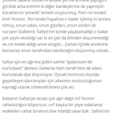
Şimdilik sadece Gülben’e ablalık yerine annelik yaptığını
gördük ama eminim ki diğer kardeşlerine de yapmıştır.
Karakterini ‘annelik’ temelli oluşturmuş. Peki rol modeli
kim? Annesi. Rol model hayatına o kadar işlemiş ki annesi
olmuş, onun odası, onun giysileri, onun sözleri ile
vuruyor Gülben’e. Safiye’nin içinde yaşayamadığı o kadar
çok şeyin eksikliği var ki en çok da dilinden düşüremediği
ve rol model aldığı anne sevgisi… Zaman içinde annesine
benzerse onun tarafından sevileceğini düşünmüş olmalı…
Safiye için en ağrıma giden sahne “gebersem de
kurtulsam” demesi. Geberse hem kendi hem de ailesi
kurtulacak diye düşünüyor. Oysaki kontrolü dışında
geçekleşen davranışları için ailesinin mutsuzluğunun
kaynağı olarak nitelendirilmesi çok acı.
Babanın Safiye’ye cezası çok ağır değil mi? Kızının
rahatsızlığını biliyorsun, sırf başka bir şeye odaklanıp
evdekileri rahat bıraksın diye istediği şeye bak. Safiye’nin