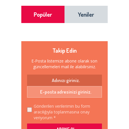
Popüler
Yeniler
Takip Edin
E-Posta listemize abone olarak son
güncellemeleri mail ile alabilirsiniz.
Gönderilen verilerimin bu form
aracılığıyla toplanmasına onay
veriyorum *