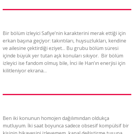
Bir bölüm izleyici Safiye’nin karakterini merak ettiği için
erkan başına geçiyor: takıntıları, huysuzlukları, kendine
ve ailesine çektirdiği eziyet… Bu grubu bölüm süresi
içinde büyük yer tutan aşk konuları sıkıyor. Bir bölüm
izleyici ise fandom olmuş bile, İnci ile Han’ın enerjisi için
kilitleniyor ekrana…
Ben iki konunun homojen dağılımından oldukça
mutluyum. İki saat boyunca sadece obsesif kompülsif bir
kişinin hikayesini izleyemem, kanal değiştirme tuşuna