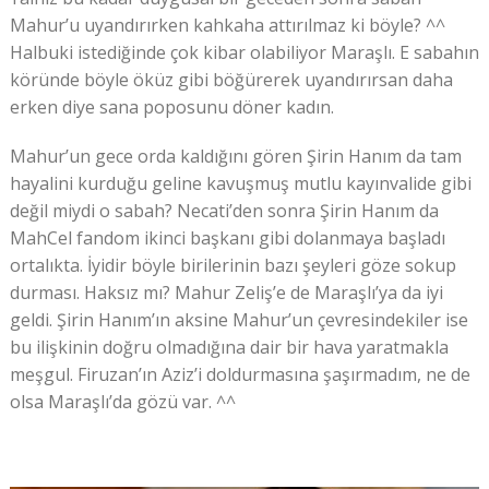
Mahur’u uyandırırken kahkaha attırılmaz ki böyle? ^^
Halbuki istediğinde çok kibar olabiliyor Maraşlı. E sabahın
köründe böyle öküz gibi böğürerek uyandırırsan daha
erken diye sana poposunu döner kadın.
Mahur’un gece orda kaldığını gören Şirin Hanım da tam
hayalini kurduğu geline kavuşmuş mutlu kayınvalide gibi
değil miydi o sabah? Necati’den sonra Şirin Hanım da
MahCel fandom ikinci başkanı gibi dolanmaya başladı
ortalıkta. İyidir böyle birilerinin bazı şeyleri göze sokup
durması. Haksız mı? Mahur Zeliş’e de Maraşlı’ya da iyi
geldi. Şirin Hanım’ın aksine Mahur’un çevresindekiler ise
bu ilişkinin doğru olmadığına dair bir hava yaratmakla
meşgul. Firuzan’ın Aziz’i doldurmasına şaşırmadım, ne de
olsa Maraşlı’da gözü var. ^^