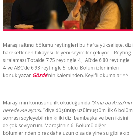
Maraşlı altıncı bölümü r
eytingleri bu hafta yükselişte, dizi
hareketlenen hikayesi ile yeni seyirciler çekiyor…
Reyting
sıralaması Totalde 7.75 reytingle 4., AB’de 6.80 reytingle
4. ve ABC’de 6.93 reytingle 5. oldu.
Bölüm izlenimleri
konuk yazar
Gözde
‘nin kaleminden. Keyifli okumalar ^^
Maraşlı’nın konusunu ilk okuduğumda
“Ama bu Arıza’nın
neredeyse aynısı.”
diye düşünüp üzülmüştüm. İlk 6 bölüm
sonrası söyleyebilirim ki iki dizi bambaşka ve ben ikisini
de çok seviyorum. Maraşlı’nın 6. Bölümü diğer
bölümlerinden biraz daha uzun olsa da yine su gibi akıp