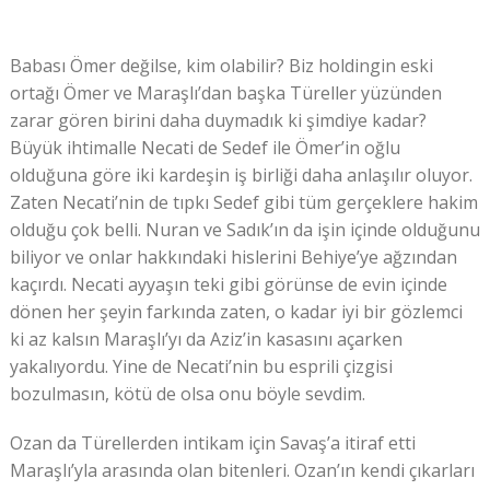
Babası Ömer değilse, kim olabilir? Biz holdingin eski
ortağı Ömer ve Maraşlı’dan başka Türeller yüzünden
zarar gören birini daha duymadık ki şimdiye kadar?
Büyük ihtimalle Necati de Sedef ile Ömer’in oğlu
olduğuna göre iki kardeşin iş birliği daha anlaşılır oluyor.
Zaten Necati’nin de tıpkı Sedef gibi tüm gerçeklere hakim
olduğu çok belli. Nuran ve Sadık’ın da işin içinde olduğunu
biliyor ve onlar hakkındaki hislerini Behiye’ye ağzından
kaçırdı. Necati ayyaşın teki gibi görünse de evin içinde
dönen her şeyin farkında zaten, o kadar iyi bir gözlemci
ki az kalsın Maraşlı’yı da Aziz’in kasasını açarken
yakalıyordu. Yine de Necati’nin bu esprili çizgisi
bozulmasın, kötü de olsa onu böyle sevdim.
Ozan da Türellerden intikam için Savaş’a itiraf etti
Maraşlı’yla arasında olan bitenleri. Ozan’ın kendi çıkarları