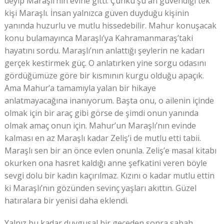
deyip Maraşlı’nın evine gitti. Çünkü şu an güvendiği tek
kişi Maraşlı. İnsan yalnızca güven duyduğu kişinin
yanında huzurlu ve mutlu hissedebilir. Mahur konuşacak
konu bulamayınca Maraşlı’ya Kahramanmaraş’taki
hayatını sordu. Maraşlı’nın anlattığı şeylerin ne kadarı
gerçek kestirmek güç. O anlatırken yine sorgu odasını
gördüğümüze göre bir kısmının kurgu olduğu apaçık.
Ama Mahur’a tamamıyla yalan bir hikaye
anlatmayacağına inanıyorum. Başta onu, o ailenin içinde
olmak için bir araç gibi görse de şimdi onun yanında
olmak amaç onun için. Mahur’un Maraşlı’nın evinde
kalması en az Maraşlı kadar Zeliş’i de mutlu etti tabii.
Maraşlı sen bir an önce evlen onunla. Zeliş’e masal kitabı
okurken ona hasret kaldığı anne şefkatini veren böyle
sevgi dolu bir kadın kaçırılmaz. Kızını o kadar mutlu ettin
ki Maraşlı’nın gözünden sevinç yaşları akıttın. Güzel
hatıralara bir yenisi daha eklendi.
Yalnız bu kadar duygusal bir geceden sonra sabah