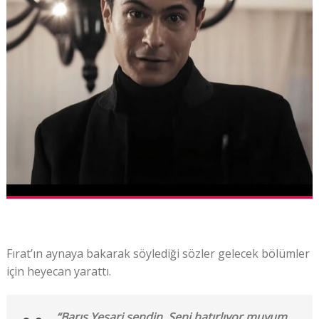
Fırat’ın aynaya bakarak söylediği sözler gelecek bölümler
için heyecan yarattı.
“Barış Yesari sendin. Seni hatırlıyor muyum