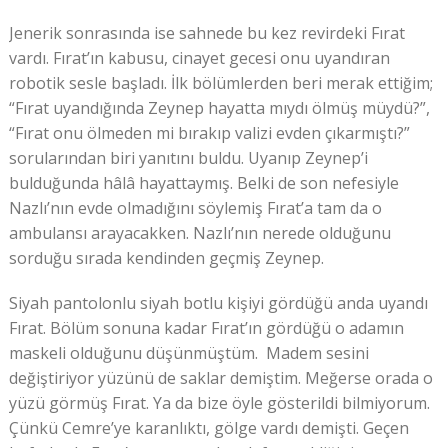
Jenerik sonrasında ise sahnede bu kez revirdeki Fırat
vardı. Fırat’ın kabusu, cinayet gecesi onu uyandıran
robotik sesle başladı. İlk bölümlerden beri merak ettiğim;
“Fırat uyandığında Zeynep hayatta mıydı ölmüş müydü?”,
“Fırat onu ölmeden mi bırakıp valizi evden çıkarmıştı?”
sorularından biri yanıtını buldu. Uyanıp Zeynep’i
bulduğunda hâlâ hayattaymış. Belki de son nefesiyle
Nazlı’nın evde olmadığını söylemiş Fırat’a tam da o
ambulansı arayacakken. Nazlı’nın nerede olduğunu
sorduğu sırada kendinden geçmiş Zeynep.
Siyah pantolonlu siyah botlu kişiyi gördüğü anda uyandı
Fırat. Bölüm sonuna kadar Fırat’ın gördüğü o adamın
maskeli olduğunu düşünmüştüm. Madem sesini
değiştiriyor yüzünü de saklar demiştim. Meğerse orada o
yüzü görmüş Fırat. Ya da bize öyle gösterildi bilmiyorum.
Çünkü Cemre’ye karanlıktı, gölge vardı demişti. Geçen