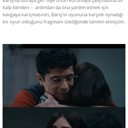
karışma buraya gel” diye onun korumaya çalışmasına bir
kalp benden – ardından da ona yardım etmek için
kavgaya karışmasının, Barış’ın oyununa karşılık oynadığı
bir oyun olduğunu fragmanı izlediğimde tahmin etmiştim.