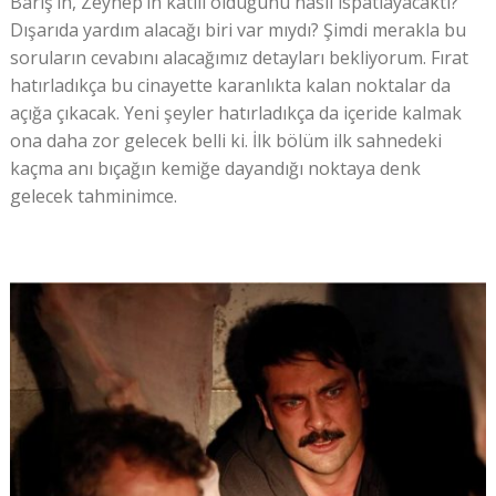
Barış’ın, Zeynep’in katili olduğunu nasıl ispatlayacaktı?
Dışarıda yardım alacağı biri var mıydı? Şimdi merakla bu
soruların cevabını alacağımız detayları bekliyorum. Fırat
hatırladıkça bu cinayette karanlıkta kalan noktalar da
açığa çıkacak. Yeni şeyler hatırladıkça da içeride kalmak
ona daha zor gelecek belli ki. İlk bölüm ilk sahnedeki
kaçma anı bıçağın kemiğe dayandığı noktaya denk
gelecek tahminimce.