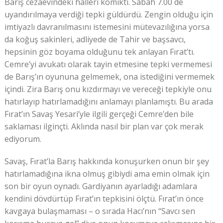
Barış cezaevindeki halleri komikti. Sabah 7.00 de
uyandırılmaya verdiği tepki güldürdü. Zengin olduğu için
imtiyazlı davranılmasını istemesini mütevazılığına yorsa
da koğuş sakinleri, adliyede de Tahir ve başsavcı,
hepsinin göz boyama olduğunu tek anlayan Fırat’tı.
Cemre’yi avukatı olarak tayin etmesine tepki vermemesi
de Barış’ın oyununa gelmemek, ona istediğini vermemek
içindi. Zira Barış onu kızdırmayı ve vereceği tepkiyle onu
hatırlayıp hatırlamadığını anlamayı planlamıştı. Bu arada
Fırat’ın Savaş Yesari’yle ilgili gerçeği Cemre’den bile
saklaması ilginçti. Aklında nasıl bir plan var çok merak
ediyorum.
Savaş, Fırat’la Barış hakkında konuşurken onun bir şey
hatırlamadığına ikna olmuş gibiydi ama emin olmak için
son bir oyun oynadı. Gardiyanın ayarladığı adamlara
kendini dövdürtüp Fırat’ın tepkisini ölçtü. Fırat’ın önce
kavgaya bulaşmaması – o sırada Hacı’nın “Savcı sen