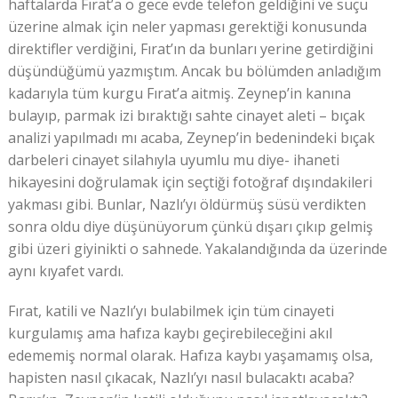
haftalarda Fırat’a o gece evde telefon geldiğini ve suçu
üzerine almak için neler yapması gerektiği konusunda
direktifler verdiğini, Fırat’ın da bunları yerine getirdiğini
düşündüğümü yazmıştım. Ancak bu bölümden anladığım
kadarıyla tüm kurgu Fırat’a aitmiş. Zeynep’in kanına
bulayıp, parmak izi bıraktığı sahte cinayet aleti – bıçak
analizi yapılmadı mı acaba, Zeynep’in bedenindeki bıçak
darbeleri cinayet silahıyla uyumlu mu diye- ihaneti
hikayesini doğrulamak için seçtiği fotoğraf dışındakileri
yakması gibi. Bunlar, Nazlı’yı öldürmüş süsü verdikten
sonra oldu diye düşünüyorum çünkü dışarı çıkıp gelmiş
gibi üzeri giyinikti o sahnede. Yakalandığında da üzerinde
aynı kıyafet vardı.
Fırat, katili ve Nazlı’yı bulabilmek için tüm cinayeti
kurgulamış ama hafıza kaybı geçirebileceğini akıl
edememiş normal olarak. Hafıza kaybı yaşamamış olsa,
hapisten nasıl çıkacak, Nazlı’yı nasıl bulacaktı acaba?