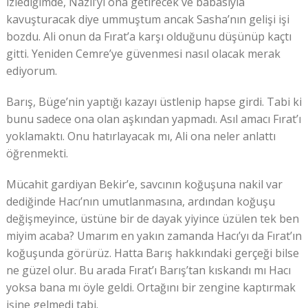
izlediğimde, Nazlı’yı ona getirecek ve babasıyla
kavuşturacak diye ummuştum ancak Sasha’nın gelişi işi
bozdu. Ali onun da Fırat’a karşı olduğunu düşünüp kaçtı
gitti. Yeniden Cemre’ye güvenmesi nasıl olacak merak
ediyorum.
Barış, Büge’nin yaptığı kazayı üstlenip hapse girdi. Tabi ki
bunu sadece ona olan aşkından yapmadı. Asıl amacı Fırat’ı
yoklamaktı. Onu hatırlayacak mı, Ali ona neler anlattı
öğrenmekti.
Mücahit gardiyan Bekir’e, savcının koğuşuna nakil var
dediğinde Hacı’nın umutlanmasına, ardından koğuşu
değişmeyince, üstüne bir de dayak yiyince üzülen tek ben
miyim acaba? Umarım en yakın zamanda Hacı’yı da Fırat’ın
koğuşunda görürüz. Hatta Barış hakkındaki gerçeği bilse
ne güzel olur. Bu arada Fırat’ı Barış’tan kıskandı mı Hacı
yoksa bana mı öyle geldi. Ortağını bir zengine kaptırmak
işine gelmedi tabi.