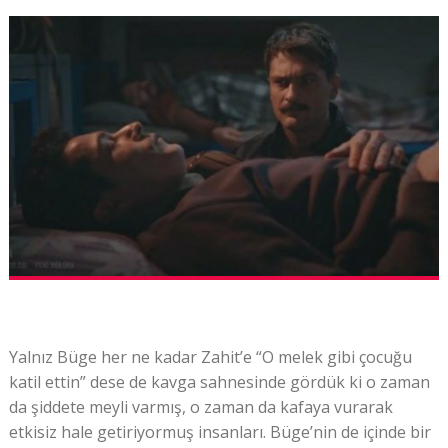
Yalnız Büge her ne kadar Zahit’e “O melek gibi çocuğu
katil ettin” dese de kavga sahnesinde gördük ki o zaman
da şiddete meyli varmış, o zaman da kafaya vurarak
etkisiz hale getiriyormuş insanları. Büge’nin de içinde bir