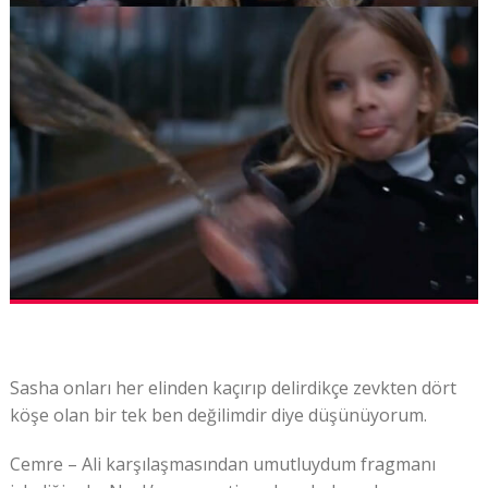
Sasha onları her elinden kaçırıp delirdikçe zevkten dört
köşe olan bir tek ben değilimdir diye düşünüyorum.
Cemre – Ali karşılaşmasından umutluydum fragmanı