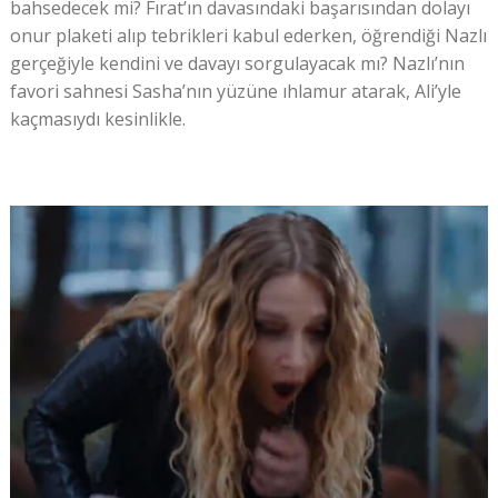
bahsedecek mi? Fırat’ın davasındaki başarısından dolayı
onur plaketi alıp tebrikleri kabul ederken, öğrendiği Nazlı
gerçeğiyle kendini ve davayı sorgulayacak mı? Nazlı’nın
favori sahnesi Sasha’nın yüzüne ıhlamur atarak, Ali’yle
kaçmasıydı kesinlikle.