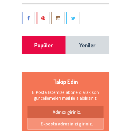
Popüler
Yeniler
Takip Edin
E-Posta listemize abone olarak son
güncellemeleri mail ile alabilirsiniz.