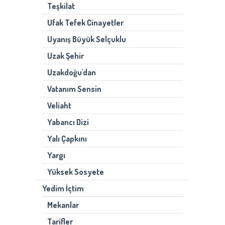
Teşkilat
Ufak Tefek Cinayetler
Uyanış Büyük Selçuklu
Uzak Şehir
Uzakdoğu'dan
Vatanım Sensin
Veliaht
Yabancı Dizi
Yalı Çapkını
Yargı
Yüksek Sosyete
Yedim İçtim
Mekanlar
Tarifler