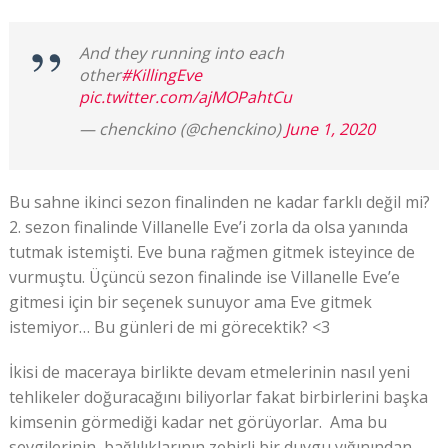
And they running into each
other
#KillingEve
pic.twitter.com/ajMOPahtCu
— chenckino (@chenckino)
June 1, 2020
Bu sahne ikinci sezon finalinden ne kadar farklı değil mi?
2. sezon finalinde Villanelle Eve’i zorla da olsa yanında
tutmak istemişti. Eve buna rağmen gitmek isteyince de
vurmuştu. Üçüncü sezon finalinde ise Villanelle Eve’e
gitmesi için bir seçenek sunuyor ama Eve gitmek
istemiyor… Bu günleri de mi görecektik? <3
İkisi de maceraya birlikte devam etmelerinin nasıl yeni
tehlikeler doğuracağını biliyorlar fakat birbirlerini başka
kimsenin görmediği kadar net görüyorlar. Ama bu
sevgilerinin, bağlılıklarının zehirli bir duygu yığınından