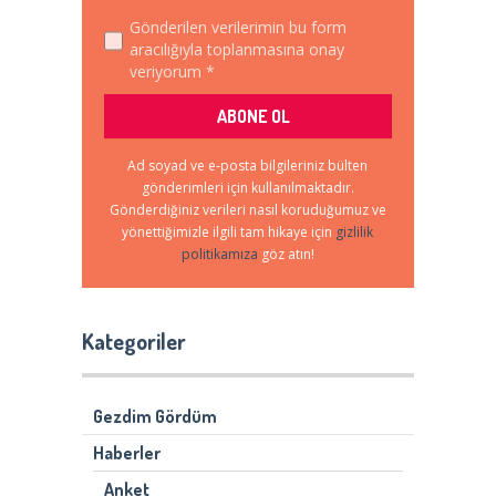
Gönderilen verilerimin bu form
aracılığıyla toplanmasına onay
veriyorum *
Ad soyad ve e-posta bilgileriniz bülten
gönderimleri için kullanılmaktadır.
Gönderdiğiniz verileri nasıl koruduğumuz ve
yönettiğimizle ilgili tam hikaye için
gizlilik
politikamıza
göz atın!
Kategoriler
Gezdim Gördüm
Haberler
Anket