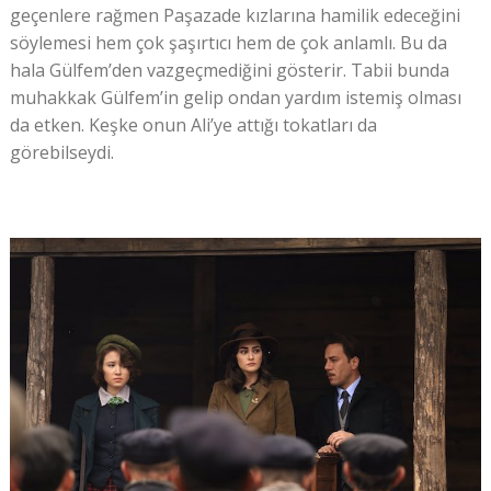
geçenlere rağmen Paşazade kızlarına hamilik edeceğini
söylemesi hem çok şaşırtıcı hem de çok anlamlı. Bu da
hala Gülfem’den vazgeçmediğini gösterir. Tabii bunda
muhakkak Gülfem’in gelip ondan yardım istemiş olması
da etken. Keşke onun Ali’ye attığı tokatları da
görebilseydi.