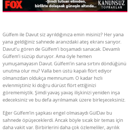
Gülfem ile Davut siz ayrıldığınıza emin misiniz? Her yana
yana geldiğiniz sahnede aranızdaki ateş ekranı sarıyor.
Davut’u gören de Gülfem’i boşamadı sanacak. Devamlı
Gülfem’i süzüp duruyor. Ama öyle hemen
yumuşamayasın Davut. Gülfem’in sana sırtını döndüğünü
unutma olur mu? Valla ben üstü kapalı flört ediyor
olmanızdan oldukça memnunum. O kadar hızlı
evlenmiştiniz ki doğru dürüst flört ettiğinizi
görememiştik. Şimdi yavaş yavaş ilişkinizi yeniden inşa
edeceksiniz ve bu defa ayrılmamak üzere birleşeceksiniz.
Eğer Gülfem’in şapkası engel olmasaydı GülDav bu
sahnede öpüşeceklerdi. Ancak böyle sıcak bir temas için
daha vakit var. Birbirlerini daha çok özlemeliler, ayrılık