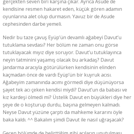
gerçekten seven biri karşına çıkar. Ayrıca Asude de
kendisine resmen hakaret eden, küçük gören adamın
oyunlarına alet olup durmasın. Yavuz bir de Asude
cephesinden darbe yemeli.
Nedir bu taze çavuş Eyüp’ün devamlı ağabeyi Davut’u
tutuklama sevdası? Her bölüm ne zaman onu görse
tutuklayacak mıyız diye soruyor. Davut’u tutuklayınca
neyin tatminini yaşamış olacak bu arkadaş? Davut
jandarma aracıyla götürülürken kendisinin elinden
kaçmadan önce de vardı Eyüp’ün bir kuyruk acısı.
Ağabeyim zamanında acımı görmedi diye düşünüyorsa
şayet tek acı çeken kendisi miydi? Davut’un da babası ve
kız kardeşi ölmedi mi? Üstelik Davut en büyükleri diye her
şeye de o koşturup durdu, başına gelmeyen kalmadı.
Neyse Davut yüzüne çarptı da mahkeme kararını öyle
baka kaldı. ^^ Bakalım şimdi Davut ile nasıl uğraşacak?
Geçen bölümde de belirttiğim gibi acıların unutulması