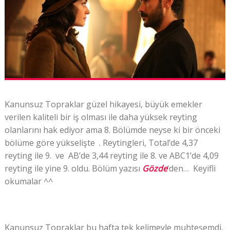
Kanunsuz Topraklar
güzel hikayesi, büyük emekler
verilen kaliteli bir iş olması ile daha yüksek reyting
olanlarını hak ediyor ama 8. Bölümde neyse ki bir önceki
bölüme göre yükselişte . R
eytingleri,
Total’de 4,37
reyting ile 9. ve AB’de 3,44 reyting ile 8. ve ABC1’de 4,09
reyting ile yine 9. oldu. Bölüm yazısı
Gözde
‘den… Keyifli
okumalar ^^
Kanunsuz Topraklar bu hafta tek kelimeyle muhteşemdi.