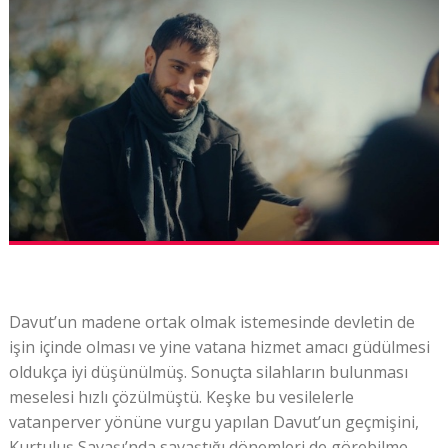
Davut’un madene ortak olmak istemesinde devletin de
işin içinde olması ve yine vatana hizmet amacı güdülmesi
oldukça iyi düşünülmüş. Sonuçta silahların bulunması
meselesi hızlı çözülmüştü. Keşke bu vesilelerle
vatanperver yönüne vurgu yapılan Davut’un geçmişini,
Kurtuluş Savaşı’nda savaştığı dönemleri de görebilme