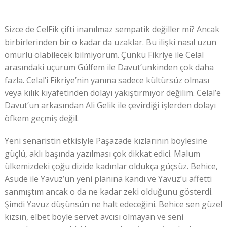
Sizce de CelFik çifti inanılmaz sempatik değiller mi? Ancak
birbirlerinden bir o kadar da uzaklar. Bu ilişki nasıl uzun
ömürlü olabilecek bilmiyorum. Çünkü Fikriye ile Celal
arasındaki uçurum Gülfem ile Davut’unkinden çok daha
fazla. Celal’i Fikriye’nin yanına sadece kültürsüz olması
veya kılık kıyafetinden dolayı yakıştırmıyor değilim. Celal’e
Davut’un arkasından Ali Gelik ile çevirdiği işlerden dolayı
öfkem geçmiş değil.
Yeni senaristin etkisiyle Paşazade kızlarının böylesine
güçlü, aklı başında yazılması çok dikkat edici. Malum
ülkemizdeki çoğu dizide kadınlar oldukça güçsüz. Behice,
Asude ile Yavuz’un yeni planına kandı ve Yavuz’u affetti
sanmıştım ancak o da ne kadar zeki olduğunu gösterdi.
Şimdi Yavuz düşünsün ne halt edeceğini. Behice sen güzel
kızsın, elbet böyle servet avcısı olmayan ve seni