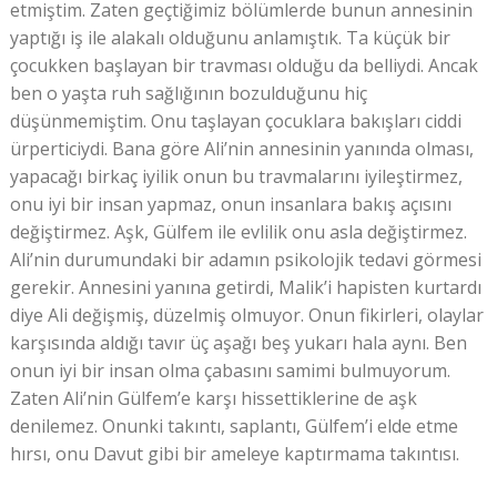
etmiştim. Zaten geçtiğimiz bölümlerde bunun annesinin
yaptığı iş ile alakalı olduğunu anlamıştık. Ta küçük bir
çocukken başlayan bir travması olduğu da belliydi. Ancak
ben o yaşta ruh sağlığının bozulduğunu hiç
düşünmemiştim. Onu taşlayan çocuklara bakışları ciddi
ürperticiydi. Bana göre Ali’nin annesinin yanında olması,
yapacağı birkaç iyilik onun bu travmalarını iyileştirmez,
onu iyi bir insan yapmaz, onun insanlara bakış açısını
değiştirmez. Aşk, Gülfem ile evlilik onu asla değiştirmez.
Ali’nin durumundaki bir adamın psikolojik tedavi görmesi
gerekir. Annesini yanına getirdi, Malik’i hapisten kurtardı
diye Ali değişmiş, düzelmiş olmuyor. Onun fikirleri, olaylar
karşısında aldığı tavır üç aşağı beş yukarı hala aynı. Ben
onun iyi bir insan olma çabasını samimi bulmuyorum.
Zaten Ali’nin Gülfem’e karşı hissettiklerine de aşk
denilemez. Onunki takıntı, saplantı, Gülfem’i elde etme
hırsı, onu Davut gibi bir ameleye kaptırmama takıntısı.