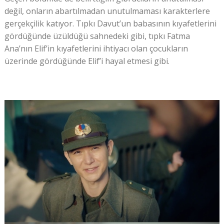
değil, onların abartılmadan unutulmaması karakterlere
gerçekçilik katıyor. Tıpkı Davut’un babasının kıyafetlerini
gördüğünde üzüldüğü sahnedeki gibi, tıpkı Fatma
Ana’nın Elif’in kıyafetlerini ihtiyacı olan çocukların
üzerinde gördüğünde Elif’i hayal etmesi gibi.