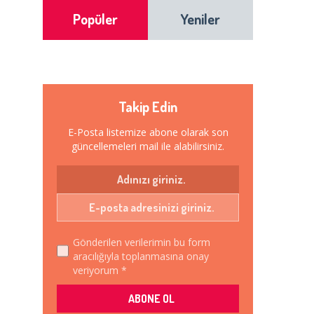
Popüler
Yeniler
Takip Edin
E-Posta listemize abone olarak son
güncellemeleri mail ile alabilirsiniz.
Gönderilen verilerimin bu form
aracılığıyla toplanmasına onay
veriyorum *