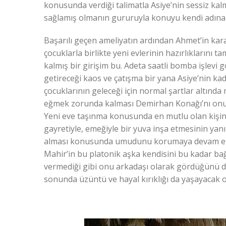
konusunda verdiği talimatla Asiye’nin sessiz kal
sağlamış olmanın gururuyla konuyu kendi adına 
Başarılı geçen ameliyatın ardından Ahmet’in karan
çocuklarla birlikte yeni evlerinin hazırlıklarını 
kalmış bir girişim bu. Adeta saatli bomba işlevi 
getireceği kaos ve çatışma bir yana Asiye’nin kad
çocuklarının geleceği için normal şartlar altınd
eğmek zorunda kalması Demirhan Konağı’nı onun 
Yeni eve taşınma konusunda en mutlu olan kişi
gayretiyle, emeğiyle bir yuva inşa etmesinin yanı
alması konusunda umudunu korumaya devam ettir
Mahir’in bu platonik aşka kendisini bu kadar ba
vermediği gibi onu arkadaşı olarak gördüğünü def
sonunda üzüntü ve hayal kırıklığı da yaşayacak