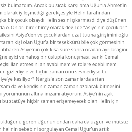
reksiz bulmazdım. Ancak bu sıcak karşılama Uğur’la Ahmet’in
 olarak iyileşmediği gerekçesiyle Helin tarafından
ka bir çocuk olsaydı Helin sesini çıkarmazdı diye düşünen
 o. Onları birer birey olarak değil de “Asiye’nin çocukları”
lesini Asiye’den ve çocuklardan uzat tutma girişimini oğlu
rtaran kişi olan Uğur’a bir teşekkürü bile çok görmesinin
itibaren Asiye’nin çok kısa süre sonra oradan ayrılacağını
iğneleyici ve nahoş bir üslupla konuşması, sanki Cemal
keçisi ilan etmesini anlayabilmem ve tolere edebilmem
den gizlediyse ve hiçbir zaman onu sevmediyse bu
Asiye’ye kesiliyor? Nergis’e son zamanlarda artan
a kızsam da ve kendisinin zaman zaman azalarak bitmesini
ki yorumunun altına imzamı atıyorum. Asiye’nin aşık
ı bu statüye hiçbir zaman erişemeyecek olan Helin için
n üzüldüğünü gören Uğur’un ondan daha da üzgün ve mutsuz
 halinin sebebini sorgulayan Cemal Uğur’un artık