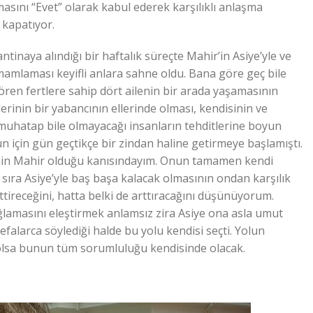
masını “Evet” olarak kabul ederek karşılıklı anlaşma
kapatıyor.
tinaya alındığı bir haftalık süreçte Mahir’in Asiye’yle ve
tamamlaması keyifli anlara sahne oldu. Bana göre geç bile
gören fertlere sahip dört ailenin bir arada yaşamasının
erinin bir yabancının ellerinde olması, kendisinin ve
a muhatap bile olmayacağı insanların tehditlerine boyun
için gün geçtikçe bir zindan haline getirmeye başlamıştı.
nin Mahir olduğu kanısındayım. Onun tamamen kendi
 sıra Asiye’yle baş başa kalacak olmasının ondan karşılık
eceğini, hatta belki de arttıracağını düşünüyorum.
ğlamasını eleştirmek anlamsız zira Asiye ona asla umut
alarca söylediği halde bu yolu kendisi seçti. Yolun
 olsa bunun tüm sorumluluğu kendisinde olacak.