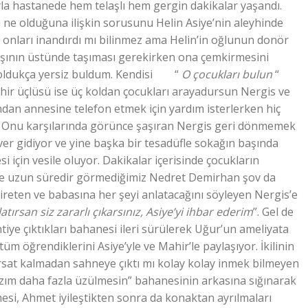
la hastanede hem telaşlı hem gergin dakikalar yaşandı.
ne olduğuna ilişkin sorusunu Helin Asiye’nin aleyhinde
onları inandırdı mı bilinmez ama Helin’in oğlunun donör
e başının üstünde taşıması gerekirken ona çemkirmesini
oldukça yersiz buldum. Kendisi “
O çocukları bulun
“
ahir üçlüsü ise üç koldan çocukları arayadursun Nergis ve
ndan annesine telefon etmek için yardım isterlerken hiç
r. Onu karşılarında görünce şaşıran Nergis geri dönmemek
ver gidiyor ve yine başka bir tesadüfle sokağın başında
i için vesile oluyor. Dakikalar içerisinde çocukların
yle uzun süredir görmediğimiz Nedret Demirhan şov da
direten ve babasına her şeyi anlatacağını söyleyen Nergis’e
atırsan siz zararlı çıkarsınız, Asiye’yi ihbar ederim
”. Gel de
intiye çıktıkları bahanesi ileri sürülerek Uğur’un ameliyata
tüm öğrendiklerini Asiye’yle ve Mahir’le paylaşıyor. İkilinin
fırsat kalmadan sahneye çıktı mı kolay kolay inmek bilmeyen
ım daha fazla üzülmesin” bahanesinin arkasına sığınarak
mesi, Ahmet iyileştikten sonra da konaktan ayrılmaları