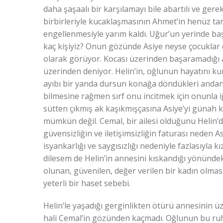
daha şaşaalı bir karşılamayı bile abartılı ve ge
birbirleriyle kucaklaşmasının Ahmet’in henüz tam
engellenmesiyle yarım kaldı. Uğur’un yerinde baş
kaç kişiyiz? Onun gözünde Asiye neyse çocuklar da
olarak görüyor. Kocası üzerinden başaramadığı ai
üzerinden deniyor. Helin’in, oğlunun hayatını ku
ayıbı bir yanda dursun konağa döndükleri andan 
bilmesine rağmen sırf onu incitmek için onunla 
sütten çıkmış ak kaşıkmışçasına Asiye’yi günah 
mümkün değil. Cemal, bir ailesi olduğunu Helin’
güvensizliğin ve iletişimsizliğin faturası neden 
isyankarlığı ve saygısızlığı nedeniyle fazlasıyl
dilesem de Helin’in annesini kıskandığı yönünde
olunan, güvenilen, değer verilen bir kadın olmas
yeterli bir haset sebebi.
Helin’le yaşadığı gerginlikten ötürü annesini
hali Cemal’in gözünden kaçmadı. Oğlunun bu ruh