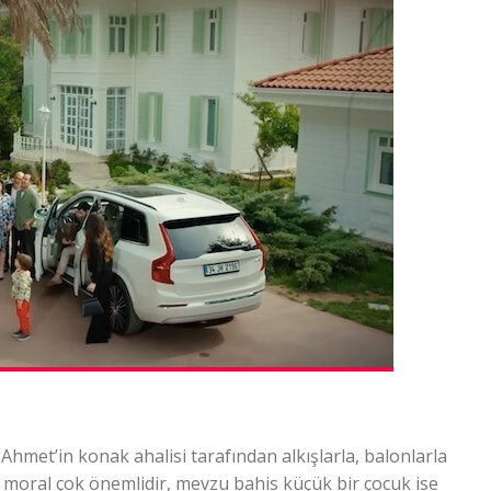
Ahmet’in konak ahalisi tarafından alkışlarla, balonlarla
a moral çok önemlidir, mevzu bahis küçük bir çocuk ise