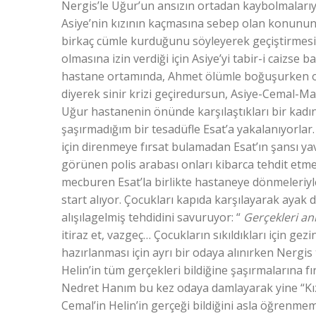
Nergis’le Uğur’un ansızın ortadan kaybolmalarıy
Asiye’nin kızının kaçmasına sebep olan konunun 
birkaç cümle kurduğunu söyleyerek geçiştirmesi 
olmasına izin verdiği için Asiye’yi tabir-i caizs
hastane ortamında, Ahmet ölümle boğuşurken 
diyerek sinir krizi geçiredursun, Asiye-Cemal-M
Uğur hastanenin önünde karşılaştıkları bir kadı
şaşırmadığım bir tesadüfle Esat’a yakalanıyorla
için direnmeye fırsat bulamadan Esat’ın şansı ya
görünen polis arabası onları kibarca tehdit etmes
mecburen Esat’la birlikte hastaneye dönmeleri
start alıyor. Çocukları kapıda karşılayarak ayak 
alışılagelmiş tehdidini savuruyor: “
Gerçekleri anl
itiraz et, vazgeç… Çocukların sıkıldıkları için gez
hazırlanması için ayrı bir odaya alınırken Nergis 
Helin’in tüm gerçekleri bildiğine şaşırmalarına 
Nedret Hanım bu kez odaya damlayarak yine “Kız
Cemal’in Helin’in gerçeği bildiğini asla öğrenme