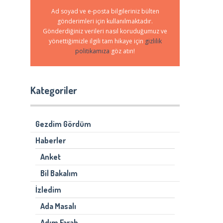
Ad soyad ve e-posta bilgileriniz bülten
gönderimleri için kullanılmaktadır.
Gönderdiğiniz verileri nasıl koruduğumuz ve
yönettiğimizle ilgili tam hikaye için
gizlilik
politikamıza
göz atın!
Kategoriler
Gezdim Gördüm
Haberler
Anket
Bil Bakalım
İzledim
Ada Masalı
Adım Farah