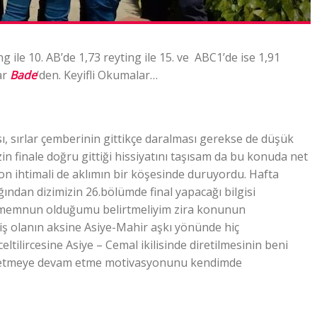
ile 10. AB’de 1,73 reyting ile 15. ve ABC1’de ise 1,91
ar
Bade
‘den. Keyifli Okumalar…
ı, sırlar çemberinin gittikçe daralması gerekse de düşük
in finale doğru gittiği hissiyatını taşısam da bu konuda net
on ihtimali de aklımın bir köşesinde duruyordu. Hafta
ndan dizimizin 26.bölümde final yapacağı bilgisi
 memnun olduğumu belirtmeliyim zira konunun
iş olanın aksine Asiye-Mahir aşkı yönünde hiç
eltilircesine Asiye – Cemal ikilisinde diretilmesinin beni
seyretmeye devam etme motivasyonunu kendimde