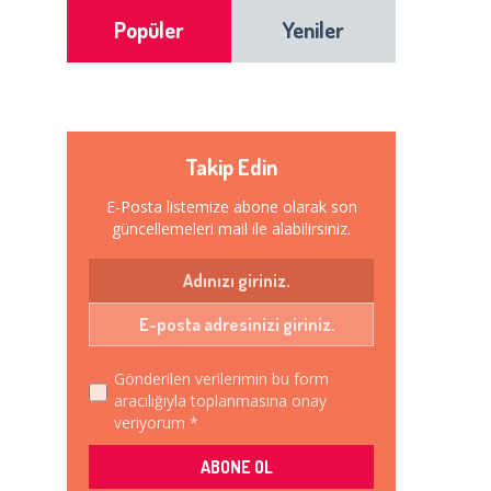
Popüler
Yeniler
Takip Edin
E-Posta listemize abone olarak son
güncellemeleri mail ile alabilirsiniz.
Gönderilen verilerimin bu form
aracılığıyla toplanmasına onay
veriyorum *