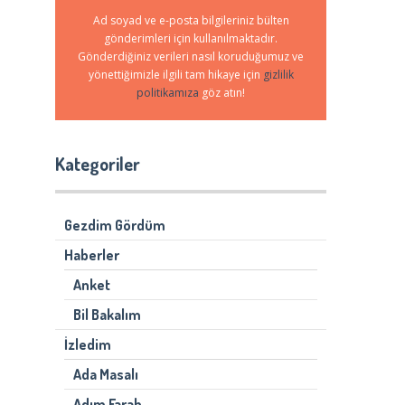
Ad soyad ve e-posta bilgileriniz bülten
gönderimleri için kullanılmaktadır.
Gönderdiğiniz verileri nasıl koruduğumuz ve
yönettiğimizle ilgili tam hikaye için
gizlilik
politikamıza
göz atın!
Kategoriler
Gezdim Gördüm
Haberler
Anket
Bil Bakalım
İzledim
Ada Masalı
Adım Farah