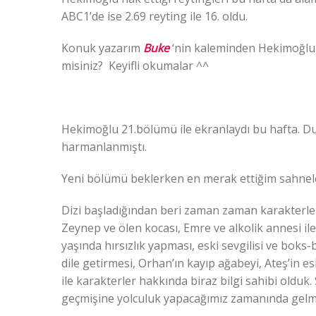
ABC1’de ise 2.69
reyting
ile 16. oldu.
Konuk yazarım
Buke
‘nin kaleminden Hekimoğlu 
misiniz? Keyifli okumalar ^^
Hekimoğlu 21.bölümü ile ekranlaydı bu hafta. Du
harmanlanmıştı.
Yeni bölümü beklerken en merak ettiğim sahneler At
Dizi başladığından beri zaman zaman karakterlerin
Zeynep ve ölen kocası, Emre ve alkolik annesi il
yaşında hırsızlık yapması, eski sevgilisi ve boks-
dile getirmesi, Orhan’ın kayıp ağabeyi, Ateş’in e
ile karakterler hakkında biraz bilgi sahibi oldu
geçmişine yolculuk yapacağımız zamanında gelme