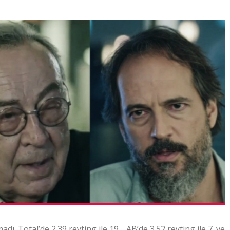
ı. Total’de 2.39 reyting ile 19., AB’de 3.52 reyting ile 7. ve