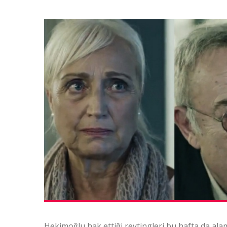
Hekimoğlu hak ettiği reytingleri bu hafta da alamad