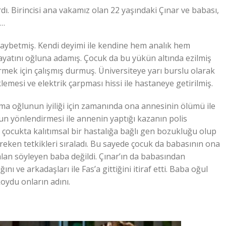
ı. Birincisi ana vakamız olan 22 yaşındaki Çınar ve babası,
ı…
 kaybetmiş. Kendi deyimi ile kendine hem analık hem
yatını oğluna adamış. Çocuk da bu yükün altında ezilmiş
vermek için çalışmış durmuş. Üniversiteye yarı burslu olarak
lemesi ve elektrik çarpması hissi ile hastaneye getirilmiş.
ma oğlunun iyiliği için zamanında ona annesinin ölümü ile
nun yönlendirmesi ile annenin yaptığı kazanın polis
 çocukta kalıtımsal bir hastalığa bağlı gen bozukluğu olup
ereken tetkikleri sıraladı. Bu sayede çocuk da babasının ona
alan söyleyen baba değildi. Çınar’ın da babasından
ını ve arkadaşları ile Fas’a gittiğini itiraf etti. Baba oğul
oydu onların adını.