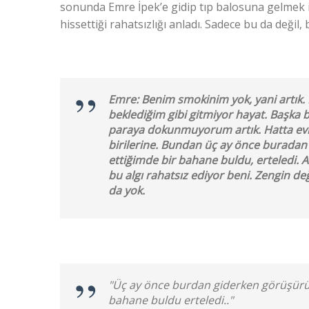
sonunda Emre İpek’e gidip tıp balosuna gelmek i
hissettiği rahatsızlığı anladı. Sadece bu da değil, b
Emre: Benim smokinim yok, yani artık. H
beklediğim gibi gitmiyor hayat. Başka 
paraya dokunmuyorum artık. Hatta evi
birilerine. Bundan üç ay önce buradan
ettiğimde bir bahane buldu, erteledi. 
bu algı rahatsız ediyor beni. Zengin d
da yok.
"Üç ay önce burdan giderken görüşürüz
bahane buldu erteledi.."