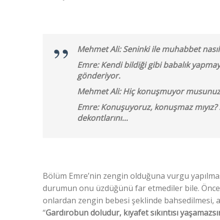
Mehmet Ali: Seninki ile muhabbet nasıl?
Emre: Kendi bildiği gibi babalık yapma
gönderiyor.
Mehmet Ali: Hiç konuşmuyor musun
Emre: Konuşuyoruz, konuşmaz mıyız? S
dekontlarını…
Bölüm Emre’nin zengin olduğuna vurgu yapılması
durumun onu üzdüğünü far etmediler bile. Önce 
onlardan zengin bebesi şeklinde bahsedilmesi, a
“
Gardırobun doludur, kıyafet sıkıntısı yaşamazsı