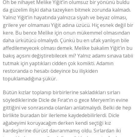
Oh be nihayet Melike Yiğit’in olumsuz bir yönünü buldu
da güzelim ilişki daha tazeyken bitmek zorunda kalmadı.
Yalnız Yiğit’in hayatında yalnızca siyah ve beyaz olması,
grilere yer olmaması Yiğit adına üzücü. Hiç esnek değil bir
kere. Bu bence Melike için onun mükemmel olmasından
daha ürkütücü olmalıydı. Çünkü bu en ufak yanlışın bile
affedilemeyecek olması demek. Melike bakalım Yiğit’in bu
bakış açısını değiştirebilecek mi? Yalnız adamı sınava tabii
tutmak için yaptıkları cidden çok komikti. Adamın
restoranda o hesabı ödeyince bu ilişkiden
topuklamadığına şükür.
Bütün kızlar toplanıp birbirlerine sakladıkları sırları
söylediklerinde Dicle de Fırat’ın o gece Meryem’in evine
gittiğini ve sonrasında olanları anlatmalıydı. Belki de hep
birlikte buradan bir ilerleme kaydedebilirlerdi. Dicle
ağabeyimi koruyacağım derken kendi seçtiği kız
kardeşlerine dürüst davranmamış oldu. Sırlardan iki