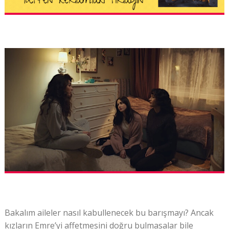
Bakalım aileler nasıl kabullenecek bu barışmayı? Ancak
kızların Emre’yi affetmesini doğru bulmasalar bile