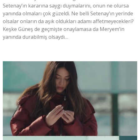
Setenay’ın kararına saygı duymalarını, onun ne olursa
yanında olmaları çok güzeldi. Ne belli Setenay’ın yerinde
olsalar onların da aşık oldukları adamı affetmeyecekleri?
Keşke Güneş de geçmişte onaylamasa da Meryem’in
yanında durabilmiş olsaydı…