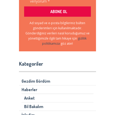
veriyorum *
Ad soyad ve e-posta bilgileriniz bülten
gönderimleri için kullanılmaktadır.
Gönderdiğiniz verileri nasıl koruduğumuz ve
yönettiğimizle ilgili tam hikaye için
gizlilik
politikamıza
göz atın!
Kategoriler
Gezdim Gördüm
Haberler
Anket
Bil Bakalım