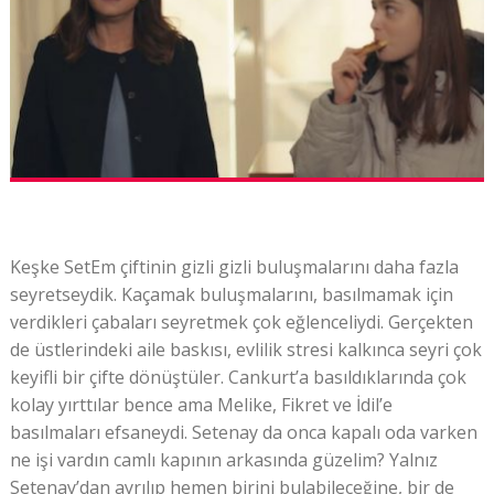
Keşke SetEm çiftinin gizli gizli buluşmalarını daha fazla
seyretseydik. Kaçamak buluşmalarını, basılmamak için
verdikleri çabaları seyretmek çok eğlenceliydi. Gerçekten
de üstlerindeki aile baskısı, evlilik stresi kalkınca seyri çok
keyifli bir çifte dönüştüler. Cankurt’a basıldıklarında çok
kolay yırttılar bence ama Melike, Fikret ve İdil’e
basılmaları efsaneydi. Setenay da onca kapalı oda varken
ne işi vardın camlı kapının arkasında güzelim? Yalnız
Setenay’dan ayrılıp hemen birini bulabileceğine, bir de