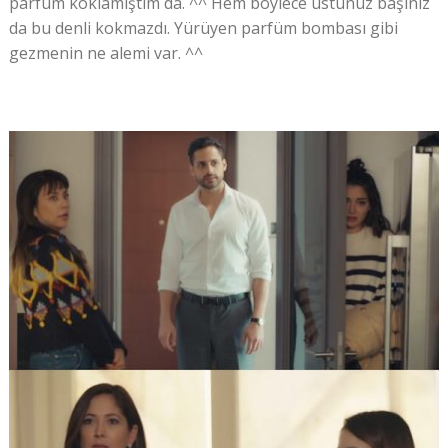
parfüm koklamıştım da. ^^ Hem böylece üstünüz başınız
da bu denli kokmazdı. Yürüyen parfüm bombası gibi
gezmenin ne alemi var. ^^