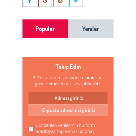
Popüler
Yeniler
Takip Edin
E-Posta listemize abone olarak son
güncellemeleri mail ile alabilirsiniz.
Gönderilen verilerimin bu form
aracılığıyla toplanmasına onay